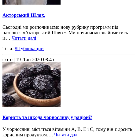
Акторський Шлях.
Сьогодні ми розпочинаємо нову рубрику программ під
назвою : «Акторський Шлях». Ми починаємо знайомитись
із…
Читати далі
Теги:
#Публикации
фото
| 19 Лип 2020 08:45
Користь та шкода чорносливу у раціоні?
У чорносливі містяться вітаміни А, В, Е і С, тому він є досить
корисним продуктом….
Читати далі