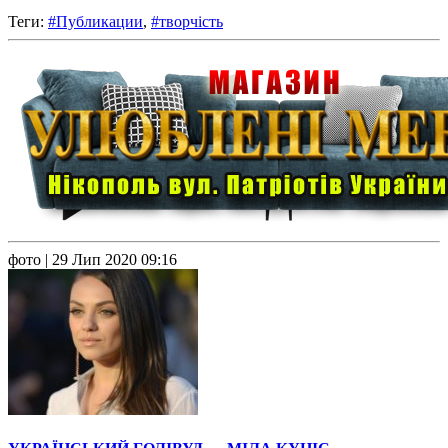
Теги:
#Публикации
,
#творчість
фото
| 29 Лип 2020 09:16