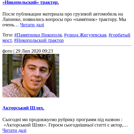
«Никопольский» трактор.
После публикации материала про грузовой автомобиль на
Лапинке, появились вопросы про «памятник» трактору. Мы
очень…
Читати далі
Теги:
#Памятники Никополя
,
#улица Жигулевская
,
#горбатый
мост
,
#Никопольский трактор
фото
| 29 Лип 2020 09:23
Акторський Шлях.
Сьогодні ми продовжуємо рубрику программ під назвою :
«Акторський Шлях». Героєм сьогоднішньої статті є актор,…
Читати далі