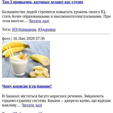
Топ-5 привычек, которые делают вас глупее
Большинство людей стремятся повысить уровень своего IQ,
стать более образованными и высокоинтеллектуальными. При
этом многие…
Читати далі
Теги:
#Публикации
,
#Здоровье
фото
| 16 Лип 2020 07:30
Чому корисно їсти банани?
В бананах міститься багато корисних речовин. Зміцнюють
серцево-судинну систему. Банани – джерело калію, що відіграє
важливу…
Читати далі