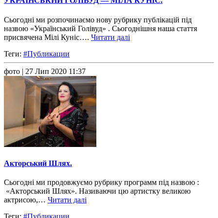
УКРАЇНСЬКИЙ ГОЛІВУД — МІЛА КУНІС.
Сьогодні ми розпочинаємо нову рубрику публікацій під
назвою «Український Голівуд» . Сьогоднішня наша стаття
присвячена Мілі Куніс….
Читати далі
Теги:
#Публикации
фото
| 27 Лип 2020 11:37
Акторський Шлях.
Сьогодні ми продовжуємо рубрику программ під назвою :
«Акторський Шлях». Називаючи цю артистку великою
актрисою,…
Читати далі
Теги:
#Публикации