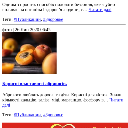
Одним з простих способів подолати безсоння, яке згубно
впливає на організм і здоров’я людини, є…
Читати далі
Теги:
#Публикации
,
#Здоровье
фото
| 26 Лип 2020 06:45
Корисні властивості абрикосів.
Абрикоси люблять дорослі та діти. Корисні для кісток. Значні
кількості кальцію, заліза, міді, марганцю, фосфору в…
Читати
далі
Теги:
#Публикации
,
#Здоровье