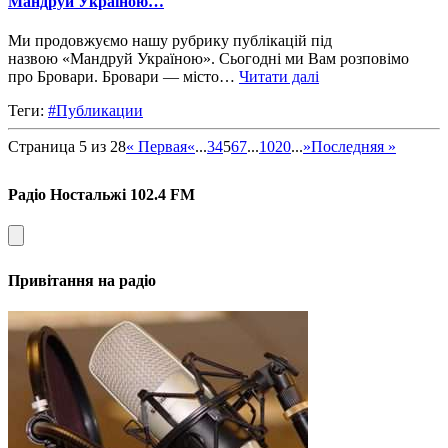
Мандруй Україною…
Ми продовжуємо нашу рубрику публікацій під
назвою «Мандруй Україною». Сьогодні ми Вам розповімо
про Бровари. Бровари — місто…
Читати далі
Теги:
#Публикации
Страница 5 из 28
« Первая
«
...
3
4
5
6
7
...
10
20
...
»
Последняя »
Радіо Ностальжі 102.4 FM
Привітання на радіо