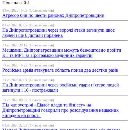
Нове на сайті
8 Сер 2026 16:05
(Обласні новини)
Агресор бив по шести районах Дніпропетровщини
8 Сер 2026 02:05
(Обласні новини)
На Дніпропетровщині через ворожі атаки загинули двоє
людей і ще 6 дістали поранень
7 Сер 2026 20:15
(Обласні новини)
Мешканці Дніпропетровщини можуть безкоштовно пройти
КТ та МРТ за Програмою медичних гарантій
7 Сер 2026 16:25
(Обласні новини)
Російська армія атакувала область понад два десятки разів
7 Сер 2026 02:05
(Обласні новини)
На Дніпропетровщині через російські удари п'ятеро людей
загинули і 16 - постраждали
7 Сер 2026 00:35
(Обласні новини)
Під час зустрічі «Діалог влади та бізнесу» на
Дніпропетровщині говорили про розслідування нещасних
випадків на роботі
6 Сер 2026 22:55
(Обласні новини)