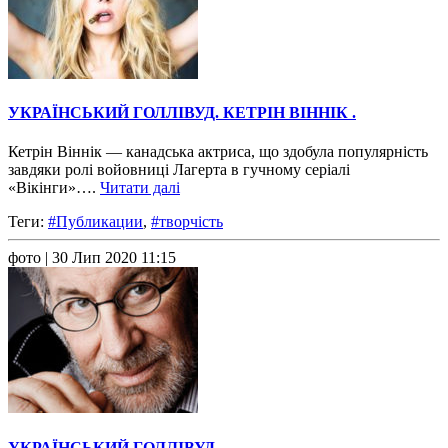
УКРАЇНСЬКИЙ ГОЛЛІВУД. КЕТРІН ВІННІК .
Кетрін Віннік — канадська актриса, що здобула популярність
завдяки ролі войовниці Лагерта в гучному серіалі
«Вікінги»….
Читати далі
Теги:
#Публикации
,
#творчість
фото
| 30 Лип 2020 11:15
УКРАЇНСЬКИЙ ГОЛЛІВУД