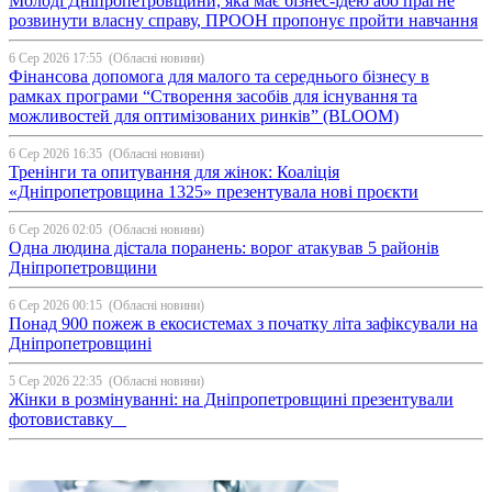
Молоді Дніпропетровщини, яка має бізнес-ідею або прагне
розвинути власну справу, ПРООН пропонує пройти навчання
6 Сер 2026 17:55
(Обласні новини)
Фінансова допомога для малого та середнього бізнесу в
рамках програми “Створення засобів для існування та
можливостей для оптимізованих ринків” (BLOOM)
6 Сер 2026 16:35
(Обласні новини)
Тренінги та опитування для жінок: Коаліція
«Дніпропетровщина 1325» презентувала нові проєкти
6 Сер 2026 02:05
(Обласні новини)
Одна людина дістала поранень: ворог атакував 5 районів
Дніпропетровщини
6 Сер 2026 00:15
(Обласні новини)
Понад 900 пожеж в екосистемах з початку літа зафіксували на
Дніпропетровщині
5 Сер 2026 22:35
(Обласні новини)
Жінки в розмінуванні: на Дніпропетровщині презентували
фотовиставку