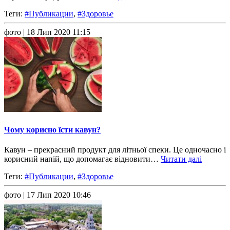
Теги:
#Публикации
,
#Здоровье
фото
| 18 Лип 2020 11:15
Чому корисно їсти кавун?
Кавун – прекрасний продукт для літньої спеки. Це одночасно і
корисний напій, що допомагає відновити…
Читати далі
Теги:
#Публикации
,
#Здоровье
фото
| 17 Лип 2020 10:46