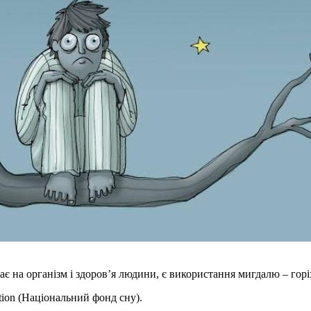
 на організм і здоров’я людини, є використання мигдалю – горіхів
tion (Національний фонд сну).