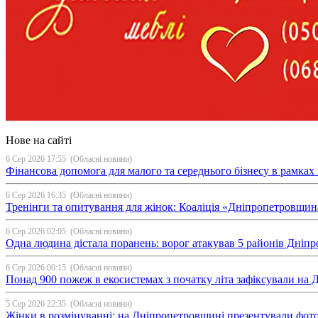
Нове на сайті
6 Сер 2026 17:55
(Обласні новини)
Фінансова допомога для малого та середнього бізнесу в рамка
6 Сер 2026 16:35
(Обласні новини)
Тренінги та опитування для жінок: Коаліція «Дніпропетровщин
6 Сер 2026 02:05
(Обласні новини)
Одна людина дістала поранень: ворог атакував 5 районів Дні
6 Сер 2026 00:15
(Обласні новини)
Понад 900 пожеж в екосистемах з початку літа зафіксували на
5 Сер 2026 22:35
(Обласні новини)
Жінки в розмінуванні: на Дніпропетровщині презентували фо