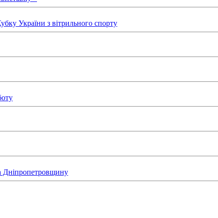
бку України з вітрильного спорту
боту
на Дніпропетровщину