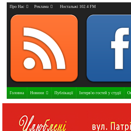
Про Нас
Реклама
Ностальжі 102.4 FM
Головна
Новини
Публікації
Інтерв'ю гостей у студії
О