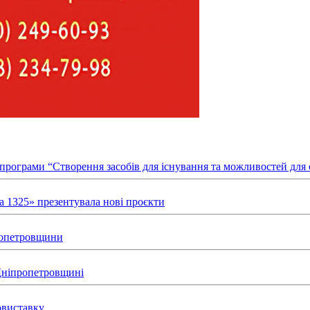
х програми “Створення засобів для існування та можливостей д
а 1325» презентувала нові проєкти
пропетровщини
 Дніпропетровщині
товиставку