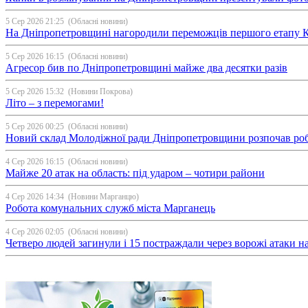
5 Сер 2026 21:25
(Обласні новини)
На Дніпропетровщині нагородили переможців першого етапу Ку
5 Сер 2026 16:15
(Обласні новини)
Агресор бив по Дніпропетровщині майже два десятки разів
5 Сер 2026 15:32
(Новини Покрова)
Літо – з перемогами!
5 Сер 2026 00:25
(Обласні новини)
Новий склад Молодіжної ради Дніпропетровщини розпочав ро
4 Сер 2026 16:15
(Обласні новини)
Майже 20 атак на область: під ударом – чотири райони
4 Сер 2026 14:34
(Новини Марганцю)
Робота комунальних служб міста Марганець
4 Сер 2026 02:05
(Обласні новини)
Четверо людей загинули і 15 постраждали через ворожі атаки 