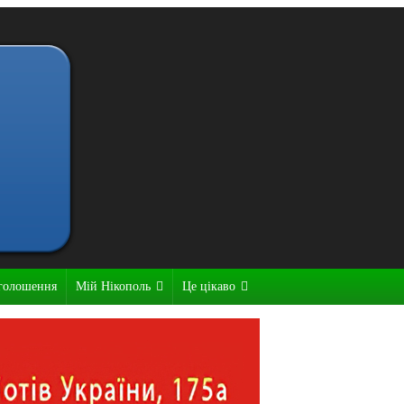
голошення
Мій Нікополь
Це цікаво