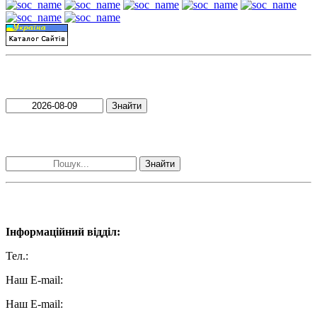
Пошук матеріалів за датою
Знайти
Пошук матеріалів за словами
Знайти
Наші контакти:
Інформаційний відділ:
Тел.:
+38 (050) 233-69-11
Наш E-mail:
ttradio@ukr.net
Наш E-mail:
radio102.4fm@gmail.com