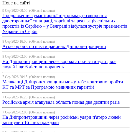
Нове на сайті
9 Сер 2026 00:55
(Обласні новини)
Продовження гуманітарної підтримки, розширення
двосторонньої співпраці, торгівлі та реалізація спільних
проєктів із Сербією – у Белграді відбулася зустріч президентів
України та Сербії
8 Сер 2026 16:05
(Обласні новини)
Агресор бив по шести районах Дніпропетровщини
8 Сер 2026 02:05
(Обласні новини)
На Дніпропетровщині через ворожі атаки загинули двоє
людей і ще 6 дістали поранень
7 Сер 2026 20:15
(Обласні новини)
Мешканці Дніпропетровщини можуть безкоштовно пройти
КТ та МРТ за Програмою медичних гарантій
7 Сер 2026 16:25
(Обласні новини)
Російська армія атакувала область понад два десятки разів
7 Сер 2026 02:05
(Обласні новини)
На Дніпропетровщині через російські удари п'ятеро людей
загинули і 16 - постраждали