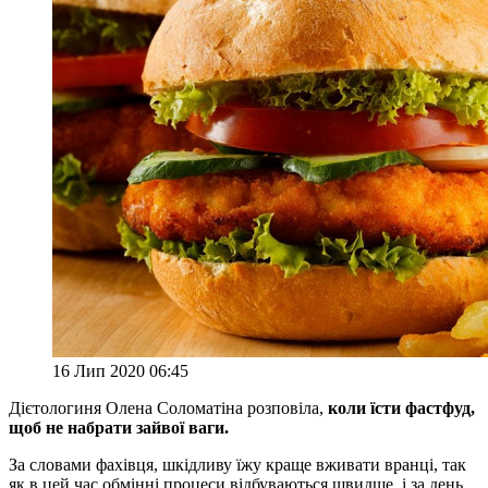
16 Лип 2020 06:45
Дієтологиня Олена Соломатіна розповіла,
коли їсти фастфуд,
щоб не набрати зайвої ваги.
За словами фахівця, шкідливу їжу краще вживати вранці, так
як в цей час обмінні процеси відбуваються швидше, і за день