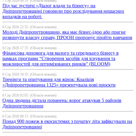
7 Сер 2026 00:35
(Обласні новини)
Під час зустрічі «Діалог влади та бізнесу» на
Дніпропетровщині говорили про розслідування нещасних
випадків на роботі
6 Сер 2026 22:55
(Обласні новини)
Молоді Дніпропетровщини, яка має бізнес-ідею або прагне
розвинути власну справу, ПРООН пропонує пройти навчання
6 Сер 2026 17:55
(Обласні новини)
Фінансова допомога для малого та середнього бізнесу в
рамках програми “Створення засобів для існування та
можливостей для оптимізованих ринків” (BLOOM)
6 Сер 2026 16:35
(Обласні новини)
Тренінги та опитування для жінок: Коаліція
«Дніпропетровщина 1325» презентувала нові проєкти
6 Сер 2026 02:05
(Обласні новини)
Одна людина дістала поранень: ворог атакував 5 районів
Дніпропетровщини
6 Сер 2026 00:15
(Обласні новини)
Понад 900 пожеж в екосистемах з початку літа зафіксували на
Дніпропетровщині