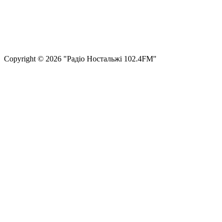
Правила користування сайтом та використання матеріалів
Політика конфіденційності та захисту персональних даних
Структура власності
Сopyright © 2026 "Радіо Ностальжі 102.4FM"