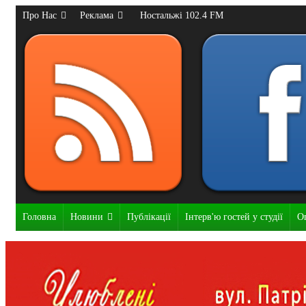
Про Нас
Реклама
Ностальжі 102.4 FM
Головна
Новини
Публікації
Інтерв'ю гостей у студії
О