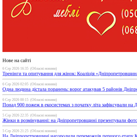
Нове на сайті
6 Сер 2026 16:35
(Обласні новини)
Тренінги та опитування для жінок: Коаліція «Дніпропетровщин
6 Сер 2026 02:05
(Обласні новини)
Одна людина дістала поранень: ворог атакував 5 районів Дні
6 Сер 2026 00:15
(Обласні новини)
Понад 900 пожеж в екосистемах з початку літа зафіксували на
5 Сер 2026 22:35
(Обласні новини)
Жінки в розмінуванні: на Дніпропетровщині презентували фо
5 Сер 2026 21:25
(Обласні новини)
На Дніпропетровщині нагородили переможців першого етапу Ку