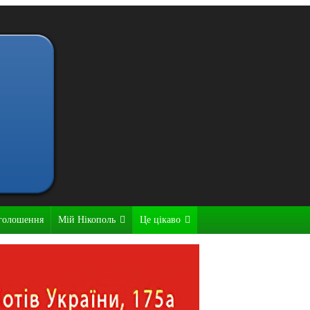
голошення
Мій Нікополь
Це цікаво