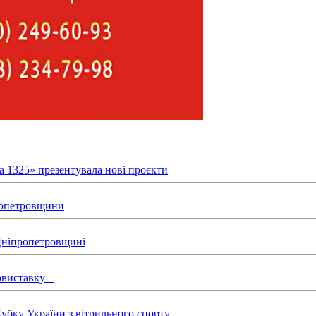
а 1325» презентувала нові проєкти
пропетровщини
 Дніпропетровщині
товиставку
бку України з вітрильного спорту