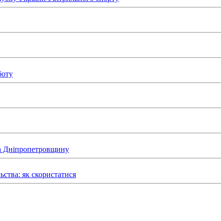
боту
на Дніпропетровщину
ьства: як скористатися