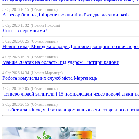
5 Сер 2026 16:15
(Обласні новини)
Агресор бив по Дніпропетровщині майже два десятки разів
5 Сер 2026 15:32
(Новини Покрова)
Літо – з перемогами!
5 Сер 2026 00:25
(Обласні новини)
Новий склад Молодіжної ради Дніпропетровщини розпочав ро
4 Сер 2026 16:15
(Обласні новини)
Майже 20 атак на область: під ударом – чотири райони
4 Сер 2026 14:34
(Новини Марганцю)
Робота комунальних служб міста Марганець
4 Сер 2026 02:05
(Обласні новини)
Четверо людей загинули і 15 постраждали через ворожі атаки 
3 Сер 2026 20:15
(Обласні новини)
Чат-бот для жінок, які зазнали домашнього чи гендерного насил