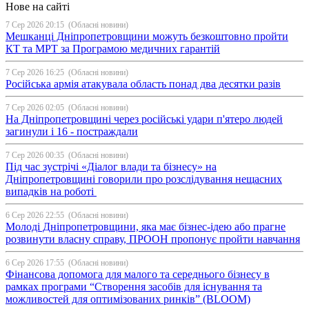
Нове на сайті
7 Сер 2026 20:15
(Обласні новини)
Мешканці Дніпропетровщини можуть безкоштовно пройти
КТ та МРТ за Програмою медичних гарантій
7 Сер 2026 16:25
(Обласні новини)
Російська армія атакувала область понад два десятки разів
7 Сер 2026 02:05
(Обласні новини)
На Дніпропетровщині через російські удари п'ятеро людей
загинули і 16 - постраждали
7 Сер 2026 00:35
(Обласні новини)
Під час зустрічі «Діалог влади та бізнесу» на
Дніпропетровщині говорили про розслідування нещасних
випадків на роботі
6 Сер 2026 22:55
(Обласні новини)
Молоді Дніпропетровщини, яка має бізнес-ідею або прагне
розвинути власну справу, ПРООН пропонує пройти навчання
6 Сер 2026 17:55
(Обласні новини)
Фінансова допомога для малого та середнього бізнесу в
рамках програми “Створення засобів для існування та
можливостей для оптимізованих ринків” (BLOOM)