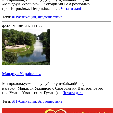
«Мандруй Україною». Сьогодні ми Вам розповімо
про Петриківка. Петриківка —…
Читати далі
Теги:
#Публикации
,
#путешествие
фото
| 9 Лип 2020 11:27
Мандруй Україною…
Ми продовжуємо нашу рубрику публікацій під
назвою «Мандруй Україною». Сьогодні ми Вам розповімо
про Умань. Умань (заст. Гумань)…
Читати далі
Теги:
#Публикации
,
#путешествие