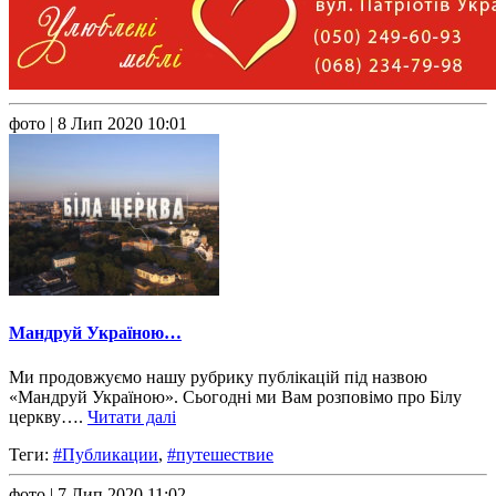
фото
| 8 Лип 2020 10:01
Мандруй Україною…
Ми продовжуємо нашу рубрику публікацій під назвою
«Мандруй Україною». Сьогодні ми Вам розповімо про Білу
церкву….
Читати далі
Теги:
#Публикации
,
#путешествие
фото
| 7 Лип 2020 11:02