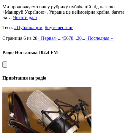
Ми продовжуємо нашу рубрику публікацій під назвою
«Мандруй Україною». Україна це неймовірна країна. багата
на…
Читати далі
Теги:
#Публикации
,
#путешествие
Страница 6 из 28
« Первая
«
...
4
5
6
7
8
...
20
...
»
Последняя »
Радіо Ностальжі 102.4 FM
Привітання на радіо