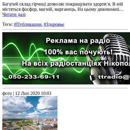
Багатий склад гірчиці дозволяє покращувати здоров’я. В ній
містяться фосфор, магній, марганець. На цьому дивовижні…
Читати далі
Теги:
#Публикации
,
#Здоровье
фото
| 12 Лип 2020 10:03