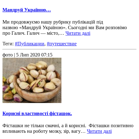
Мандруй Україною…
Ми продовжуємо нашу рубрику публікацій під
назвою «Мандруй Україною». Сьогодні ми Вам розповімо
про Галич. Галич — місто,…
Читати далі
Теги:
#Публикации
,
#путешествие
фото
| 5 Лип 2020 07:15
Корисні властивості фісташок.
Фісташки не тільки смачні, а й корисні. Фісташки позитивно
впливають на роботу мозку, зір, вагу…
Читати далі