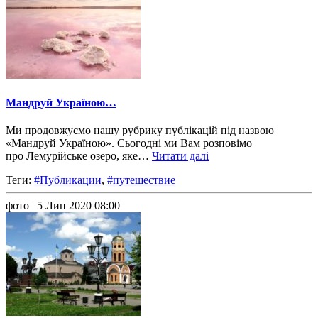
Мандруй Україною…
Ми продовжуємо нашу рубрику публікацій під назвою
«Мандруй Україною». Сьогодні ми Вам розповімо
про Лемурійське озеро, яке…
Читати далі
Теги:
#Публикации
,
#путешествие
фото
| 5 Лип 2020 08:00