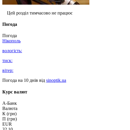
Цей розділ тимчасово не працює
Погода
Погода
Нікополь
вологість:
тиск:
вітер:
Погода на 10 днів від
sinoptik.ua
Курс валют
А-Банк
Валюта
К (грн)
П (грн)
EUR
32.10