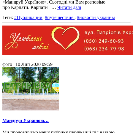
«Мандруй Україною». Сьогодні ми Вам розповімо
про Карпати. Карпати –…
Читати далі
Теги:
#Публикации
,
#путешествие
,
#новости украины
фото
| 10 Лип 2020 09:59
Мандруй Україною…
Ми продовжуємо нашу рубрику публікацій під назвою