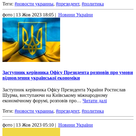
Теги:
#новости украины
,
#президент
,
#политика
фото
| 13 Жов 2023 18:05 |
Новини України
Заступник керівника Офісу Президента розповів про умови
відновлення української економіки
Заступник керівника Офісу Президента України Ростислав
Шурма, виступаючи на Київському міжнародному
економічному форумі, розповів про…
Читати далі
Теги:
#новости украины
,
#президент
,
#политика
фото
| 13 Жов 2023 05:10 |
Новини України