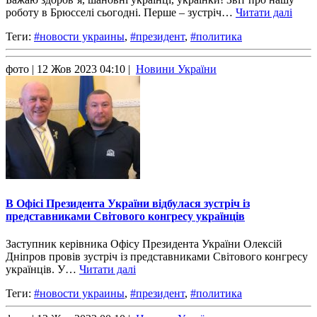
роботу в Брюсселі сьогодні. Перше – зустріч…
Читати далі
Теги:
#новости украины
,
#президент
,
#политика
фото
| 12 Жов 2023 04:10 |
Новини України
В Офісі Президента України відбулася зустріч із
представниками Світового конгресу українців
Заступник керівника Офісу Президента України Олексій
Дніпров провів зустріч із представниками Світового конгресу
українців. У…
Читати далі
Теги:
#новости украины
,
#президент
,
#политика