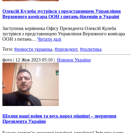
Олексій Кулеба зустрівся з представницею Управління
Верховного комісара ООН з питань біженців в Україні
Заступник керівника Офісу Президента Олексій Кулеба
зустрівся з представницею Управління Верховного комісара
ООН з питань…
Читати далі
Теги:
#новости украины
,
#президент
,
#политика
фото
| 12 Жов 2023 05:10 |
Новини України
Щодня наші воїни та весь народ міцніші – звернення
Президента України
Бажаю здоров’я, шановні українці, українки! Звіт про нашу