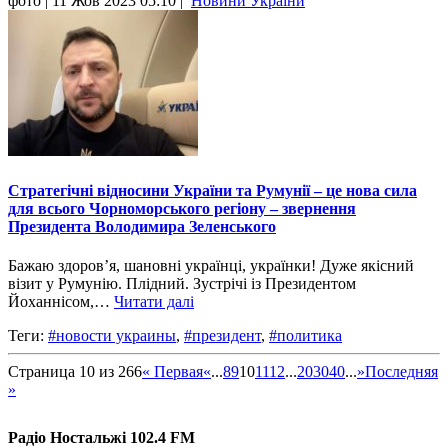
фото
| 11 Жов 2023 05:10 |
Новини України
Стратегічні відносини України та Румунії – це нова сила
для всього Чорноморського регіону – звернення
Президента Володимира Зеленського
Бажаю здоров’я, шановні українці, українки! Дуже якісний
візит у Румунію. Плідний. Зустрічі із Президентом
Йоханнісом,…
Читати далі
Теги:
#новости украины
,
#президент
,
#политика
Страница 10 из 266
« Первая
«
...
8
9
10
11
12
...
20
30
40
...
»
Последняя
»
Радіо Ностальжі 102.4 FM