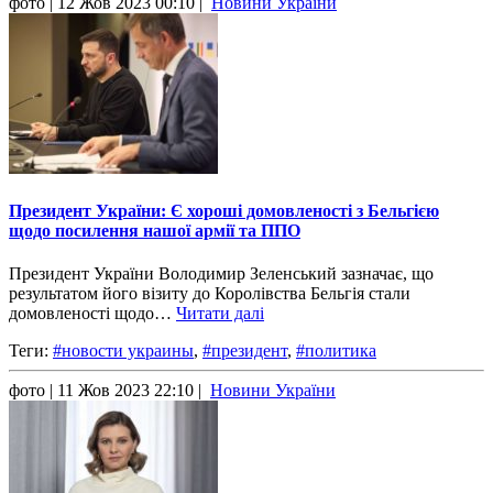
фото
| 12 Жов 2023 00:10 |
Новини України
Президент України: Є хороші домовленості з Бельгією
щодо посилення нашої армії та ППО
Президент України Володимир Зеленський зазначає, що
результатом його візиту до Королівства Бельгія стали
домовленості щодо…
Читати далі
Теги:
#новости украины
,
#президент
,
#политика
фото
| 11 Жов 2023 22:10 |
Новини України