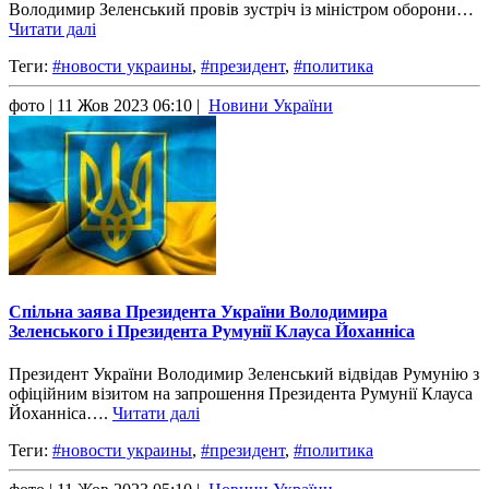
Володимир Зеленський провів зустріч із міністром оборони…
Читати далі
Теги:
#новости украины
,
#президент
,
#политика
фото
| 11 Жов 2023 06:10 |
Новини України
Спільна заява Президента України Володимира
Зеленського і Президента Румунії Клауса Йоханніса
Президент України Володимир Зеленський відвідав Румунію з
офіційним візитом на запрошення Президента Румунії Клауса
Йоханніса….
Читати далі
Теги:
#новости украины
,
#президент
,
#политика