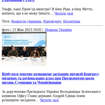
Ульфе, пане Прем’єр-міністре! Я бачу Ріші, я бачу Метте,
вибачте, що я не можу бачити…
Читати далі
Теги:
#новости украины
,
#президент
,
#политика
фото
| 13 Жов 2023 19:05 |
Новини України
Відбулося чергове розширене засідання президії Конгресу
місцевих та регіональних влад при Президентові щодо
питань Сумщини та Чернігівщини
За дорученням Президента України Володимира Зеленського
керівник Офісу Глави держави Андрій Єрмак повів
розширене засідання…
Читати далі