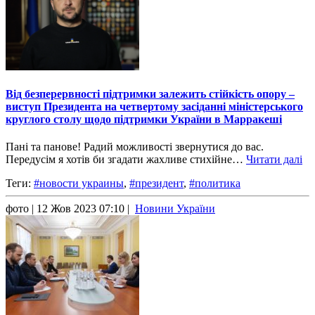
Від безперервності підтримки залежить стійкість опору –
виступ Президента на четвертому засіданні міністерського
круглого столу щодо підтримки України в Марракеші
Пані та панове! Радий можливості звернутися до вас.
Передусім я хотів би згадати жахливе стихійне…
Читати далі
Теги:
#новости украины
,
#президент
,
#политика
фото
| 12 Жов 2023 07:10 |
Новини України