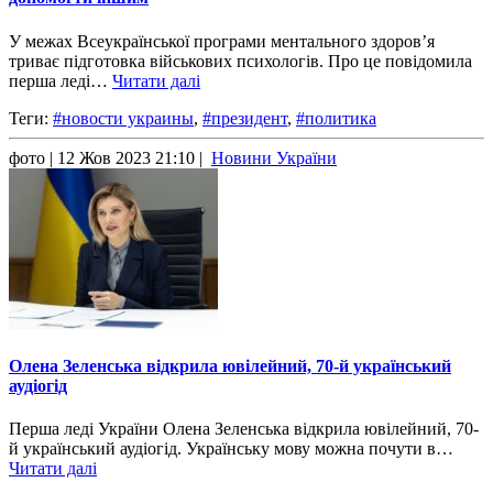
У межах Всеукраїнської програми ментального здоров’я
триває підготовка військових психологів. Про це повідомила
перша леді…
Читати далі
Теги:
#новости украины
,
#президент
,
#политика
фото
| 12 Жов 2023 21:10 |
Новини України
Олена Зеленська відкрила ювілейний, 70-й український
аудіогід
Перша леді України Олена Зеленська відкрила ювілейний, 70-
й український аудіогід. Українську мову можна почути в…
Читати далі