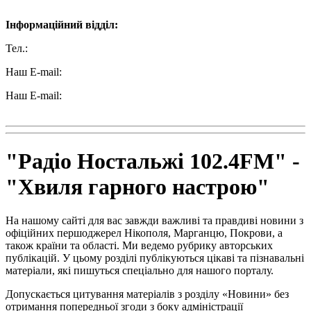
Інформаційний відділ:
Тел.:
+38 (050) 233-69-11
Наш E-mail:
ttradio@ukr.net
Наш E-mail:
radio102.4fm@gmail.com
"Радіо Ностальжі 102.4FM" -
"Хвиля гарного настрою"
На нашому сайті для вас завжди важливі та правдиві новини з
офіційних першоджерел Нікополя, Марганцю, Покрови, а
також країни та області. Ми ведемо рубрику авторських
публікацій. У цьому розділі публікуються цікаві та пізнавальні
матеріали, які пишуться спеціально для нашого порталу.
Допускається цитування матеріалів з розділу «Новини» без
отримання попередньої згоди з боку адміністрації