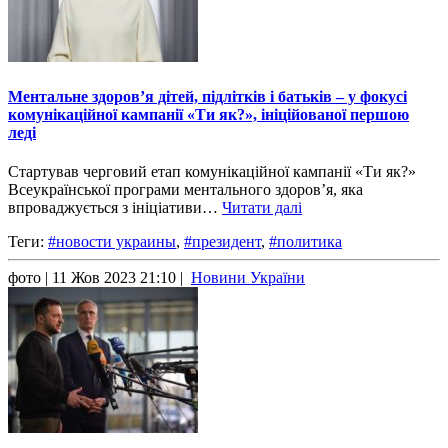
Ментальне здоров’я дітей, підлітків і батьків – у фокусі
комунікаційної кампанії «Ти як?», ініційованої першою
леді
Стартував черговий етап комунікаційної кампанії «Ти як?»
Всеукраїнської програми ментального здоров’я, яка
впроваджується з ініціативи…
Читати далі
Теги:
#новости украины
,
#президент
,
#политика
фото
| 11 Жов 2023 21:10 |
Новини України