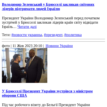
Володимир Зеленський у Брюсселі закликав світових
лідерів підтримати людей Ізраїлю
Президент України Володимир Зеленський перед початком
зустрічей у Брюсселі закликав лідерів країн світу відвідати
Ізраїль…
Читати далі
Теги:
#новости украины
,
#президент
,
#политика
фото
| 11 Жов 2023 20:10 |
Новини України
У Брюсселі Президент України зустрівся з міністром
оборони США
Під час робочого візиту до Бельгії Президент України