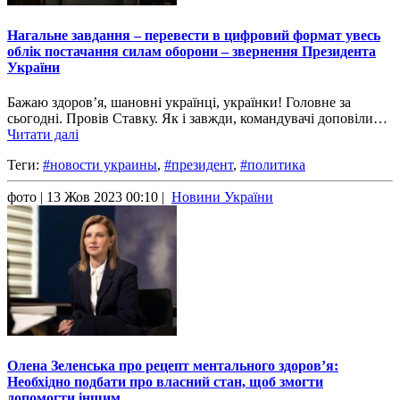
Нагальне завдання – перевести в цифровий формат увесь
облік постачання силам оборони – звернення Президента
України
Бажаю здоров’я, шановні українці, українки! Головне за
сьогодні. Провів Ставку. Як і завжди, командувачі доповіли…
Читати далі
Теги:
#новости украины
,
#президент
,
#политика
фото
| 13 Жов 2023 00:10 |
Новини України
Олена Зеленська про рецепт ментального здоров’я:
Необхідно подбати про власний стан, щоб змогти
допомогти іншим