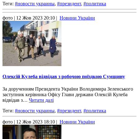
Теги:
#новости украины
,
#президент
,
#политика
фото
| 12 Жов 2023 20:10 |
Новини України
Олексій Кулеба відвідав з робочою поїздкою Сумщину
За дорученням Президента України Володимира Зеленського
заступник керівника Офісу Глави держави Олексій Кулеба
відвідав з…
Читати далі
Теги:
#новости украины
,
#президент
,
#политика
фото
| 12 Жов 2023 18:10 |
Новини України