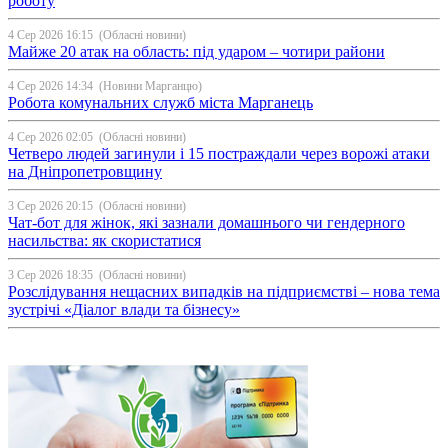
роботу
4 Сер 2026 16:15
(Обласні новини)
Майже 20 атак на область: під ударом – чотири райони
4 Сер 2026 14:34
(Новини Марганцю)
Робота комунальних служб міста Марганець
4 Сер 2026 02:05
(Обласні новини)
Четверо людей загинули і 15 постраждали через ворожі атаки
на Дніпропетровщину
3 Сер 2026 20:15
(Обласні новини)
Чат-бот для жінок, які зазнали домашнього чи гендерного
насильства: як скористатися
3 Сер 2026 18:35
(Обласні новини)
Розслідування нещасних випадків на підприємстві – нова тема
зустрічі «Діалог влади та бізнесу»