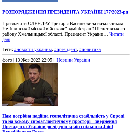
РОЗПОРЯДЖЕННЯ ПРЕЗИДЕНТА УКРАЇНИ 177/2023-рп
Призначити ОЛЕНДРУ Григорія Васильовича начальником
Нетішинської міської військової адміністрації Шепетівського
району Хмельницької області. Президент України…
Читати
далі
Теги:
#новости украины
,
#президент
,
#политика
фото
| 13 Жов 2023 22:05 |
Новини України
Нам потрібна надійна геополітична стабільність у Європі
та на всьому євроатлантичному просторі – звернення
Президента України до лідерів країн спільноти Joint
Expeditionary Force