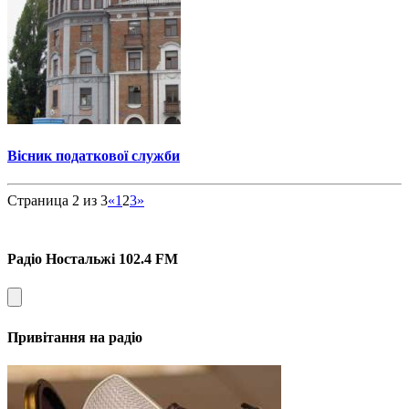
Вісник податкової служби
Страница 2 из 3
«
1
2
3
»
Радіо Ностальжі 102.4 FM
Привітання на радіо