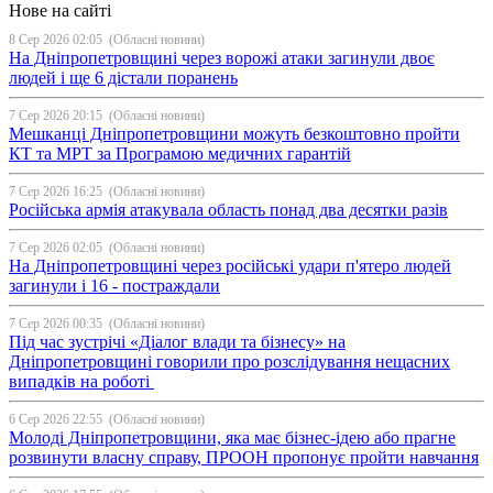
Нове на сайті
8 Сер 2026 02:05
(Обласні новини)
На Дніпропетровщині через ворожі атаки загинули двоє
людей і ще 6 дістали поранень
7 Сер 2026 20:15
(Обласні новини)
Мешканці Дніпропетровщини можуть безкоштовно пройти
КТ та МРТ за Програмою медичних гарантій
7 Сер 2026 16:25
(Обласні новини)
Російська армія атакувала область понад два десятки разів
7 Сер 2026 02:05
(Обласні новини)
На Дніпропетровщині через російські удари п'ятеро людей
загинули і 16 - постраждали
7 Сер 2026 00:35
(Обласні новини)
Під час зустрічі «Діалог влади та бізнесу» на
Дніпропетровщині говорили про розслідування нещасних
випадків на роботі
6 Сер 2026 22:55
(Обласні новини)
Молоді Дніпропетровщини, яка має бізнес-ідею або прагне
розвинути власну справу, ПРООН пропонує пройти навчання