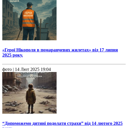
«Герої Нікополя в помаранчевих жилетах» від 17 липня
2025 року.
фото
| 14 Лют 2025 19:04
“Допоможемо дитині подолати страхи” від 14 лютого 2025