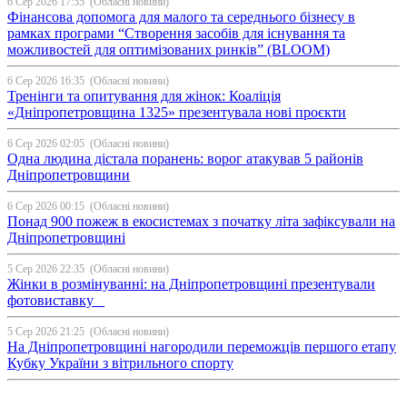
6 Сер 2026 17:55
(Обласні новини)
Фінансова допомога для малого та середнього бізнесу в
рамках програми “Створення засобів для існування та
можливостей для оптимізованих ринків” (BLOOM)
6 Сер 2026 16:35
(Обласні новини)
Тренінги та опитування для жінок: Коаліція
«Дніпропетровщина 1325» презентувала нові проєкти
6 Сер 2026 02:05
(Обласні новини)
Одна людина дістала поранень: ворог атакував 5 районів
Дніпропетровщини
6 Сер 2026 00:15
(Обласні новини)
Понад 900 пожеж в екосистемах з початку літа зафіксували на
Дніпропетровщині
5 Сер 2026 22:35
(Обласні новини)
Жінки в розмінуванні: на Дніпропетровщині презентували
фотовиставку
5 Сер 2026 21:25
(Обласні новини)
На Дніпропетровщині нагородили переможців першого етапу
Кубку України з вітрильного спорту