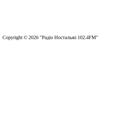
Правила користування сайтом та використання матеріалів
Політика конфіденційності та захисту персональних даних
Структура власності
Сopyright © 2026 "Радіо Ностальжі 102.4FM"