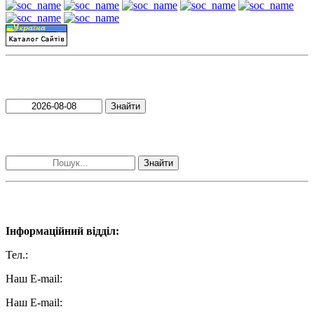
Пошук матеріалів за датою
Знайти
Пошук матеріалів за словами
Знайти
Наші контакти:
Інформаційний відділ:
Тел.:
+38 (050) 233-69-11
Наш E-mail:
ttradio@ukr.net
Наш E-mail: