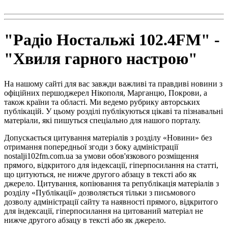
radio102.4fm@gmail.com
"Радіо Ностальжі 102.4FM" -
"Хвиля гарного настрою"
На нашому сайті для вас завжди важливі та правдиві новини з
офіційних першоджерел Нікополя, Марганцю, Покрови, а
також країни та області. Ми ведемо рубрику авторських
публікацій. У цьому розділі публікуються цікаві та пізнавальні
матеріали, які пишуться спеціально для нашого порталу.
Допускається цитування матеріалів з розділу «Новини» без
отримання попередньої згоди з боку адміністрації
nostalji102fm.com.ua за умови обов'язкового розміщення
прямого, відкритого для індексації, гіперпосилання на статті,
що цитуються, не нижче другого абзацу в тексті або як
джерело. Цитування, копіювання та републікація матеріалів з
розділу «Публікації» дозволяється тільки з письмового
дозволу адміністрації сайту та наявності прямого, відкритого
для індексації, гіперпосилання на цитований матеріал не
нижче другого абзацу в тексті або як джерело.