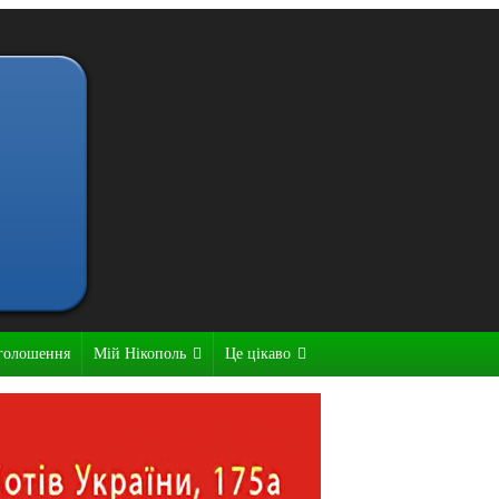
голошення
Мій Нікополь
Це цікаво