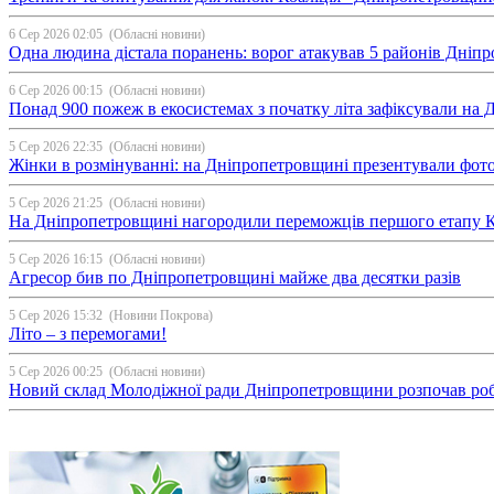
6 Сер 2026 02:05
(Обласні новини)
Одна людина дістала поранень: ворог атакував 5 районів Дні
6 Сер 2026 00:15
(Обласні новини)
Понад 900 пожеж в екосистемах з початку літа зафіксували на
5 Сер 2026 22:35
(Обласні новини)
Жінки в розмінуванні: на Дніпропетровщині презентували фо
5 Сер 2026 21:25
(Обласні новини)
На Дніпропетровщині нагородили переможців першого етапу Ку
5 Сер 2026 16:15
(Обласні новини)
Агресор бив по Дніпропетровщині майже два десятки разів
5 Сер 2026 15:32
(Новини Покрова)
Літо – з перемогами!
5 Сер 2026 00:25
(Обласні новини)
Новий склад Молодіжної ради Дніпропетровщини розпочав ро