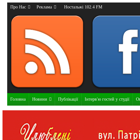
Про Нас
Реклама
Ностальжі 102.4 FM
Головна
Новини
Публікації
Інтерв'ю гостей у студії
О