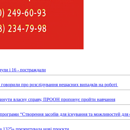
ули і 16 - постраждали
ні говорили про розслідування нещасних випадків на роботі
звинути власну справу, ПРООН пропонує пройти навчання
х програми “Створення засобів для існування та можливостей д
а 1325» презентувала нові проєкти