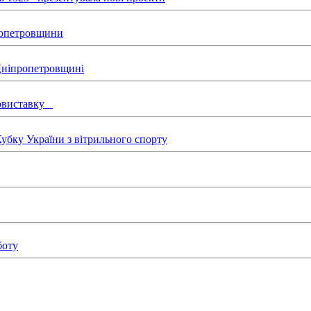
пропетровщини
 Дніпропетровщині
товиставку
бку України з вітрильного спорту
боту