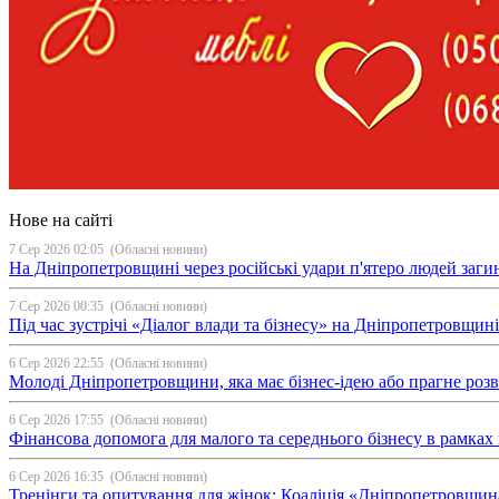
Нове на сайті
7 Сер 2026 02:05
(Обласні новини)
На Дніпропетровщині через російські удари п'ятеро людей загин
7 Сер 2026 00:35
(Обласні новини)
Під час зустрічі «Діалог влади та бізнесу» на Дніпропетровщи
6 Сер 2026 22:55
(Обласні новини)
Молоді Дніпропетровщини, яка має бізнес-ідею або прагне ро
6 Сер 2026 17:55
(Обласні новини)
Фінансова допомога для малого та середнього бізнесу в рамка
6 Сер 2026 16:35
(Обласні новини)
Тренінги та опитування для жінок: Коаліція «Дніпропетровщин