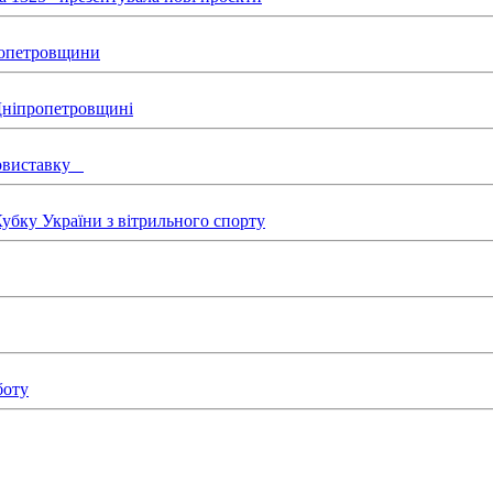
пропетровщини
 Дніпропетровщині
товиставку
бку України з вітрильного спорту
боту