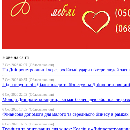
Нове на сайті
7 Сер 2026 02:05
(Обласні новини)
На Дніпропетровщині через російські удари п'ятеро людей загин
7 Сер 2026 00:35
(Обласні новини)
Під час зустрічі «Діалог влади та бізнесу» на Дніпропетровщи
6 Сер 2026 22:55
(Обласні новини)
Молоді Дніпропетровщини, яка має бізнес-ідею або прагне ро
6 Сер 2026 17:55
(Обласні новини)
Фінансова допомога для малого та середнього бізнесу в рамка
6 Сер 2026 16:35
(Обласні новини)
Тренінги та опитування для жінок: Коаліція «Дніпропетровщин