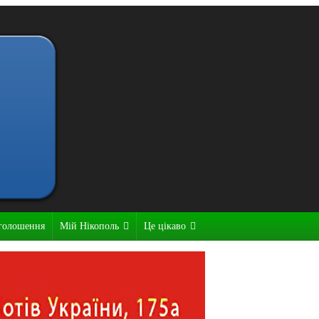
голошення
Мій Нікополь
Це цікаво