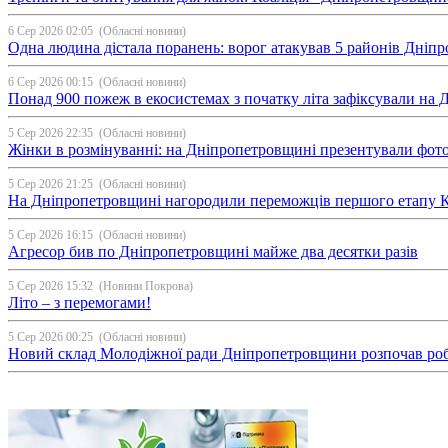
6 Сер 2026 02:05
(Обласні новини)
Одна людина дістала поранень: ворог атакував 5 районів Дні
6 Сер 2026 00:15
(Обласні новини)
Понад 900 пожеж в екосистемах з початку літа зафіксували на
5 Сер 2026 22:35
(Обласні новини)
Жінки в розмінуванні: на Дніпропетровщині презентували фо
5 Сер 2026 21:25
(Обласні новини)
На Дніпропетровщині нагородили переможців першого етапу Ку
5 Сер 2026 16:15
(Обласні новини)
Агресор бив по Дніпропетровщині майже два десятки разів
5 Сер 2026 15:32
(Новини Покрова)
Літо – з перемогами!
5 Сер 2026 00:25
(Обласні новини)
Новий склад Молодіжної ради Дніпропетровщини розпочав ро