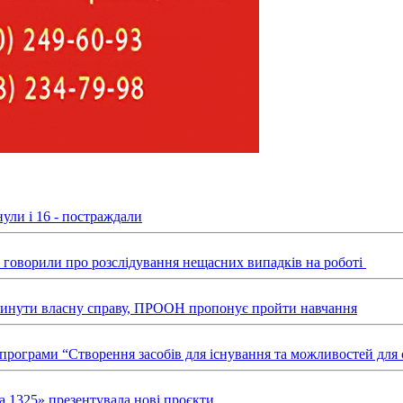
ули і 16 - постраждали
ні говорили про розслідування нещасних випадків на роботі
звинути власну справу, ПРООН пропонує пройти навчання
х програми “Створення засобів для існування та можливостей д
а 1325» презентувала нові проєкти