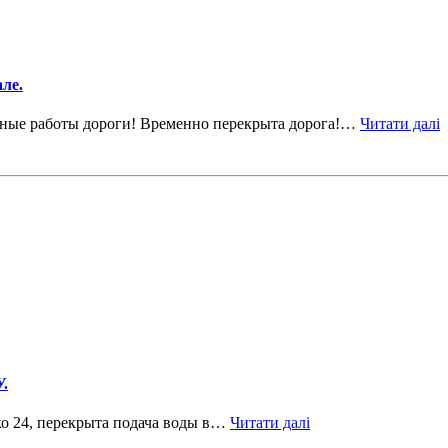
ле.
онтные работы дороги! Временно перекрыта дорога!…
Читати далі
.
ко 24, перекрыта подача воды в…
Читати далі