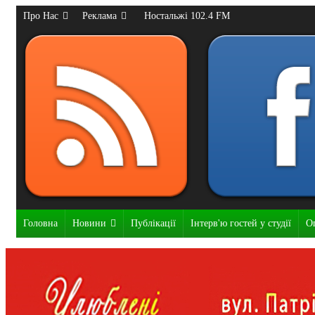
Про Нас
Реклама
Ностальжі 102.4 FM
Головна
Новини
Публікації
Інтерв'ю гостей у студії
О