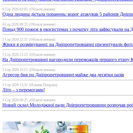
6 Сер 2026 02:05
(Обласні новини)
Одна людина дістала поранень: ворог атакував 5 районів Дні
6 Сер 2026 00:15
(Обласні новини)
Понад 900 пожеж в екосистемах з початку літа зафіксували на
5 Сер 2026 22:35
(Обласні новини)
Жінки в розмінуванні: на Дніпропетровщині презентували фо
5 Сер 2026 21:25
(Обласні новини)
На Дніпропетровщині нагородили переможців першого етапу Ку
5 Сер 2026 16:15
(Обласні новини)
Агресор бив по Дніпропетровщині майже два десятки разів
5 Сер 2026 15:32
(Новини Покрова)
Літо – з перемогами!
5 Сер 2026 00:25
(Обласні новини)
Новий склад Молодіжної ради Дніпропетровщини розпочав ро