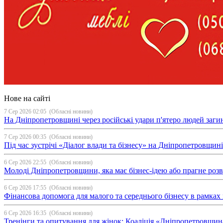
Нове на сайті
7 Сер 2026 02:05
(Обласні новини)
На Дніпропетровщині через російські удари п'ятеро людей загин
7 Сер 2026 00:35
(Обласні новини)
Під час зустрічі «Діалог влади та бізнесу» на Дніпропетровщи
6 Сер 2026 22:55
(Обласні новини)
Молоді Дніпропетровщини, яка має бізнес-ідею або прагне ро
6 Сер 2026 17:55
(Обласні новини)
Фінансова допомога для малого та середнього бізнесу в рамка
6 Сер 2026 16:35
(Обласні новини)
Тренінги та опитування для жінок: Коаліція «Дніпропетровщин