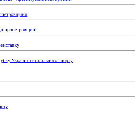
пропетровщини
 Дніпропетровщині
товиставку
бку України з вітрильного спорту
боту