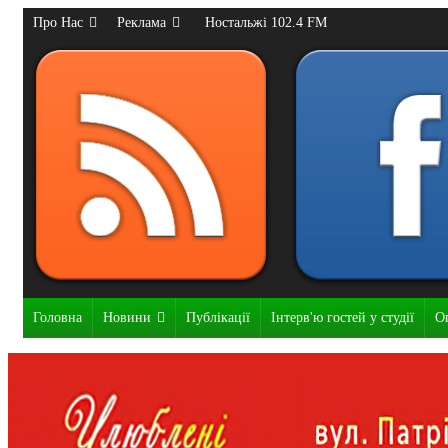
Про Нас
Реклама
Ностальжі 102.4 FM
Головна
Новини
Публікації
Інтерв'ю гостей у студії
О