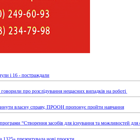
ули і 16 - постраждали
ні говорили про розслідування нещасних випадків на роботі
звинути власну справу, ПРООН пропонує пройти навчання
х програми “Створення засобів для існування та можливостей д
а 1325» презентувала нові проєкти