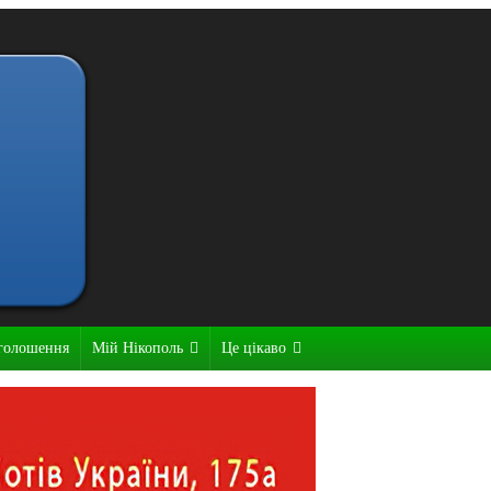
голошення
Мій Нікополь
Це цікаво