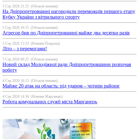
5 Сер 2026 21:25
(Обласні новини)
На Дніпропетровщині нагородили переможців першого етапу
Кубку України з вітрильного спорту
5 Сер 2026 16:15
(Обласні новини)
Агресор бив по Дніпропетровщині майже два десятки разів
5 Сер 2026 15:32
(Новини Покрова)
Літо – з перемогами!
5 Сер 2026 00:25
(Обласні новини)
Новий склад Молодіжної ради Дніпропетровщини розпочав
роботу
4 Сер 2026 16:15
(Обласні новини)
Майже 20 атак на область: під ударом – чотири райони
4 Сер 2026 14:34
(Новини Марганцю)
Робота комунальних служб міста Марганець