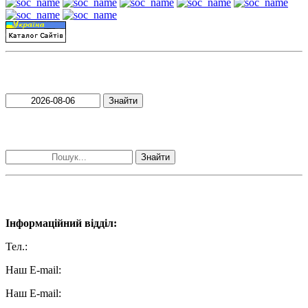
Пошук матеріалів за датою
Знайти
Пошук матеріалів за словами
Знайти
Наші контакти:
Інформаційний відділ:
Тел.:
+38 (050) 233-69-11
Наш E-mail:
ttradio@ukr.net
Наш E-mail:
radio102.4fm@gmail.com