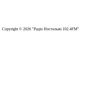
Правила користування сайтом та використання матеріалів
Політика конфіденційності та захисту персональних даних
Структура власності
Сopyright © 2026 "Радіо Ностальжі 102.4FM"