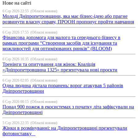
Нове на сайті
6 Сер 2026 22:55
(Обласні новини)
Молоді Дніпропетровщини, яка має бізнес-ідею або прагне
розвинути власну справу, ПРООН пропонує пройти навчання
6 Сер 2026 17:55
(Обласні новини)
Фінансова допомога для малого та середнього бізнесу в
рамках програми “Створення засобів для існування та
можливостей для оптимізованих ринків” (BLOOM)
6 Сер 2026 16:35
(Обласні новини)
Тренінги та опитування для жінок: Коаліція
«Дніпропетровщина 1325» презентувала нові проєкти
6 Сер 2026 02:05
(Обласні новини)
Одна людина дістала поранень: ворог атакував 5 районів
Дніпропетровщини
6 Сер 2026 00:15
(Обласні новини)
Понад 900 пожеж в екосистемах з початку літа зафіксували на
Дніпропетровщині
5 Сер 2026 22:35
(Обласні новини)
Жінки в розмінуванні: на Дніпропетровщині презентували
фотовиставку