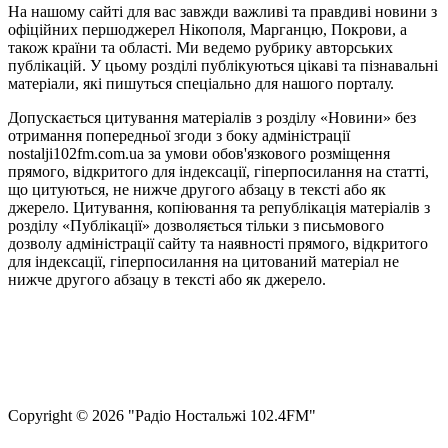
На нашому сайті для вас завжди важливі та правдиві новини з
офіційних першоджерел Нікополя, Марганцю, Покрови, а
також країни та області. Ми ведемо рубрику авторських
публікацій. У цьому розділі публікуються цікаві та пізнавальні
матеріали, які пишуться спеціально для нашого порталу.
Допускається цитування матеріалів з розділу «Новини» без
отримання попередньої згоди з боку адміністрації
nostalji102fm.com.ua за умови обов'язкового розміщення
прямого, відкритого для індексації, гіперпосилання на статті,
що цитуються, не нижче другого абзацу в тексті або як
джерело. Цитування, копіювання та републікація матеріалів з
розділу «Публікації» дозволяється тільки з письмового
дозволу адміністрації сайту та наявності прямого, відкритого
для індексації, гіперпосилання на цитований матеріал не
нижче другого абзацу в тексті або як джерело.
Правила користування сайтом та використання матеріалів
Політика конфіденційності та захисту персональних даних
Структура власності
Сopyright © 2026 "Радіо Ностальжі 102.4FM"