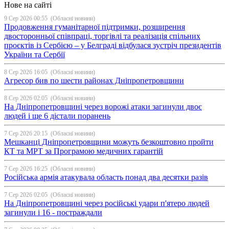
Нове на сайті
9 Сер 2026 00:55
(Обласні новини)
Продовження гуманітарної підтримки, розширення
двосторонньої співпраці, торгівлі та реалізація спільних
проєктів із Сербією – у Белграді відбулася зустріч президентів
України та Сербії
8 Сер 2026 16:05
(Обласні новини)
Агресор бив по шести районах Дніпропетровщини
8 Сер 2026 02:05
(Обласні новини)
На Дніпропетровщині через ворожі атаки загинули двоє
людей і ще 6 дістали поранень
7 Сер 2026 20:15
(Обласні новини)
Мешканці Дніпропетровщини можуть безкоштовно пройти
КТ та МРТ за Програмою медичних гарантій
7 Сер 2026 16:25
(Обласні новини)
Російська армія атакувала область понад два десятки разів
7 Сер 2026 02:05
(Обласні новини)
На Дніпропетровщині через російські удари п'ятеро людей
загинули і 16 - постраждали