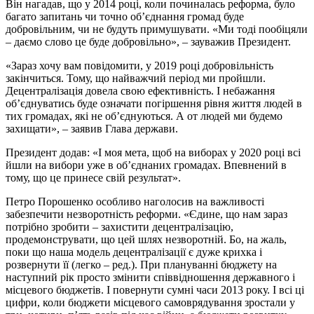
Він нагадав, що у 2014 році, коли починалась реформа, було
багато запитань чи точно об’єднання громад буде
добровільним, чи не будуть примушувати. «Ми тоді пообіцяли
– даємо слово це буде добровільно», – зауважив Президент.
«Зараз хочу вам повідомити, у 2019 році добровільність
закінчиться. Тому, що найважчий період ми пройшли.
Децентралізація довела свою ефективність. І небажання
об’єднуватись буде означати погіршення рівня життя людей в
тих громадах, які не об’єднуються. А от людей ми будемо
захищати», – заявив Глава держави.
Президент додав: «І моя мета, щоб на виборах у 2020 році всі
йшли на вибори уже в об’єднаних громадах. Впевнений в
тому, що це принесе свій результат».
Петро Порошенко особливо наголосив на важливості
забезпечити незворотність реформи. «Єдине, що нам зараз
потрібно зробити – захистити децентралізацію,
продемонструвати, що цей шлях незворотній. Бо, на жаль,
поки що наша модель децентралізації є дуже крихка і
розвернути її (легко – ред.). При плануванні бюджету на
наступний рік просто змінити співвідношення державного і
місцевого бюджетів. І повернути сумні часи 2013 року. І всі ці
цифри, коли бюджети місцевого самоврядування зростали у