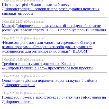
7 Сер 2026 00:35
(Обласні новини)
Під час зустрічі «Діалог влади та бізнесу» на
Дніпропетровщині говорили про розслідування нещасних
випадків на роботі
6 Сер 2026 22:55
(Обласні новини)
Молоді Дніпропетровщини, яка має бізнес-ідею або прагне
розвинути власну справу, ПРООН пропонує пройти навчання
6 Сер 2026 17:55
(Обласні новини)
Фінансова допомога для малого та середнього бізнесу в
рамках програми “Створення засобів для існування та
можливостей для оптимізованих ринків” (BLOOM)
6 Сер 2026 16:35
(Обласні новини)
Тренінги та опитування для жінок: Коаліція
«Дніпропетровщина 1325» презентувала нові проєкти
6 Сер 2026 02:05
(Обласні новини)
Одна людина дістала поранень: ворог атакував 5 районів
Дніпропетровщини
6 Сер 2026 00:15
(Обласні новини)
Понад 900 пожеж в екосистемах з початку літа зафіксували на
Дніпропетровщині