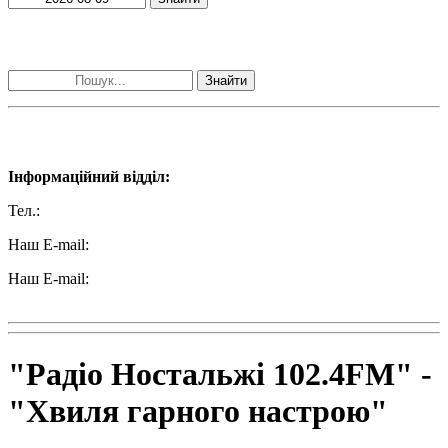
Пошук матеріалів за словами
Знайти
Наші контакти:
Інформаційний відділ:
Тел.:
+38 (050) 233-69-11
Наш E-mail:
ttradio@ukr.net
Наш E-mail:
radio102.4fm@gmail.com
"Радіо Ностальжі 102.4FM" -
"Хвиля гарного настрою"