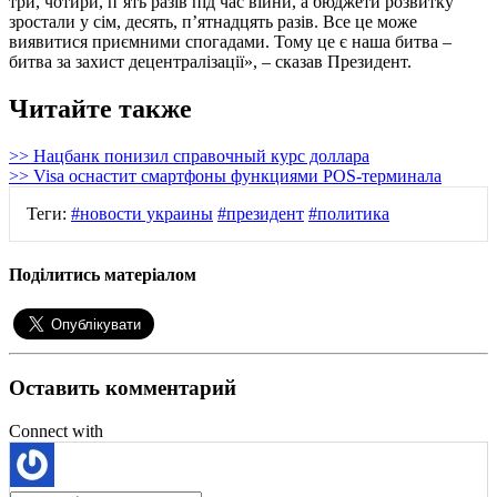
три, чотири, п’ять разів під час війни, а бюджети розвитку
зростали у сім, десять, п’ятнадцять разів. Все це може
виявитися приємними спогадами. Тому це є наша битва –
битва за захист децентралізації», – сказав Президент.
Читайте также
>> Нацбанк понизил справочный курс доллара
>> Visa оснастит смартфоны функциями POS-терминала
Теги:
#новости украины
#президент
#политика
Поділитись матеріалом
Оставить комментарий
Connect with