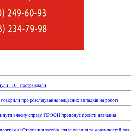
ули і 16 - постраждали
ні говорили про розслідування нещасних випадків на роботі
звинути власну справу, ПРООН пропонує пройти навчання
х програми “Створення засобів для існування та можливостей д