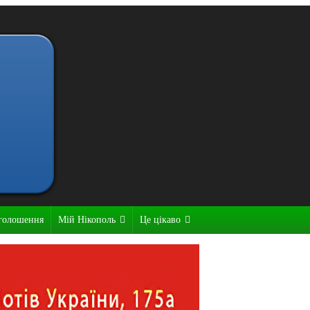
голошення
Мій Нікополь
Це цікаво