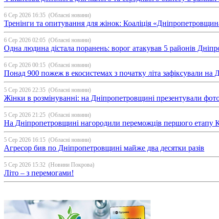
6 Сер 2026 16:35
(Обласні новини)
Тренінги та опитування для жінок: Коаліція «Дніпропетровщин
6 Сер 2026 02:05
(Обласні новини)
Одна людина дістала поранень: ворог атакував 5 районів Дні
6 Сер 2026 00:15
(Обласні новини)
Понад 900 пожеж в екосистемах з початку літа зафіксували на
5 Сер 2026 22:35
(Обласні новини)
Жінки в розмінуванні: на Дніпропетровщині презентували фо
5 Сер 2026 21:25
(Обласні новини)
На Дніпропетровщині нагородили переможців першого етапу Ку
5 Сер 2026 16:15
(Обласні новини)
Агресор бив по Дніпропетровщині майже два десятки разів
5 Сер 2026 15:32
(Новини Покрова)
Літо – з перемогами!