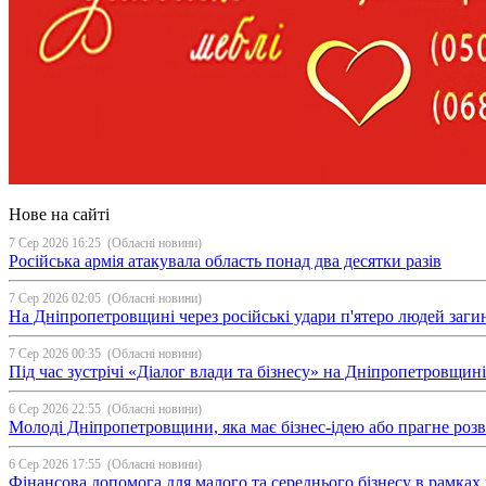
Нове на сайті
7 Сер 2026 16:25
(Обласні новини)
Російська армія атакувала область понад два десятки разів
7 Сер 2026 02:05
(Обласні новини)
На Дніпропетровщині через російські удари п'ятеро людей загин
7 Сер 2026 00:35
(Обласні новини)
Під час зустрічі «Діалог влади та бізнесу» на Дніпропетровщи
6 Сер 2026 22:55
(Обласні новини)
Молоді Дніпропетровщини, яка має бізнес-ідею або прагне ро
6 Сер 2026 17:55
(Обласні новини)
Фінансова допомога для малого та середнього бізнесу в рамка