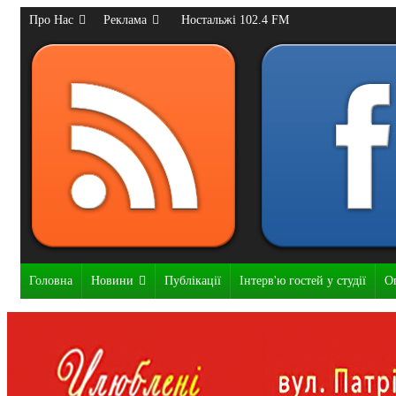
Про Нас
Реклама
Ностальжі 102.4 FM
Головна
Новини
Публікації
Інтерв'ю гостей у студії
О