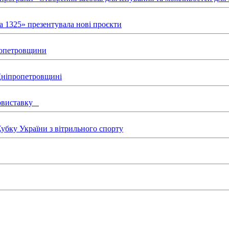
а 1325» презентувала нові проєкти
пропетровщини
 Дніпропетровщині
товиставку
бку України з вітрильного спорту