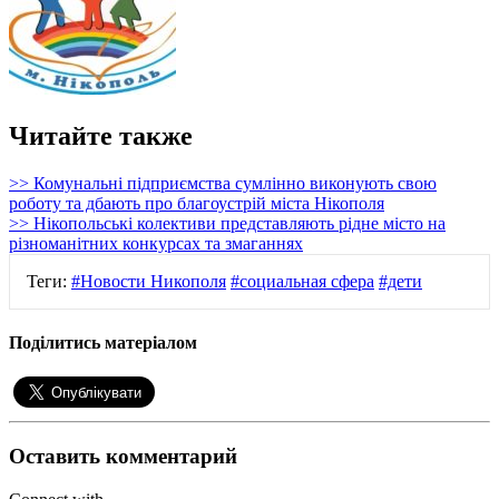
Читайте также
>> Комунальні підприємства сумлінно виконують свою
роботу та дбають про благоустрій міста Нікополя
>> Нікопольські колективи представляють рідне місто на
різноманітних конкурсах та змаганнях
Теги:
#Новости Никополя
#социальная сфера
#дети
Поділитись матеріалом
Оставить комментарий