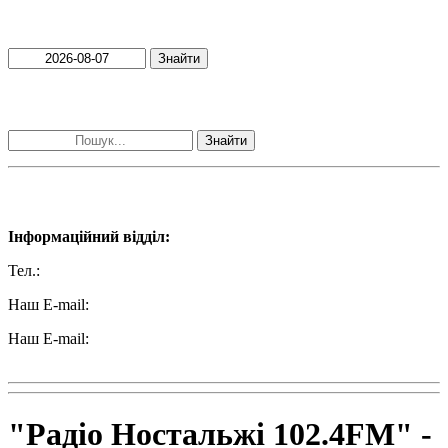
Пошук матеріалів за датою
Знайти
Пошук матеріалів за словами
Знайти
Наші контакти:
Інформаційний відділ:
Тел.:
+38 (050) 233-69-11
Наш E-mail:
ttradio@ukr.net
Наш E-mail:
radio102.4fm@gmail.com
"Радіо Ностальжі 102.4FM" -