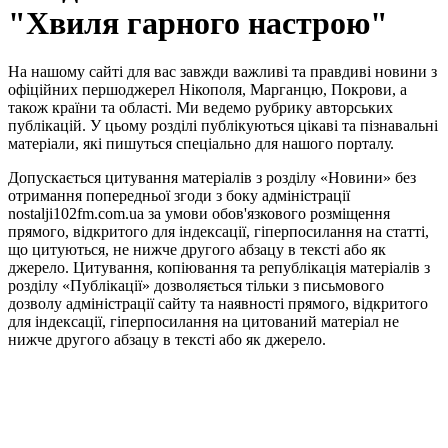
"Хвиля гарного настрою"
На нашому сайті для вас завжди важливі та правдиві новини з
офіційних першоджерел Нікополя, Марганцю, Покрови, а
також країни та області. Ми ведемо рубрику авторських
публікацій. У цьому розділі публікуються цікаві та пізнавальні
матеріали, які пишуться спеціально для нашого порталу.
Допускається цитування матеріалів з розділу «Новини» без
отримання попередньої згоди з боку адміністрації
nostalji102fm.com.ua за умови обов'язкового розміщення
прямого, відкритого для індексації, гіперпосилання на статті,
що цитуються, не нижче другого абзацу в тексті або як
джерело. Цитування, копіювання та републікація матеріалів з
розділу «Публікації» дозволяється тільки з письмового
дозволу адміністрації сайту та наявності прямого, відкритого
для індексації, гіперпосилання на цитований матеріал не
нижче другого абзацу в тексті або як джерело.
Правила користування сайтом та використання матеріалів
Політика конфіденційності та захисту персональних даних
Структура власності