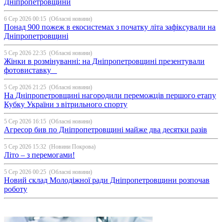
Дніпропетровщини
6 Сер 2026 00:15
(Обласні новини)
Понад 900 пожеж в екосистемах з початку літа зафіксували на
Дніпропетровщині
5 Сер 2026 22:35
(Обласні новини)
Жінки в розмінуванні: на Дніпропетровщині презентували
фотовиставку
5 Сер 2026 21:25
(Обласні новини)
На Дніпропетровщині нагородили переможців першого етапу
Кубку України з вітрильного спорту
5 Сер 2026 16:15
(Обласні новини)
Агресор бив по Дніпропетровщині майже два десятки разів
5 Сер 2026 15:32
(Новини Покрова)
Літо – з перемогами!
5 Сер 2026 00:25
(Обласні новини)
Новий склад Молодіжної ради Дніпропетровщини розпочав
роботу