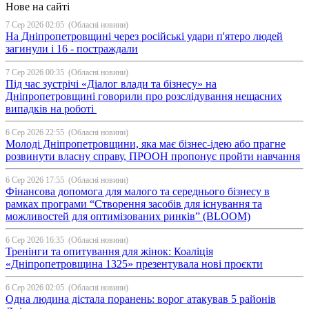
Нове на сайті
7 Сер 2026 02:05
(Обласні новини)
На Дніпропетровщині через російські удари п'ятеро людей
загинули і 16 - постраждали
7 Сер 2026 00:35
(Обласні новини)
Під час зустрічі «Діалог влади та бізнесу» на
Дніпропетровщині говорили про розслідування нещасних
випадків на роботі
6 Сер 2026 22:55
(Обласні новини)
Молоді Дніпропетровщини, яка має бізнес-ідею або прагне
розвинути власну справу, ПРООН пропонує пройти навчання
6 Сер 2026 17:55
(Обласні новини)
Фінансова допомога для малого та середнього бізнесу в
рамках програми “Створення засобів для існування та
можливостей для оптимізованих ринків” (BLOOM)
6 Сер 2026 16:35
(Обласні новини)
Тренінги та опитування для жінок: Коаліція
«Дніпропетровщина 1325» презентувала нові проєкти
6 Сер 2026 02:05
(Обласні новини)
Одна людина дістала поранень: ворог атакував 5 районів