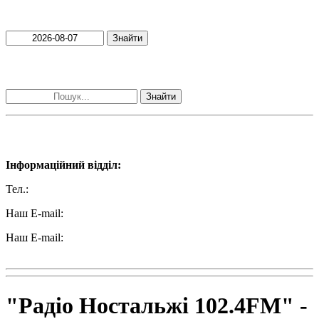
Пошук матеріалів за датою
Знайти
Пошук матеріалів за словами
Знайти
Наші контакти:
Інформаційний відділ:
Тел.:
+38 (050) 233-69-11
Наш E-mail:
ttradio@ukr.net
Наш E-mail:
radio102.4fm@gmail.com
"Радіо Ностальжі 102.4FM" -