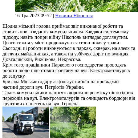
16 Тра 2023 09:52 |
Новини Нікополя
Щодня міський голова приймає звіт виконаної роботи та
ставить нові завдання комунальникам. Завдяки системному
підходу, навіть попри війну Нікополь виглядає доглянутим.
Цього тижня у місті продовжується сезон покосу трави.
Сьогодні ці роботи виконуються в парках, скверах, на алеях та
дитячих майданчиках, а також на узбіччях доріг по вулицях
Довгалівській, Рижикова, Некрасова.
Крім того, працівники Паркового господарства проводять
роботи щодо підготовки фонтану на вул. Електрометалургів
до запуску.
Бригада Міськавтодору асфальтує вибоїн на проїжджій
частині дороги вул. Патріотів України.
Також комунальники наносять дорожню розмітку пішохідних
переходів на вул. Електрометалургів та очищають бордюри від
грунтових нанесень на вул. Герцена.