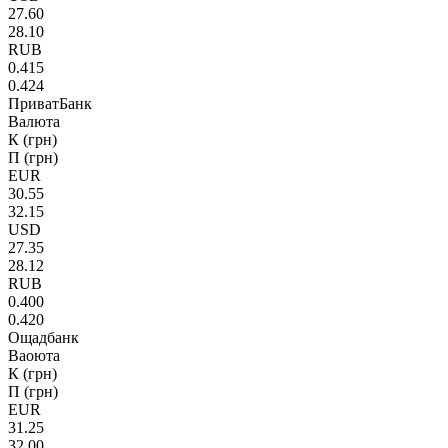
27.60
28.10
RUB
0.415
0.424
ПриватБанк
Валюта
К (грн)
П (грн)
EUR
30.55
32.15
USD
27.35
28.12
RUB
0.400
0.420
Ощадбанк
Ваоюта
К (грн)
П (грн)
EUR
31.25
32.00