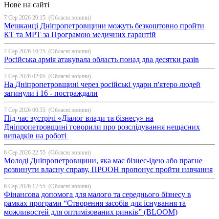
Нове на сайті
7 Сер 2026 20:15
(Обласні новини)
Мешканці Дніпропетровщини можуть безкоштовно пройти
КТ та МРТ за Програмою медичних гарантій
7 Сер 2026 16:25
(Обласні новини)
Російська армія атакувала область понад два десятки разів
7 Сер 2026 02:05
(Обласні новини)
На Дніпропетровщині через російські удари п'ятеро людей
загинули і 16 - постраждали
7 Сер 2026 00:35
(Обласні новини)
Під час зустрічі «Діалог влади та бізнесу» на
Дніпропетровщині говорили про розслідування нещасних
випадків на роботі
6 Сер 2026 22:55
(Обласні новини)
Молоді Дніпропетровщини, яка має бізнес-ідею або прагне
розвинути власну справу, ПРООН пропонує пройти навчання
6 Сер 2026 17:55
(Обласні новини)
Фінансова допомога для малого та середнього бізнесу в
рамках програми “Створення засобів для існування та
можливостей для оптимізованих ринків” (BLOOM)