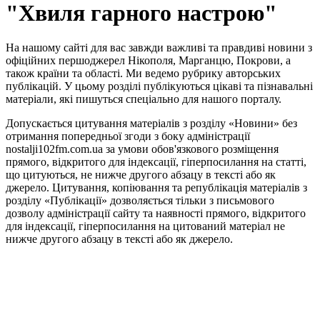
"Хвиля гарного настрою"
На нашому сайті для вас завжди важливі та правдиві новини з
офіційних першоджерел Нікополя, Марганцю, Покрови, а
також країни та області. Ми ведемо рубрику авторських
публікацій. У цьому розділі публікуються цікаві та пізнавальні
матеріали, які пишуться спеціально для нашого порталу.
Допускається цитування матеріалів з розділу «Новини» без
отримання попередньої згоди з боку адміністрації
nostalji102fm.com.ua за умови обов'язкового розміщення
прямого, відкритого для індексації, гіперпосилання на статті,
що цитуються, не нижче другого абзацу в тексті або як
джерело. Цитування, копіювання та републікація матеріалів з
розділу «Публікації» дозволяється тільки з письмового
дозволу адміністрації сайту та наявності прямого, відкритого
для індексації, гіперпосилання на цитований матеріал не
нижче другого абзацу в тексті або як джерело.
Правила користування сайтом та використання матеріалів
Політика конфіденційності та захисту персональних даних
Структура власності