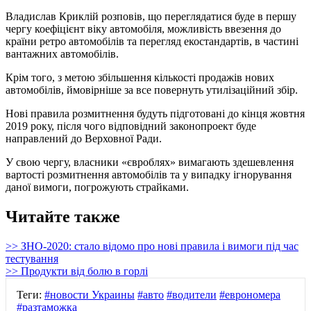
Владислав Криклій розповів, що переглядатися буде в першу
чергу коефіцієнт віку автомобіля, можливість ввезення до
країни ретро автомобілів та перегляд екостандартів, в частині
вантажних автомобілів.
Крім того, з метою збільшення кількості продажів нових
автомобілів, ймовірніше за все повернуть утилізаційний збір.
Нові правила розмитнення будуть підготовані до кінця жовтня
2019 року, після чого відповідний законопроект буде
направлений до Верховної Ради.
У свою чергу, власники «євроблях» вимагають здешевлення
вартості розмитнення автомобілів та у випадку ігнорування
даної вимоги, погрожують страйками.
Читайте также
>> ЗНО-2020: стало відомо про нові правила і вимоги під час
тестування
>> Продукти від болю в горлі
Теги:
#новости Украины
#авто
#водители
#еврономера
#разтаможка