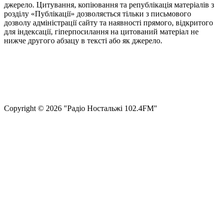
джерело. Цитування, копіювання та републікація матеріалів з
розділу «Публікації» дозволяється тільки з письмового
дозволу адміністрації сайту та наявності прямого, відкритого
для індексації, гіперпосилання на цитований матеріал не
нижче другого абзацу в тексті або як джерело.
Правила користування сайтом та використання матеріалів
Політика конфіденційності та захисту персональних даних
Структура власності
Сopyright © 2026 "Радіо Ностальжі 102.4FM"