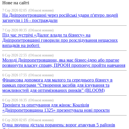
Нове на сайті
7 Сер 2026 02:05
(Обласні новини)
На Дніпропетровщині через російські удари п'ятеро людей
загинули і 16 - постраждали
7 Сер 2026 00:35
(Обласні новини)
Під час зустрічі «Діалог влади та бізнесу» на
Дніпропетровщині говорили про розслідування нещасних
випадків на роботі
6 Сер 2026 22:55
(Обласні новини)
Молоді Дніпропетровщини, яка має бізнес-ідею або прагне
розвинути власну справу, ПРООН пропонує пройти навчання
6 Сер 2026 17:55
(Обласні новини)
Фінансова допомога для малого та середнього бізнесу в
рамках програми “Створення засобів для існування та
можливостей для оптимізованих ринків” (BLOOM)
6 Сер 2026 16:35
(Обласні новини)
Тренінги та опитування для жінок: Коаліція
«Дніпропетровщина 1325» презентувала нові проєкти
6 Сер 2026 02:05
(Обласні новини)
Одна людина дістала поранень: ворог атакував 5 районів