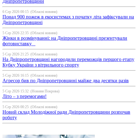
Дніпропетровщини
6 Сер 2026 00:15
(Обласні новини)
Понад 900 пожеж в екосистемах з початку літа зафіксували на
Дніпропетровщині
5 Сер 2026 22:35
(Обласні новини)
Жінки в розмінуванні: на Дніпропетровщині презентували
фотовиставку
5 Сер 2026 21:25
(Обласні новини)
На Дніпропетровщині нагородили переможців першого етапу
Кубку України з вітрильного спорту
5 Сер 2026 16:15
(Обласні новини)
Агресор бив по Дніпропетровщині майже два десятки разів
5 Сер 2026 15:32
(Новини Покрова)
Літо – з перемогами!
5 Сер 2026 00:25
(Обласні новини)
Новий склад Молодіжної ради Дніпропетровщини розпочав
роботу