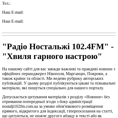
Тел.:
+38 (050) 233-69-11
Наш E-mail:
ttradio@ukr.net
Наш E-mail:
radio102.4fm@gmail.com
"Радіо Ностальжі 102.4FM" -
"Хвиля гарного настрою"
На нашому сайті для вас завжди важливі та правдиві новини з
офіційних першоджерел Нікополя, Марганцю, Покрови, а
також країни та області. Ми ведемо рубрику авторських
публікацій. У цьому розділі публікуються цікаві та пізнавальні
матеріали, які пишуться спеціально для нашого порталу.
Допускається цитування матеріалів з розділу «Новини» без
отримання попередньої згоди з боку адміністрації
nostalji102fm.com.ua за умови обов'язкового розміщення
прямого, відкритого для індексації, гіперпосилання на статті,
що цитуються, не нижче другого абзацу в тексті або як