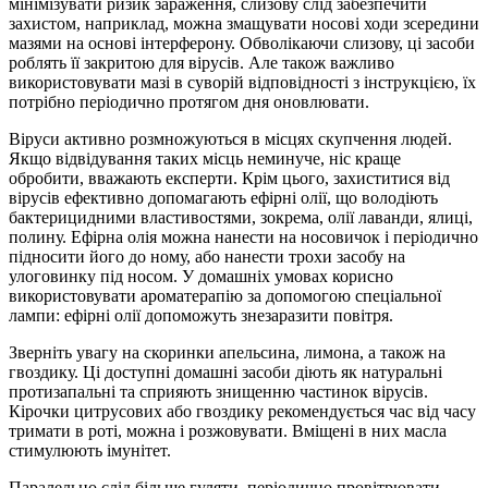
мінімізувати ризик зараження, слизову слід забезпечити
захистом, наприклад, можна змащувати носові ходи зсередини
мазями на основі інтерферону. Обволікаючи слизову, ці засоби
роблять її закритою для вірусів. Але також важливо
використовувати мазі в суворій відповідності з інструкцією, їх
потрібно періодично протягом дня оновлювати.
Віруси активно розмножуються в місцях скупчення людей.
Якщо відвідування таких місць неминуче, ніс краще
обробити, вважають експерти. Крім цього, захиститися від
вірусів ефективно допомагають ефірні олії, що володіють
бактерицидними властивостями, зокрема, олії лаванди, ялиці,
полину. Ефірна олія можна нанести на носовичок і періодично
підносити його до ному, або нанести трохи засобу на
улоговинку під носом. У домашніх умовах корисно
використовувати ароматерапію за допомогою спеціальної
лампи: ефірні олії допоможуть знезаразити повітря.
Зверніть увагу на скоринки апельсина, лимона, а також на
гвоздику. Ці доступні домашні засоби діють як натуральні
протизапальні та сприяють знищенню частинок вірусів.
Кірочки цитрусових або гвоздику рекомендується час від часу
тримати в роті, можна і розжовувати. Вміщені в них масла
стимулюють імунітет.
Паралельно слід більше гуляти, періодично провітрювати