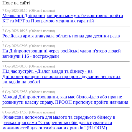
Нове на сайті
7 Сер 2026 20:15
(Обласні новини)
Мешканці Дніпропетровщини можуть безкоштовно пройти
КТ та МРТ за Програмою медичних гарантій
7 Сер 2026 16:25
(Обласні новини)
Російська армія атакувала область понад два десятки разів
7 Сер 2026 02:05
(Обласні новини)
На Дніпропетровщині через російські удари п'ятеро людей
загинули і 16 - постраждали
7 Сер 2026 00:35
(Обласні новини)
Під час зустрічі «Діалог влади та бізнесу» на
Дніпропетровщині говорили про розслідування нещасних
випадків на роботі
6 Сер 2026 22:55
(Обласні новини)
Молоді Дніпропетровщини, яка має бізнес-ідею або прагне
розвинути власну справу, ПРООН пропонує пройти навчання
6 Сер 2026 17:55
(Обласні новини)
Фінансова допомога для малого та середнього бізнесу в
рамках програми “Створення засобів для існування та
можливостей для оптимізованих ринків” (BLOOM)