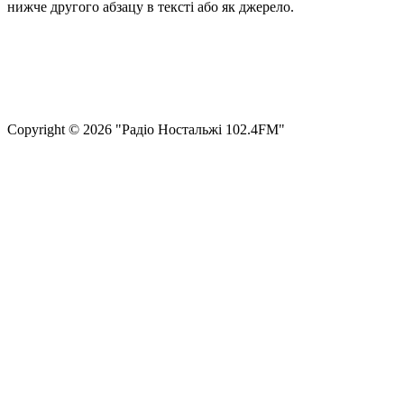
нижче другого абзацу в тексті або як джерело.
Правила користування сайтом та використання матеріалів
Політика конфіденційності та захисту персональних даних
Структура власності
Сopyright © 2026 "Радіо Ностальжі 102.4FM"