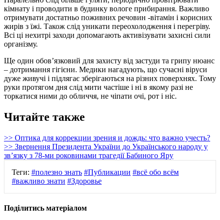
кімнату і проводити в будинку вологе прибирання. Важливо
отримувати достатньо поживних речовин -вітамін і корисних
жирів з їжі. Також слід уникати переохолодження і перегріву.
Всі ці нехитрі заходи допомагають активізувати захисні сили
організму.
Ще один обов’язковий для захисту від застуди та грипу нюанс
– дотримання гігієни. Медики нагадують, що сучасні віруси
дуже живучі і підлягає зберігаються на різних поверхнях. Тому
руки протягом дня слід мити частіше і ні в якому разі не
торкатися ними до обличчя, не чіпати очі, рот і ніс.
Читайте также
>> Оптика для коррекции зрения и дождь: что важно учесть?
>> Звернення Президента України до Українського народу у
зв’язку з 78-ми роковинами трагедії Бабиного Яру
Теги:
#полезно знать
#Публикации
#всё обо всём
#важливо знати
#Здоровье
Поділитись матеріалом