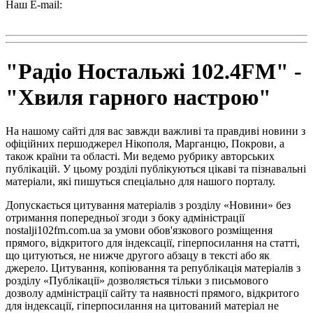
Наш E-mail:
radio102.4fm@gmail.com
"Радіо Ностальжі 102.4FM" -
"Хвиля гарного настрою"
На нашому сайті для вас завжди важливі та правдиві новини з
офіційних першоджерел Нікополя, Марганцю, Покрови, а
також країни та області. Ми ведемо рубрику авторських
публікацій. У цьому розділі публікуються цікаві та пізнавальні
матеріали, які пишуться спеціально для нашого порталу.
Допускається цитування матеріалів з розділу «Новини» без
отримання попередньої згоди з боку адміністрації
nostalji102fm.com.ua за умови обов'язкового розміщення
прямого, відкритого для індексації, гіперпосилання на статті,
що цитуються, не нижче другого абзацу в тексті або як
джерело. Цитування, копіювання та републікація матеріалів з
розділу «Публікації» дозволяється тільки з письмового
дозволу адміністрації сайту та наявності прямого, відкритого
для індексації, гіперпосилання на цитований матеріал не