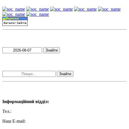
Пошук матеріалів за датою
Знайти
Пошук матеріалів за словами
Знайти
Наші контакти:
Інформаційний відділ:
Тел.:
+38 (050) 233-69-11
Наш E-mail:
ttradio@ukr.net