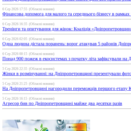
6 Сер 2026 17:55
(Обласні новини)
Фінансова допомога для малого та середнього бізнесу в рамка
6 Сер 2026 16:35
(Обласні новини)
Тренінги та опитування для жінок: Коаліція «Дніпропетровщин
6 Сер 2026 02:05
(Обласні новини)
Одна людина дістала поранень: ворог атакував 5 районів Дні
6 Сер 2026 00:15
(Обласні новини)
Понад 900 пожеж в екосистемах з початку літа зафіксували на
5 Сер 2026 22:35
(Обласні новини)
Жінки в розмінуванні: на Дніпропетровщині презентували фо
5 Сер 2026 21:25
(Обласні новини)
На Дніпропетровщині нагородили переможців першого етапу Ку
5 Сер 2026 16:15
(Обласні новини)
Агресор бив по Дніпропетровщині майже два десятки разів