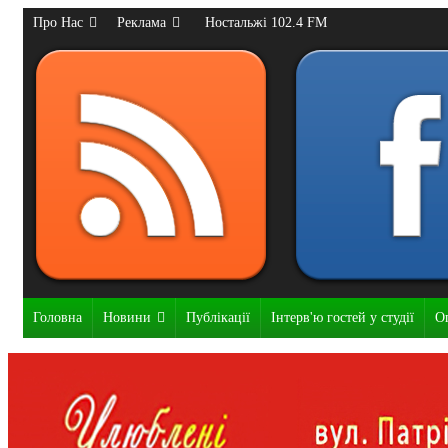
Про Нас
Реклама
Ностальжі 102.4 FM
Головна
Новини
Публікації
Інтерв'ю гостей у студії
О