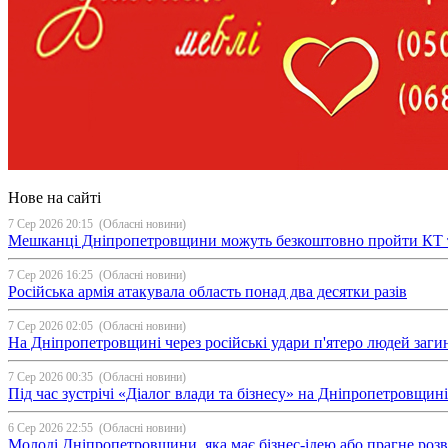
Нове на сайті
7 Сер 2026 20:15
(Обласні новини)
Мешканці Дніпропетровщини можуть безкоштовно пройти КТ 
7 Сер 2026 16:25
(Обласні новини)
Російська армія атакувала область понад два десятки разів
7 Сер 2026 02:05
(Обласні новини)
На Дніпропетровщині через російські удари п'ятеро людей загин
7 Сер 2026 00:35
(Обласні новини)
Під час зустрічі «Діалог влади та бізнесу» на Дніпропетровщи
6 Сер 2026 22:55
(Обласні новини)
Молоді Дніпропетровщини, яка має бізнес-ідею або прагне ро