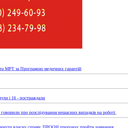
та МРТ за Програмою медичних гарантій
ули і 16 - постраждали
ні говорили про розслідування нещасних випадків на роботі
звинути власну справу, ПРООН пропонує пройти навчання