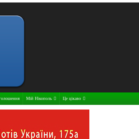
голошення
Мій Нікополь
Це цікаво