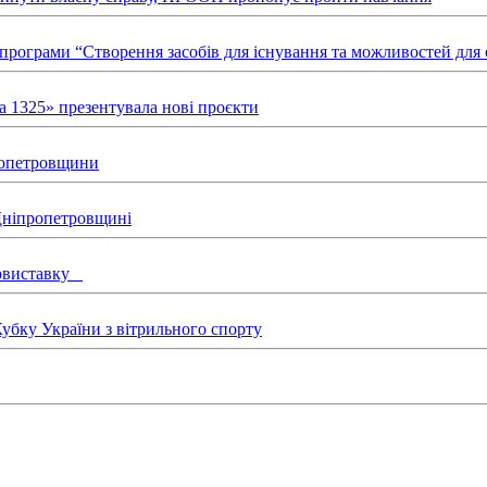
х програми “Створення засобів для існування та можливостей д
а 1325» презентувала нові проєкти
пропетровщини
 Дніпропетровщині
товиставку
бку України з вітрильного спорту