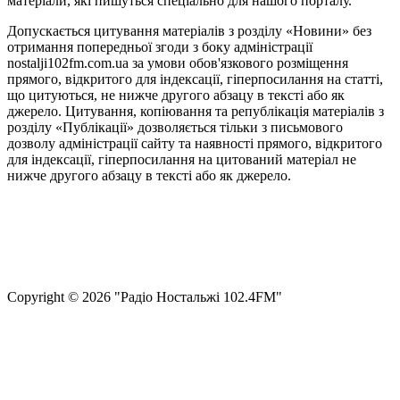
матеріали, які пишуться спеціально для нашого порталу.
Допускається цитування матеріалів з розділу «Новини» без
отримання попередньої згоди з боку адміністрації
nostalji102fm.com.ua за умови обов'язкового розміщення
прямого, відкритого для індексації, гіперпосилання на статті,
що цитуються, не нижче другого абзацу в тексті або як
джерело. Цитування, копіювання та републікація матеріалів з
розділу «Публікації» дозволяється тільки з письмового
дозволу адміністрації сайту та наявності прямого, відкритого
для індексації, гіперпосилання на цитований матеріал не
нижче другого абзацу в тексті або як джерело.
Правила користування сайтом та використання матеріалів
Політика конфіденційності та захисту персональних даних
Структура власності
Сopyright © 2026 "Радіо Ностальжі 102.4FM"