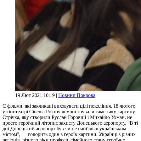
19 Лют 2021 10:19 |
Новини Покрова
Є фільми, які закликані виховувати цілі покоління. 18 лютого
у кінотеатрі Cinema Pokrov демонстрували саме таку картину.
Стрічка, яку створили Руслан Горовий і Михайло Ухман, не
просто героїчний літопис захисту Донецького аеропорту. “В ті
дні Донецький аеропорт був чи не найбільш українським
містом”, — говорить один з героїв картини. Українці з різних
регіонів, різного віку, професії, сімейного стану героїчно