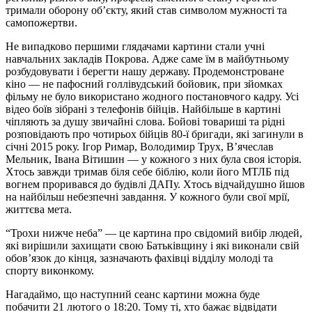
тримали оборону об’єкту, який став символом мужності та
самопожертви.
Не випадково першими глядачами картини стали учні
навчальних закладів Покрова. Адже саме їм в майбутньому
розбудовувати і берегти нашу державу. Продемонстроване
кіно — не пафосний голлівудський бойовик, при зйомках
фільму не було використано жодного постановчого кадру. Усі
відео боїв зібрані з телефонів бійців. Найбільше в картині
чіпляють за душу звичайні слова. Бойові товариші та рідні
розповідають про чотирьох бійців 80-ї бригади, які загинули в
січні 2015 року. Ігор Римар, Володимир Трух, В’ячеслав
Мельник, Івана Вітишин — у кожного з них була своя історія.
Хтось завжди тримав біля себе біблію, коли його МТЛБ під
вогнем проривався до будівлі ДАПу. Хтось відчайдушно йшов
на найбільш небезпечні завдання. У кожного були свої мрії,
життєва мета.
“Трохи нижче неба” — це картина про свідомий вибір людей,
які вирішили захищати свою Батьківщину і які виконали свій
обов’язок до кінця, зазначають фахівці відділу молоді та
спорту виконкому.
Нагадаймо, що наступний сеанс картини можна буде
побачити 21 лютого о 18:20. Тому ті, хто бажає відвідати