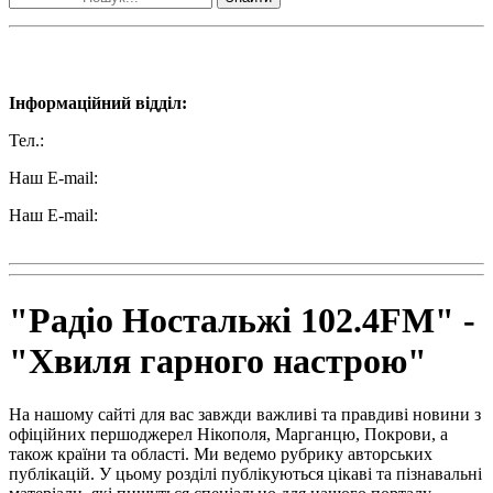
Наші контакти:
Інформаційний відділ:
Тел.:
+38 (050) 233-69-11
Наш E-mail:
ttradio@ukr.net
Наш E-mail:
radio102.4fm@gmail.com
"Радіо Ностальжі 102.4FM" -
"Хвиля гарного настрою"
На нашому сайті для вас завжди важливі та правдиві новини з
офіційних першоджерел Нікополя, Марганцю, Покрови, а
також країни та області. Ми ведемо рубрику авторських
публікацій. У цьому розділі публікуються цікаві та пізнавальні