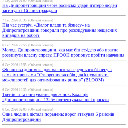
7 Сер 2026 02:05
(Обласні новини)
На Дніпропетровщині через російські удари п'ятеро людей
загинули і 16 - постраждали
7 Сер 2026 00:35
(Обласні новини)
Під час зустрічі «Діалог влади та бізнесу» на
Дніпропетровщині говорили про розслідування нещасних
випадків на роботі
6 Сер 2026 22:55
(Обласні новини)
Молоді Дніпропетровщини, яка має бізнес-ідею або прагне
розвинути власну справу, ПРООН пропонує пройти навчання
6 Сер 2026 17:55
(Обласні новини)
Фінансова допомога для малого та середнього бізнесу в
рамках програми “Створення засобів для існування та
можливостей для оптимізованих ринків” (BLOOM)
6 Сер 2026 16:35
(Обласні новини)
Тренінги та опитування для жінок: Коаліція
«Дніпропетровщина 1325» презентувала нові проєкти
6 Сер 2026 02:05
(Обласні новини)
Одна людина дістала поранень: ворог атакував 5 районів
Дніпропетровщини