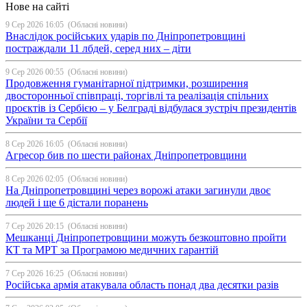
Нове на сайті
9 Сер 2026 16:05
(Обласні новини)
Внаслідок російських ударів по Дніпропетровщині
постраждали 11 лбдей, серед них – діти
9 Сер 2026 00:55
(Обласні новини)
Продовження гуманітарної підтримки, розширення
двосторонньої співпраці, торгівлі та реалізація спільних
проєктів із Сербією – у Белграді відбулася зустріч президентів
України та Сербії
8 Сер 2026 16:05
(Обласні новини)
Агресор бив по шести районах Дніпропетровщини
8 Сер 2026 02:05
(Обласні новини)
На Дніпропетровщині через ворожі атаки загинули двоє
людей і ще 6 дістали поранень
7 Сер 2026 20:15
(Обласні новини)
Мешканці Дніпропетровщини можуть безкоштовно пройти
КТ та МРТ за Програмою медичних гарантій
7 Сер 2026 16:25
(Обласні новини)
Російська армія атакувала область понад два десятки разів