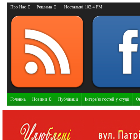
Про Нас
Реклама
Ностальжі 102.4 FM
Головна
Новини
Публікації
Інтерв'ю гостей у студії
О