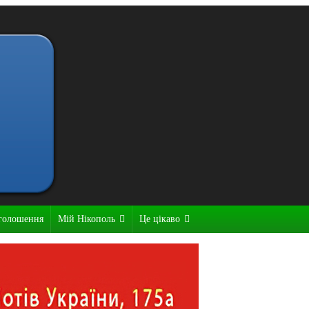
голошення
Мій Нікополь
Це цікаво