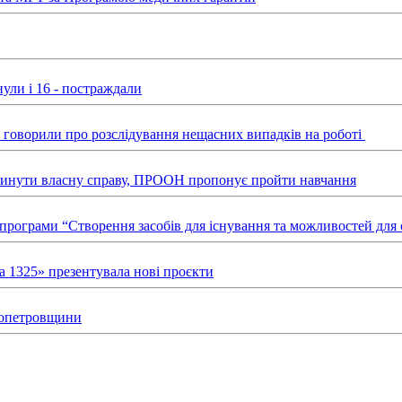
ули і 16 - постраждали
ні говорили про розслідування нещасних випадків на роботі
звинути власну справу, ПРООН пропонує пройти навчання
х програми “Створення засобів для існування та можливостей д
а 1325» презентувала нові проєкти
пропетровщини