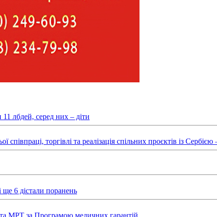
11 лбдей, серед них – діти
півпраці, торгівлі та реалізація спільних проєктів із Сербією – 
 ще 6 дістали поранень
та МРТ за Програмою медичних гарантій