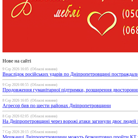
Нове на сайті
9 Сер 2026 16:05
(Обласні новини)
Внаслідок російських ударів по Дніпропетровщині постраждали 
9 Сер 2026 00:55
(Обласні новини)
Продовження гуманітарної підтримки, розширення двосторонньої с
8 Сер 2026 16:05
(Обласні новини)
Агресор бив по шести районах Дніпропетровщини
8 Сер 2026 02:05
(Обласні новини)
На Дніпропетровщині через ворожі атаки загинули двоє людей і
7 Сер 2026 20:15
(Обласні новини)
Мешканці Дніпропетровщини можуть безкоштовно пройти КТ 