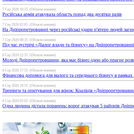
7 Сер 2026 16:25
(Обласні новини)
Російська армія атакувала область понад два десятки разів
7 Сер 2026 02:05
(Обласні новини)
На Дніпропетровщині через російські удари п'ятеро людей загин
7 Сер 2026 00:35
(Обласні новини)
Під час зустрічі «Діалог влади та бізнесу» на Дніпропетровщи
6 Сер 2026 22:55
(Обласні новини)
Молоді Дніпропетровщини, яка має бізнес-ідею або прагне ро
6 Сер 2026 17:55
(Обласні новини)
Фінансова допомога для малого та середнього бізнесу в рамка
6 Сер 2026 16:35
(Обласні новини)
Тренінги та опитування для жінок: Коаліція «Дніпропетровщин
6 Сер 2026 02:05
(Обласні новини)
Одна людина дістала поранень: ворог атакував 5 районів Дні