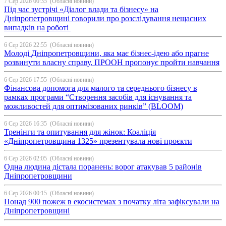
7 Сер 2026 00:35
(Обласні новини)
Під час зустрічі «Діалог влади та бізнесу» на
Дніпропетровщині говорили про розслідування нещасних
випадків на роботі
6 Сер 2026 22:55
(Обласні новини)
Молоді Дніпропетровщини, яка має бізнес-ідею або прагне
розвинути власну справу, ПРООН пропонує пройти навчання
6 Сер 2026 17:55
(Обласні новини)
Фінансова допомога для малого та середнього бізнесу в
рамках програми “Створення засобів для існування та
можливостей для оптимізованих ринків” (BLOOM)
6 Сер 2026 16:35
(Обласні новини)
Тренінги та опитування для жінок: Коаліція
«Дніпропетровщина 1325» презентувала нові проєкти
6 Сер 2026 02:05
(Обласні новини)
Одна людина дістала поранень: ворог атакував 5 районів
Дніпропетровщини
6 Сер 2026 00:15
(Обласні новини)
Понад 900 пожеж в екосистемах з початку літа зафіксували на
Дніпропетровщині