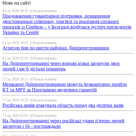
Нове на сайті
9 Сер 2026 00:55
(Обласні новини)
Продовження гуманітарної підтримки, розширення
двосторонньої співпраці, торгівлі та реалізація спільних
проєктів із Сербією – у Белграді відбулася зустріч президентів
України та Сербії
8 Сер 2026 16:05
(Обласні новини)
Агресор бив по шести районах Дніпропетровщини
8 Сер 2026 02:05
(Обласні новини)
На Дніпропетровщині через ворожі атаки загинули двоє
людей і ще 6 дістали поранень
7 Сер 2026 20:15
(Обласні новини)
Мешканці Дніпропетровщини можуть безкоштовно пройти
КТ та МРТ за Програмою медичних гарантій
7 Сер 2026 16:25
(Обласні новини)
Російська армія атакувала область понад два десятки разів
7 Сер 2026 02:05
(Обласні новини)
На Дніпропетровщині через російські удари п'ятеро людей
загинули і 16 - постраждали