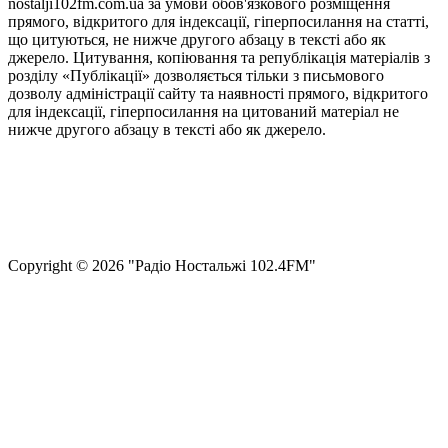
nostalji102fm.com.ua за умови обов'язкового розміщення
прямого, відкритого для індексації, гіперпосилання на статті,
що цитуються, не нижче другого абзацу в тексті або як
джерело. Цитування, копіювання та републікація матеріалів з
розділу «Публікації» дозволяється тільки з письмового
дозволу адміністрації сайту та наявності прямого, відкритого
для індексації, гіперпосилання на цитований матеріал не
нижче другого абзацу в тексті або як джерело.
Правила користування сайтом та використання матеріалів
Політика конфіденційності та захисту персональних даних
Структура власності
Сopyright © 2026 "Радіо Ностальжі 102.4FM"