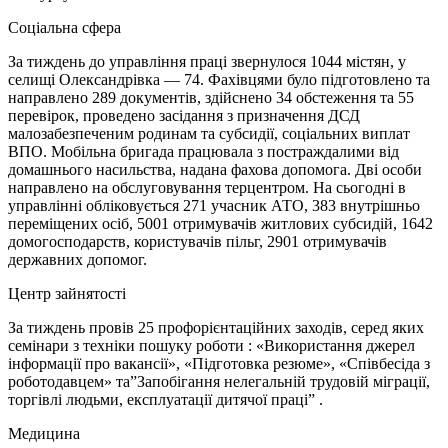
Соціальна сфера
За тиждень до управління праці звернулося 1044 містян, у
селищі Олександрівка — 74. Фахівцями було підготовлено та
направлено 289 документів, здійснено 34 обстеження та 55
перевірок, проведено засідання з призначення ДСД
малозабезпеченим родинам та субсидії, соціальних виплат
ВПО. Мобільна бригада працювала з постраждалими від
домашнього насильства, надана фахова допомога. Дві особи
направлено на обслуговування терцентром. На сьогодні в
управлінні обліковується 271 учасник АТО, 383 внутрішньо
переміщених осіб, 5001 отримувачів житлових субсидій, 1642
домогосподарств, користувачів пільг, 2901 отримувачів
державних допомог.
Центр зайнятості
За тиждень провів 25 профорієнтаційних заходів, серед яких
семінари з техніки пошуку роботи : «Використання джерел
інформації про вакансії», «Підготовка резюме», «Співбесіда з
роботодавцем» та”Запобігання нелегальній трудовій міграції,
торгівлі людьми, експлуатації дитячої праці” .
Медицина