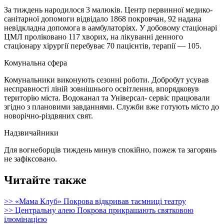
За тиждень народилося 3 малюків. Центр первинної медико-
санітарної допомоги відвідало 1868 покровчан, 92 надана
невідкладна допомога в аамбулаторіях. У добовому стаціонарі
ЦМЛ проліковано 117 хворих, на лікуванні денного
стаціонару хірургії перебуває 70 пацієнтів, терапії — 105.
Комунальна сфера
Комунальники виконують сезонні роботи. Добробут усував
несправності ліній зовнішнього освітлення, впорядковув
територію міста. Водоканал та Універсал- сервіс працювали
згідно з плановими завданнями. Служби вже готують місто до
новорічно-різдвяних свят.
Надзвичайники
Для вогнеборців тиждень минув спокійно, пожеж та загорянь
не зафіксовано.
Читайте также
>> «Мама Клуб» Покрова відкривав таємниці театру
>> Центральну алею Покрова прикрашають святковою
ілюмінацією