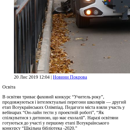
20 Лис 2019 12:04 |
Новини Покрова
Освіта
В освітян триває фаховий конкурс “Учитель року”,
продовжуються і інтелектуальні перегони школярів — другий
етап Всеукраїнських Олімпіад. Педагоги міста взяли участь у
вебінарах “Он-лайн тести у проектній роботі”, “Як
спілкуватися з дитиною, що має ехолалії”. Наразі освітяни
готуються до участі у першому етапі Всеукраїнського
конкурсу “Шкільна бібліотека -2020.”