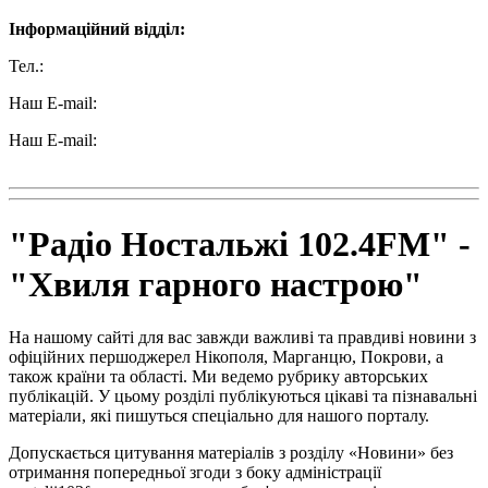
Інформаційний відділ:
Тел.:
+38 (050) 233-69-11
Наш E-mail:
ttradio@ukr.net
Наш E-mail:
radio102.4fm@gmail.com
"Радіо Ностальжі 102.4FM" -
"Хвиля гарного настрою"
На нашому сайті для вас завжди важливі та правдиві новини з
офіційних першоджерел Нікополя, Марганцю, Покрови, а
також країни та області. Ми ведемо рубрику авторських
публікацій. У цьому розділі публікуються цікаві та пізнавальні
матеріали, які пишуться спеціально для нашого порталу.
Допускається цитування матеріалів з розділу «Новини» без
отримання попередньої згоди з боку адміністрації