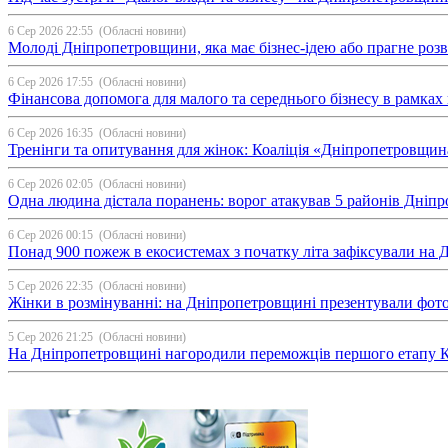
6 Сер 2026 22:55
(Обласні новини)
Молоді Дніпропетровщини, яка має бізнес-ідею або прагне ро
6 Сер 2026 17:55
(Обласні новини)
Фінансова допомога для малого та середнього бізнесу в рамка
6 Сер 2026 16:35
(Обласні новини)
Тренінги та опитування для жінок: Коаліція «Дніпропетровщин
6 Сер 2026 02:05
(Обласні новини)
Одна людина дістала поранень: ворог атакував 5 районів Дні
6 Сер 2026 00:15
(Обласні новини)
Понад 900 пожеж в екосистемах з початку літа зафіксували на
5 Сер 2026 22:35
(Обласні новини)
Жінки в розмінуванні: на Дніпропетровщині презентували фо
5 Сер 2026 21:25
(Обласні новини)
На Дніпропетровщині нагородили переможців першого етапу Ку