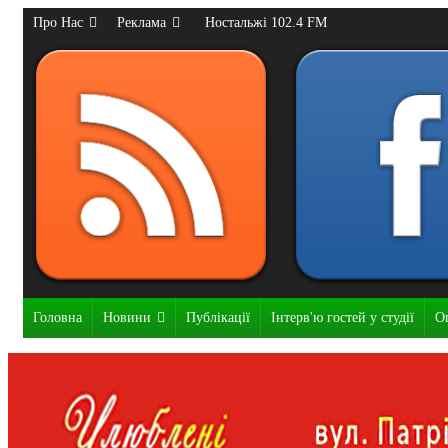
Про Нас
Реклама
Ностальжі 102.4 FM
Головна
Новини
Публікації
Інтерв'ю гостей у студії
О