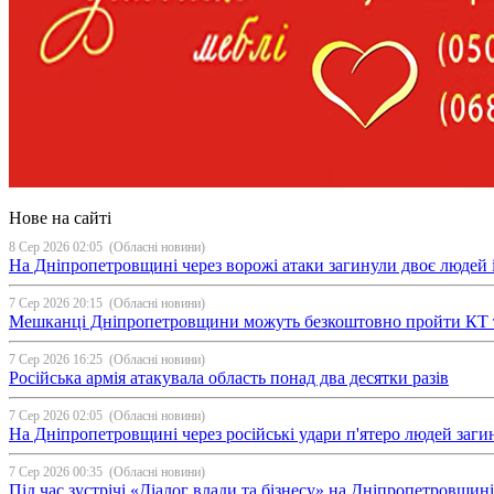
Нове на сайті
8 Сер 2026 02:05
(Обласні новини)
На Дніпропетровщині через ворожі атаки загинули двоє людей і
7 Сер 2026 20:15
(Обласні новини)
Мешканці Дніпропетровщини можуть безкоштовно пройти КТ 
7 Сер 2026 16:25
(Обласні новини)
Російська армія атакувала область понад два десятки разів
7 Сер 2026 02:05
(Обласні новини)
На Дніпропетровщині через російські удари п'ятеро людей загин
7 Сер 2026 00:35
(Обласні новини)
Під час зустрічі «Діалог влади та бізнесу» на Дніпропетровщи