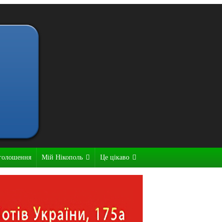
голошення
Мій Нікополь
Це цікаво