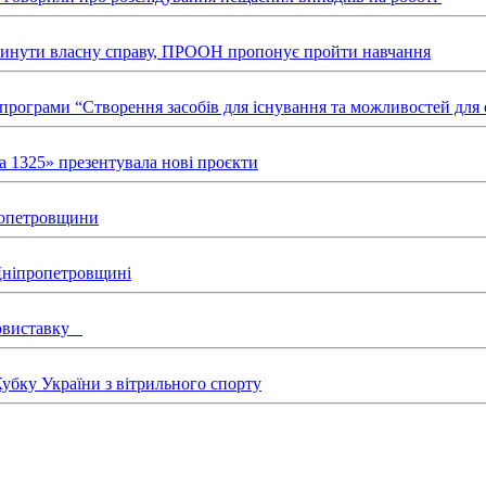
звинути власну справу, ПРООН пропонує пройти навчання
х програми “Створення засобів для існування та можливостей д
а 1325» презентувала нові проєкти
пропетровщини
 Дніпропетровщині
товиставку
бку України з вітрильного спорту