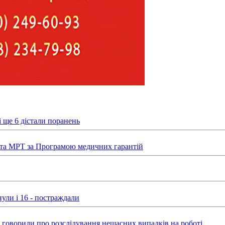
 ще 6 дістали поранень
та МРТ за Програмою медичних гарантій
ули і 16 - постраждали
ні говорили про розслідування нещасних випадків на роботі