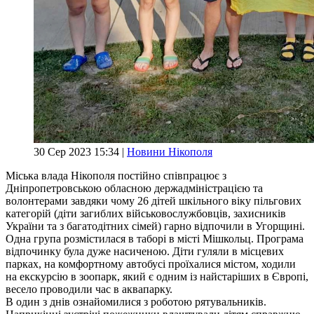
30 Сер 2023 15:34 |
Новини Нікополя
Міська влада Нікополя постійно співпрацює з
Дніпропетровською обласною держадміністрацією та
волонтерами завдяки чому 26 дітей шкільного віку пільгових
категорій (діти загиблих військовослужбовців, захисників
України та з багатодітних сімей) гарно відпочили в Угорщині.
Одна група розмістилася в таборі в місті Мішкольц. Програма
відпочинку була дуже насиченою. Діти гуляли в місцевих
парках, на комфортному автобусі проїхалися містом, ходили
на екскурсію в зоопарк, який є одним із найстаріших в Європі,
весело проводили час в аквапарку.
В один з днів ознайомилися з роботою рятувальників.