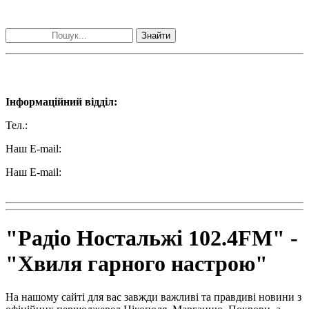
Пошук матеріалів за словами
Знайти
Наші контакти:
Інформаційний відділ:
Тел.:
+38 (050) 233-69-11
Наш E-mail:
ttradio@ukr.net
Наш E-mail:
radio102.4fm@gmail.com
"Радіо Ностальжі 102.4FM" -
"Хвиля гарного настрою"
На нашому сайті для вас завжди важливі та правдиві новини з