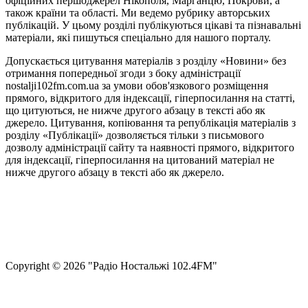
офіційних першоджерел Нікополя, Марганцю, Покрови, а
також країни та області. Ми ведемо рубрику авторських
публікацій. У цьому розділі публікуються цікаві та пізнавальні
матеріали, які пишуться спеціально для нашого порталу.
Допускається цитування матеріалів з розділу «Новини» без
отримання попередньої згоди з боку адміністрації
nostalji102fm.com.ua за умови обов'язкового розміщення
прямого, відкритого для індексації, гіперпосилання на статті,
що цитуються, не нижче другого абзацу в тексті або як
джерело. Цитування, копіювання та републікація матеріалів з
розділу «Публікації» дозволяється тільки з письмового
дозволу адміністрації сайту та наявності прямого, відкритого
для індексації, гіперпосилання на цитований матеріал не
нижче другого абзацу в тексті або як джерело.
Правила користування сайтом та використання матеріалів
Політика конфіденційності та захисту персональних даних
Структура власності
Сopyright © 2026 "Радіо Ностальжі 102.4FM"