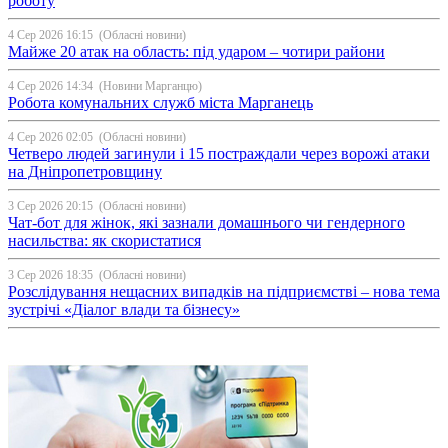
роботу
4 Сер 2026 16:15
(Обласні новини)
Майже 20 атак на область: під ударом – чотири райони
4 Сер 2026 14:34
(Новини Марганцю)
Робота комунальних служб міста Марганець
4 Сер 2026 02:05
(Обласні новини)
Четверо людей загинули і 15 постраждали через ворожі атаки
на Дніпропетровщину
3 Сер 2026 20:15
(Обласні новини)
Чат-бот для жінок, які зазнали домашнього чи гендерного
насильства: як скористатися
3 Сер 2026 18:35
(Обласні новини)
Розслідування нещасних випадків на підприємстві – нова тема
зустрічі «Діалог влади та бізнесу»