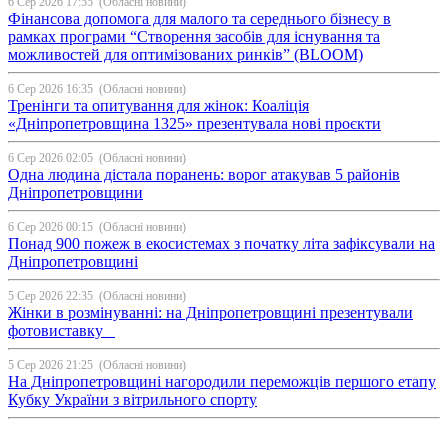
6 Сер 2026 17:55
(Обласні новини)
Фінансова допомога для малого та середнього бізнесу в
рамках програми “Створення засобів для існування та
можливостей для оптимізованих ринків” (BLOOM)
6 Сер 2026 16:35
(Обласні новини)
Тренінги та опитування для жінок: Коаліція
«Дніпропетровщина 1325» презентувала нові проєкти
6 Сер 2026 02:05
(Обласні новини)
Одна людина дістала поранень: ворог атакував 5 районів
Дніпропетровщини
6 Сер 2026 00:15
(Обласні новини)
Понад 900 пожеж в екосистемах з початку літа зафіксували на
Дніпропетровщині
5 Сер 2026 22:35
(Обласні новини)
Жінки в розмінуванні: на Дніпропетровщині презентували
фотовиставку
5 Сер 2026 21:25
(Обласні новини)
На Дніпропетровщині нагородили переможців першого етапу
Кубку України з вітрильного спорту