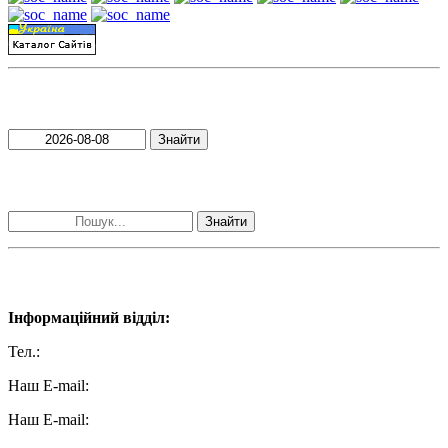
Пошук матеріалів за датою
Знайти
Пошук матеріалів за словами
Знайти
Наші контакти:
Інформаційний відділ:
Тел.:
+38 (050) 233-69-11
Наш E-mail:
ttradio@ukr.net
Наш E-mail:
radio102.4fm@gmail.com