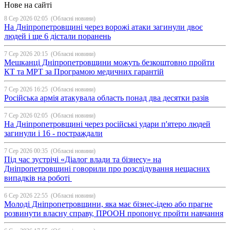
Нове на сайті
8 Сер 2026 02:05
(Обласні новини)
На Дніпропетровщині через ворожі атаки загинули двоє
людей і ще 6 дістали поранень
7 Сер 2026 20:15
(Обласні новини)
Мешканці Дніпропетровщини можуть безкоштовно пройти
КТ та МРТ за Програмою медичних гарантій
7 Сер 2026 16:25
(Обласні новини)
Російська армія атакувала область понад два десятки разів
7 Сер 2026 02:05
(Обласні новини)
На Дніпропетровщині через російські удари п'ятеро людей
загинули і 16 - постраждали
7 Сер 2026 00:35
(Обласні новини)
Під час зустрічі «Діалог влади та бізнесу» на
Дніпропетровщині говорили про розслідування нещасних
випадків на роботі
6 Сер 2026 22:55
(Обласні новини)
Молоді Дніпропетровщини, яка має бізнес-ідею або прагне
розвинути власну справу, ПРООН пропонує пройти навчання