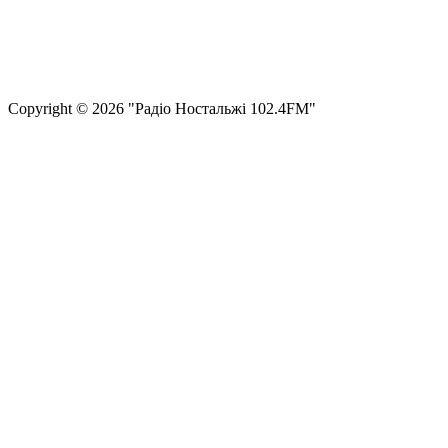
Правила користування сайтом та використання матеріалів
Політика конфіденційності та захисту персональних даних
Структура власності
Сopyright © 2026 "Радіо Ностальжі 102.4FM"