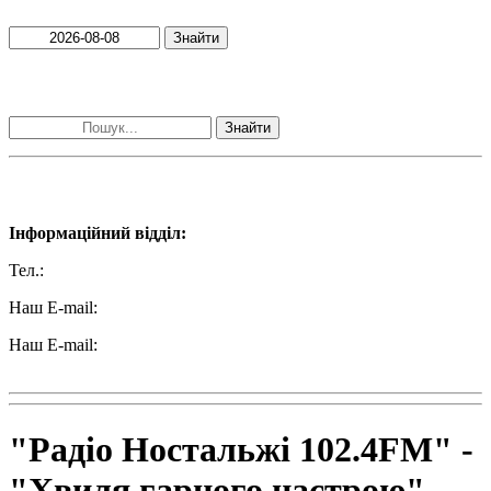
Знайти
Пошук матеріалів за словами
Знайти
Наші контакти:
Інформаційний відділ:
Тел.:
+38 (050) 233-69-11
Наш E-mail:
ttradio@ukr.net
Наш E-mail:
radio102.4fm@gmail.com
"Радіо Ностальжі 102.4FM" -
"Хвиля гарного настрою"