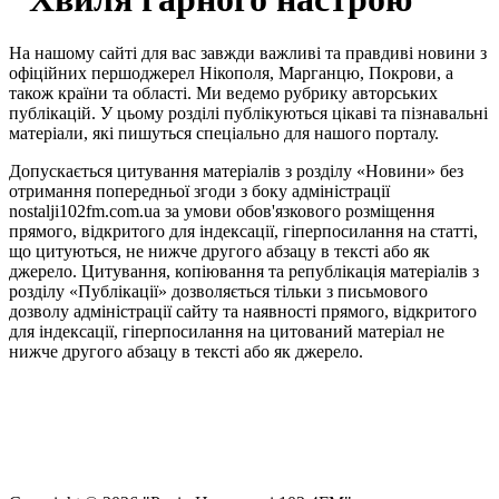
На нашому сайті для вас завжди важливі та правдиві новини з
офіційних першоджерел Нікополя, Марганцю, Покрови, а
також країни та області. Ми ведемо рубрику авторських
публікацій. У цьому розділі публікуються цікаві та пізнавальні
матеріали, які пишуться спеціально для нашого порталу.
Допускається цитування матеріалів з розділу «Новини» без
отримання попередньої згоди з боку адміністрації
nostalji102fm.com.ua за умови обов'язкового розміщення
прямого, відкритого для індексації, гіперпосилання на статті,
що цитуються, не нижче другого абзацу в тексті або як
джерело. Цитування, копіювання та републікація матеріалів з
розділу «Публікації» дозволяється тільки з письмового
дозволу адміністрації сайту та наявності прямого, відкритого
для індексації, гіперпосилання на цитований матеріал не
нижче другого абзацу в тексті або як джерело.
Правила користування сайтом та використання матеріалів
Політика конфіденційності та захисту персональних даних
Структура власності