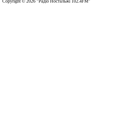
Сopyright © 2026 "Радіо Ностальжі 102.4FM"