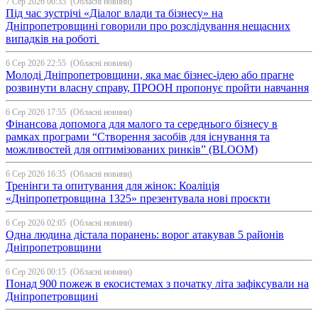
7 Сер 2026 00:35
(Обласні новини)
Під час зустрічі «Діалог влади та бізнесу» на
Дніпропетровщині говорили про розслідування нещасних
випадків на роботі
6 Сер 2026 22:55
(Обласні новини)
Молоді Дніпропетровщини, яка має бізнес-ідею або прагне
розвинути власну справу, ПРООН пропонує пройти навчання
6 Сер 2026 17:55
(Обласні новини)
Фінансова допомога для малого та середнього бізнесу в
рамках програми “Створення засобів для існування та
можливостей для оптимізованих ринків” (BLOOM)
6 Сер 2026 16:35
(Обласні новини)
Тренінги та опитування для жінок: Коаліція
«Дніпропетровщина 1325» презентувала нові проєкти
6 Сер 2026 02:05
(Обласні новини)
Одна людина дістала поранень: ворог атакував 5 районів
Дніпропетровщини
6 Сер 2026 00:15
(Обласні новини)
Понад 900 пожеж в екосистемах з початку літа зафіксували на
Дніпропетровщині