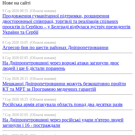
Нове на сайті
9 Сер 2026 00:55
(Обласні новини)
Продовження гуманітарної підтримки, розширення
двосторонньої співпраці, торгівлі та реалізація спільних
проєктів із Сербією – у Белграді відбулася зустріч президентів
України та Сербії
8 Сер 2026 16:05
(Обласні новини)
Агресор бив по шести районах Дніпропетровщини
8 Сер 2026 02:05
(Обласні новини)
На Дніпропетровщині через ворожі атаки загинули двоє
людей і ще 6 дістали поранень
7 Сер 2026 20:15
(Обласні новини)
Мешканці Дніпропетровщини можуть безкоштовно пройти
КТ та МРТ за Програмою медичних гарантій
7 Сер 2026 16:25
(Обласні новини)
Російська армія атакувала область понад два десятки разів
7 Сер 2026 02:05
(Обласні новини)
На Дніпропетровщині через російські удари п'ятеро людей
загинули і 16 - постраждали