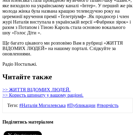
Могилевська стала провідною музичного талант-шоу «Шанс»,
яке виходило на українському каналі «Інтер». У перший же рік
молода жінка була названа кращою телеведучою року на
церемонії вручення премії «Телетріумф» .Як продюсер і член
журі Наталія виступала в українській версії «Фабрики зірок» і
разом з Потапом і Тіною Кароль стала основою вокального
шоу «Голос Діти ».
Ще багато цікавого ми розповімо Вам в рубриці «ЖИТТЯ
ВІДОМИХ ЛЮДЕЙ» на нашому порталі. Слідкуйте за
оновленнями.
Радіо Ностальжі.
Читайте также
>> ЖИТТЯ ВІДОМИХ ЛЮДЕЙ.
>> Користь шпинату у вашому раціоні.
Теги:
#Наталія Могилевська
#Публикации
#творчість
Поділитись матеріалом