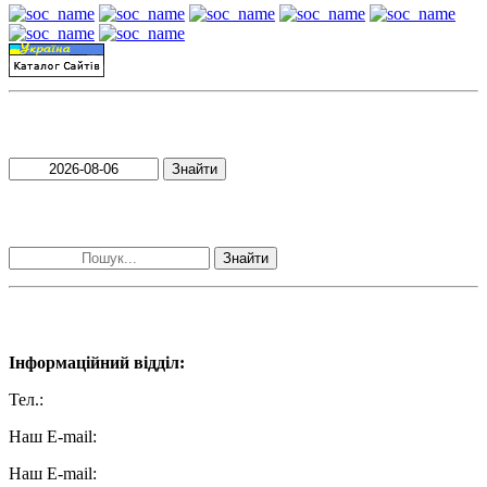
Пошук матеріалів за датою
Знайти
Пошук матеріалів за словами
Знайти
Наші контакти:
Інформаційний відділ:
Тел.:
+38 (050) 233-69-11
Наш E-mail:
ttradio@ukr.net
Наш E-mail: