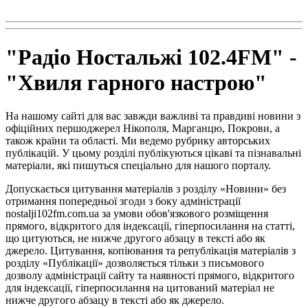
radio102.4fm@gmail.com
"Радіо Ностальжі 102.4FM" -
"Хвиля гарного настрою"
На нашому сайті для вас завжди важливі та правдиві новини з
офіційних першоджерел Нікополя, Марганцю, Покрови, а
також країни та області. Ми ведемо рубрику авторських
публікацій. У цьому розділі публікуються цікаві та пізнавальні
матеріали, які пишуться спеціально для нашого порталу.
Допускається цитування матеріалів з розділу «Новини» без
отримання попередньої згоди з боку адміністрації
nostalji102fm.com.ua за умови обов'язкового розміщення
прямого, відкритого для індексації, гіперпосилання на статті,
що цитуються, не нижче другого абзацу в тексті або як
джерело. Цитування, копіювання та републікація матеріалів з
розділу «Публікації» дозволяється тільки з письмового
дозволу адміністрації сайту та наявності прямого, відкритого
для індексації, гіперпосилання на цитований матеріал не
нижче другого абзацу в тексті або як джерело.