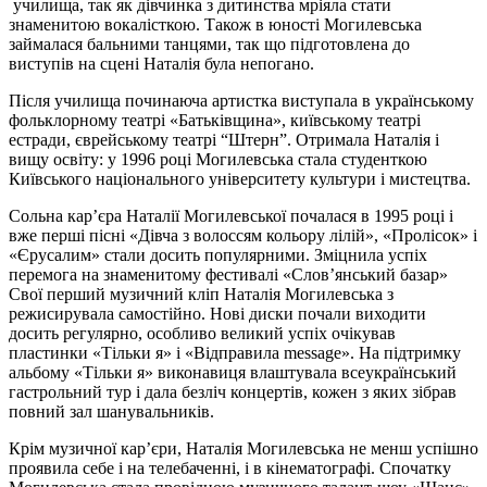
училища, так як дівчинка з дитинства мріяла стати
знаменитою вокалісткою. Також в юності Могилевська
займалася бальними танцями, так що підготовлена до
виступів на сцені Наталія була непогано.
Після училища починаюча артистка виступала в українському
фольклорному театрі «Батьківщина», київському театрі
естради, єврейському театрі “Штерн”. Отримала Наталія і
вищу освіту: у 1996 році Могилевська стала студенткою
Київського національного університету культури і мистецтва.
Сольна кар’єра Наталії Могилевської почалася в 1995 році і
вже перші пісні «Дівча з волоссям кольору лілій», «Пролісок» і
«Єрусалим» стали досить популярними. Зміцнила успіх
перемога на знаменитому фестивалі «Слов’янський базар»
Свої перший музичний кліп Наталія Могилевська з
режисирувала самостійно. Нові диски почали виходити
досить регулярно, особливо великий успіх очікував
пластинки «Тільки я» і «Відправила message». На підтримку
альбому «Тільки я» виконавиця влаштувала всеукраїнський
гастрольний тур і дала безліч концертів, кожен з яких зібрав
повний зал шанувальників.
Крім музичної кар’єри, Наталія Могилевська не менш успішно
проявила себе і на телебаченні, і в кінематографі. Спочатку