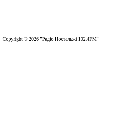
Правила користування сайтом та використання матеріалів
Політика конфіденційності та захисту персональних даних
Структура власності
Сopyright © 2026 "Радіо Ностальжі 102.4FM"