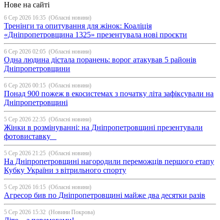
Нове на сайті
6 Сер 2026 16:35
(Обласні новини)
Тренінги та опитування для жінок: Коаліція
«Дніпропетровщина 1325» презентувала нові проєкти
6 Сер 2026 02:05
(Обласні новини)
Одна людина дістала поранень: ворог атакував 5 районів
Дніпропетровщини
6 Сер 2026 00:15
(Обласні новини)
Понад 900 пожеж в екосистемах з початку літа зафіксували на
Дніпропетровщині
5 Сер 2026 22:35
(Обласні новини)
Жінки в розмінуванні: на Дніпропетровщині презентували
фотовиставку
5 Сер 2026 21:25
(Обласні новини)
На Дніпропетровщині нагородили переможців першого етапу
Кубку України з вітрильного спорту
5 Сер 2026 16:15
(Обласні новини)
Агресор бив по Дніпропетровщині майже два десятки разів
5 Сер 2026 15:32
(Новини Покрова)