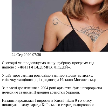
24 Сер 2020 07:30
Сьогодні ми продовжуємо нашу рубрику программ під
назвою : «ЖИТТЯ ВІДОМИХ ЛЮДЕЙ».
У цій програмі ми розповімо вам про відому артистку,
співачку, танцівницю, і продюсера Наталю Могилевську.
За власні досягнення в 2004 році артистка була нагороджена
почесним званням Народної артистки України.
Наташа народилася і виросла в Києві. після 9-го класу
покинула школу заради Київського естрадно-циркового