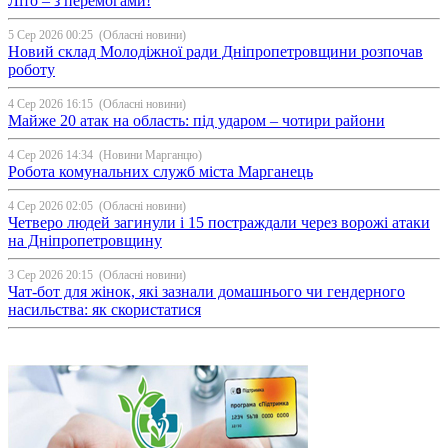
Літо – з перемогами!
5 Сер 2026 00:25
(Обласні новини)
Новий склад Молодіжної ради Дніпропетровщини розпочав
роботу
4 Сер 2026 16:15
(Обласні новини)
Майже 20 атак на область: під ударом – чотири райони
4 Сер 2026 14:34
(Новини Марганцю)
Робота комунальних служб міста Марганець
4 Сер 2026 02:05
(Обласні новини)
Четверо людей загинули і 15 постраждали через ворожі атаки
на Дніпропетровщину
3 Сер 2026 20:15
(Обласні новини)
Чат-бот для жінок, які зазнали домашнього чи гендерного
насильства: як скористатися