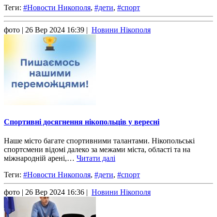
Теги:
#Новости Никополя
,
#дети
,
#спорт
фото
| 26 Вер 2024 16:39 |
Новини Нікополя
Спортивні досягнення нікопольців у вересні
Наше місто багате спортивними талантами. Нікопольські
спортсмени відомі далеко за межами міста, області та на
міжнародній арені,…
Читати далі
Теги:
#Новости Никополя
,
#дети
,
#спорт
фото
| 26 Вер 2024 16:36 |
Новини Нікополя