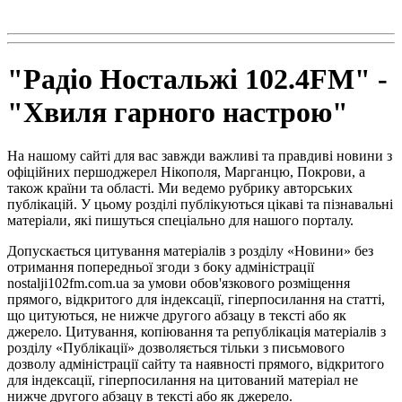
radio102.4fm@gmail.com
"Радіо Ностальжі 102.4FM" -
"Хвиля гарного настрою"
На нашому сайті для вас завжди важливі та правдиві новини з
офіційних першоджерел Нікополя, Марганцю, Покрови, а
також країни та області. Ми ведемо рубрику авторських
публікацій. У цьому розділі публікуються цікаві та пізнавальні
матеріали, які пишуться спеціально для нашого порталу.
Допускається цитування матеріалів з розділу «Новини» без
отримання попередньої згоди з боку адміністрації
nostalji102fm.com.ua за умови обов'язкового розміщення
прямого, відкритого для індексації, гіперпосилання на статті,
що цитуються, не нижче другого абзацу в тексті або як
джерело. Цитування, копіювання та републікація матеріалів з
розділу «Публікації» дозволяється тільки з письмового
дозволу адміністрації сайту та наявності прямого, відкритого
для індексації, гіперпосилання на цитований матеріал не
нижче другого абзацу в тексті або як джерело.