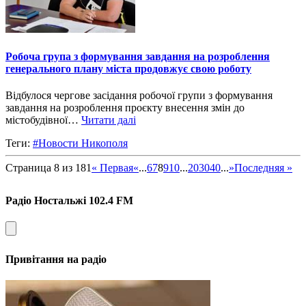
Робоча група з формування завдання на розроблення
генерального плану міста продовжує свою роботу
Відбулося чергове засідання робочої групи з формування
завдання на розроблення проєкту внесення змін до
містобудівної…
Читати далі
Теги:
#Новости Никополя
Страница 8 из 181
« Первая
«
...
6
7
8
9
10
...
20
30
40
...
»
Последняя »
Радіо Ностальжі 102.4 FM
Привітання на радіо