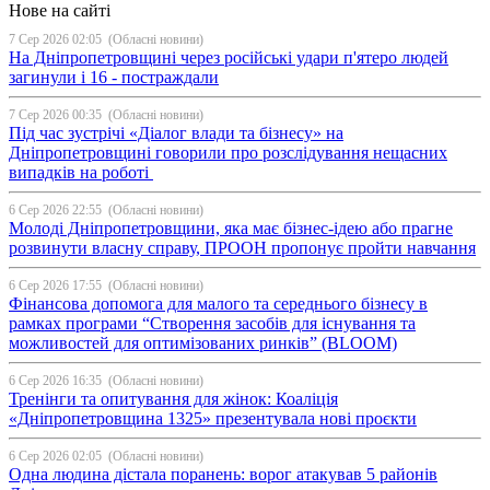
Нове на сайті
7 Сер 2026 02:05
(Обласні новини)
На Дніпропетровщині через російські удари п'ятеро людей
загинули і 16 - постраждали
7 Сер 2026 00:35
(Обласні новини)
Під час зустрічі «Діалог влади та бізнесу» на
Дніпропетровщині говорили про розслідування нещасних
випадків на роботі
6 Сер 2026 22:55
(Обласні новини)
Молоді Дніпропетровщини, яка має бізнес-ідею або прагне
розвинути власну справу, ПРООН пропонує пройти навчання
6 Сер 2026 17:55
(Обласні новини)
Фінансова допомога для малого та середнього бізнесу в
рамках програми “Створення засобів для існування та
можливостей для оптимізованих ринків” (BLOOM)
6 Сер 2026 16:35
(Обласні новини)
Тренінги та опитування для жінок: Коаліція
«Дніпропетровщина 1325» презентувала нові проєкти
6 Сер 2026 02:05
(Обласні новини)
Одна людина дістала поранень: ворог атакував 5 районів