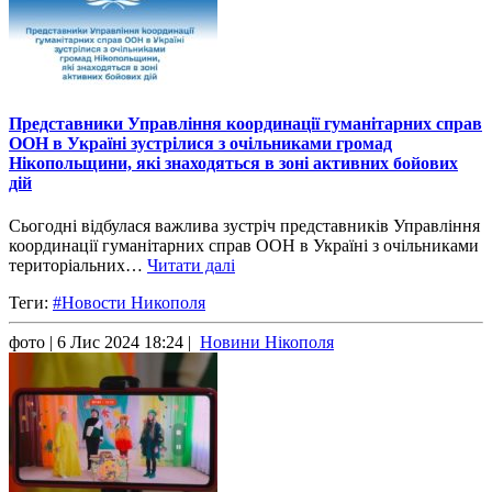
Представники Управління координації гуманітарних справ
ООН в Україні зустрілися з очільниками громад
Нікопольщини, які знаходяться в зоні активних бойових
дій
Сьогодні відбулася важлива зустріч представників Управління
координації гуманітарних справ ООН в Україні з очільниками
територіальних…
Читати далі
Теги:
#Новости Никополя
фото
| 6 Лис 2024 18:24 |
Новини Нікополя