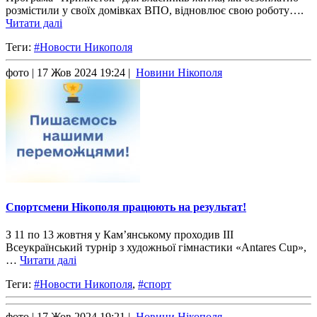
розмістили у своїх домівках ВПО, відновлює свою роботу….
Читати далі
Теги:
#Новости Никополя
фото
| 17 Жов 2024 19:24 |
Новини Нікополя
Спортсмени Нікополя працюють на результат!
З 11 по 13 жовтня у Кам’янському проходив ІІІ
Всеукраїнський турнір з художньої гімнастики «Antares Cup»,
…
Читати далі
Теги:
#Новости Никополя
,
#спорт
фото
| 17 Жов 2024 19:21 |
Новини Нікополя