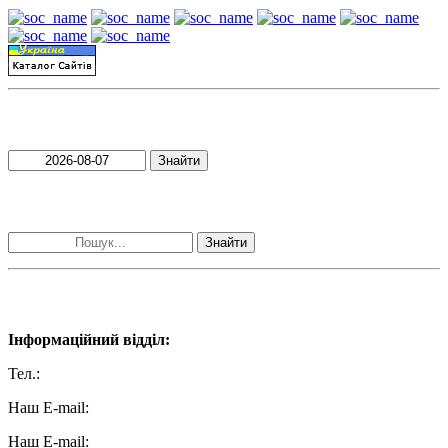
Пошук матеріалів за датою
Знайти
Пошук матеріалів за словами
Знайти
Наші контакти:
Інформаційний відділ:
Тел.:
+38 (050) 233-69-11
Наш E-mail:
ttradio@ukr.net
Наш E-mail: