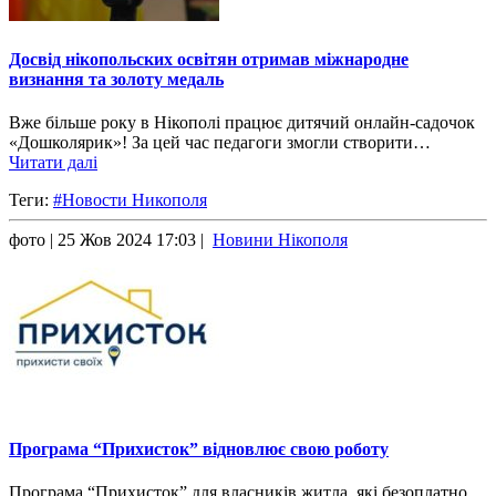
Досвід нікопольских освітян отримав міжнародне
визнання та золоту медаль
Вже більше року в Нікополі працює дитячий онлайн-садочок
«Дошколярик»! За цей час педагоги змогли створити…
Читати далі
Теги:
#Новости Никополя
фото
| 25 Жов 2024 17:03 |
Новини Нікополя
Програма “Прихисток” відновлює свою роботу
Програма “Прихисток” для власників житла, які безоплатно