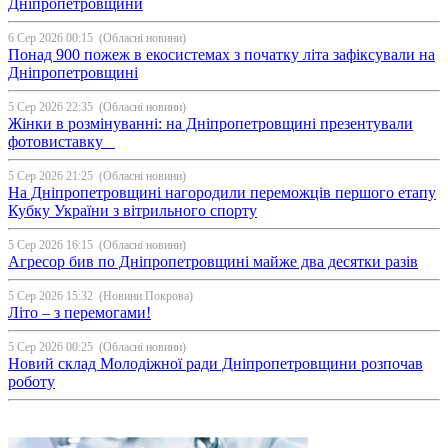
Дніпропетровщини
6 Сер 2026 00:15
(Обласні новини)
Понад 900 пожеж в екосистемах з початку літа зафіксували на
Дніпропетровщині
5 Сер 2026 22:35
(Обласні новини)
Жінки в розмінуванні: на Дніпропетровщині презентували
фотовиставку
5 Сер 2026 21:25
(Обласні новини)
На Дніпропетровщині нагородили переможців першого етапу
Кубку України з вітрильного спорту
5 Сер 2026 16:15
(Обласні новини)
Агресор бив по Дніпропетровщині майже два десятки разів
5 Сер 2026 15:32
(Новини Покрова)
Літо – з перемогами!
5 Сер 2026 00:25
(Обласні новини)
Новий склад Молодіжної ради Дніпропетровщини розпочав
роботу