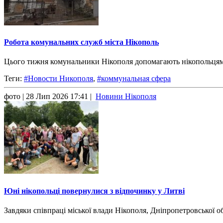
Робота комунальних служб міста Нікополь
Цього тижня комунальники Нікополя допомагають нікопольцям л
Теги:
#Новости Никополя
,
#коммунальная сфера
фото
| 28 Лип 2026 17:41 |
Новини Нікополя
Юні нікопольці повернулися з відпочинку у Литві
Завдяки співпраці міської влади Нікополя, Дніпропетровської 