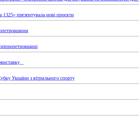
а 1325» презентувала нові проєкти
пропетровщини
 Дніпропетровщині
товиставку
бку України з вітрильного спорту