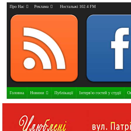
Про Нас
Реклама
Ностальжі 102.4 FM
Головна
Новини
Публікації
Інтерв'ю гостей у студії
О