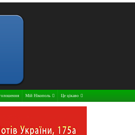
голошення
Мій Нікополь
Це цікаво