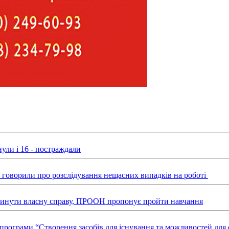
ули і 16 - постраждали
ні говорили про розслідування нещасних випадків на роботі
звинути власну справу, ПРООН пропонує пройти навчання
х програми “Створення засобів для існування та можливостей д