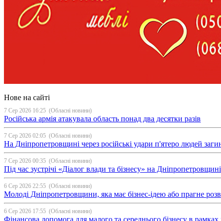
Нове на сайті
7 Сер 2026 16:25
(Обласні новини)
Російська армія атакувала область понад два десятки разів
7 Сер 2026 02:05
(Обласні новини)
На Дніпропетровщині через російські удари п'ятеро людей загин
7 Сер 2026 00:35
(Обласні новини)
Під час зустрічі «Діалог влади та бізнесу» на Дніпропетровщи
6 Сер 2026 22:55
(Обласні новини)
Молоді Дніпропетровщини, яка має бізнес-ідею або прагне ро
6 Сер 2026 17:55
(Обласні новини)
Фінансова допомога для малого та середнього бізнесу в рамка