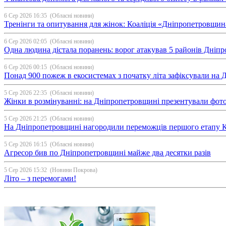
6 Сер 2026 16:35
(Обласні новини)
Тренінги та опитування для жінок: Коаліція «Дніпропетровщин
6 Сер 2026 02:05
(Обласні новини)
Одна людина дістала поранень: ворог атакував 5 районів Дні
6 Сер 2026 00:15
(Обласні новини)
Понад 900 пожеж в екосистемах з початку літа зафіксували на
5 Сер 2026 22:35
(Обласні новини)
Жінки в розмінуванні: на Дніпропетровщині презентували фо
5 Сер 2026 21:25
(Обласні новини)
На Дніпропетровщині нагородили переможців першого етапу Ку
5 Сер 2026 16:15
(Обласні новини)
Агресор бив по Дніпропетровщині майже два десятки разів
5 Сер 2026 15:32
(Новини Покрова)
Літо – з перемогами!