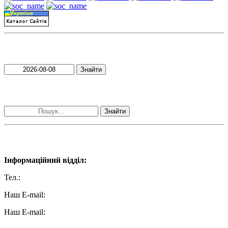
Пошук матеріалів за датою
Знайти
Пошук матеріалів за словами
Знайти
Наші контакти:
Інформаційний відділ:
Тел.:
+38 (050) 233-69-11
Наш E-mail:
ttradio@ukr.net
Наш E-mail:
radio102.4fm@gmail.com