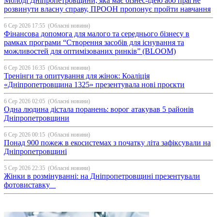
Молоді Дніпропетровщини, яка має бізнес-ідею або прагне
розвинути власну справу, ПРООН пропонує пройти навчання
6 Сер 2026 17:55
(Обласні новини)
Фінансова допомога для малого та середнього бізнесу в
рамках програми “Створення засобів для існування та
можливостей для оптимізованих ринків” (BLOOM)
6 Сер 2026 16:35
(Обласні новини)
Тренінги та опитування для жінок: Коаліція
«Дніпропетровщина 1325» презентувала нові проєкти
6 Сер 2026 02:05
(Обласні новини)
Одна людина дістала поранень: ворог атакував 5 районів
Дніпропетровщини
6 Сер 2026 00:15
(Обласні новини)
Понад 900 пожеж в екосистемах з початку літа зафіксували на
Дніпропетровщині
5 Сер 2026 22:35
(Обласні новини)
Жінки в розмінуванні: на Дніпропетровщині презентували
фотовиставку