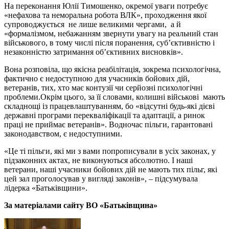
На переконання Юлії Тимошенко, окремої уваги потребує
«нефахова та неморальна робота ВЛК», проходження якої
супроводжується не лише великими чергами, а й
«формалізмом, небажанням звернути увагу на реальний стан
військового, в тому числі після поранення, суб’єктивністю і
незаконністю затримання об’єктивних висновків».
Вона розповіла, що якісна реабілітація, зокрема психологічна,
фактично є недоступною для учасників бойових дій,
ветеранів, тих, хто має контузії чи серйозні психологічні
проблеми.Окрім цього, за її словами, колишні військові мають
складнощі із працевлаштуванням, бо «відсутні будь-які дієві
державні програми перекваліфікації та адаптації, а ринок
праці не приймає ветеранів». Водночас пільги, гарантовані
законодавством, є недоступними.
«Це ті пільги, які ми з вами попрописували в усіх законах, у
підзаконних актах, не виконуються абсолютно. І наші
ветерани, наші учасники бойових дій не мають тих пільг, які
цей зал проголосував у вигляді законів», – підсумувала
лідерка «Батьківщини».
За матеріалами сайту ВО «Батьківщина»