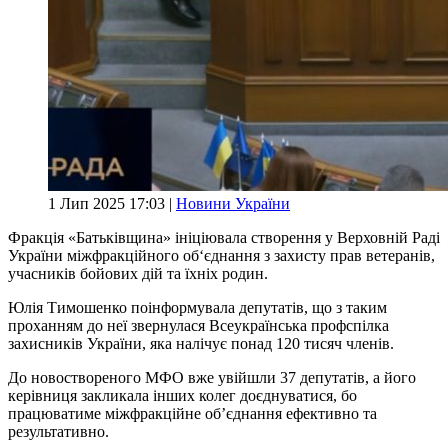
1 Лип 2025 17:03 |
Новини України
Фракція «Батьківщина» ініціювала створення у Верховній Раді
України міжфракційного об‘єднання з захисту прав ветеранів,
учасників бойових дій та їхніх родин.
Юлія Тимошенко поінформувала депутатів, що з таким
проханням до неї звернулася Всеукраїнська профспілка
захисників України, яка налічує понад 120 тисяч членів.
До новоствореного МФО вже увійшли 37 депутатів, а його
керівниця закликала інших колег доєднуватися, бо
працюватиме міжфракційне об’єднання ефективно та
результативно.