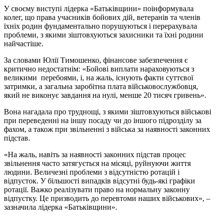
У своєму виступі лідерка «Батьківщини» поінформувала
колег, що права учасників бойових дій, ветеранів та членів
їхніх родин фундаментально порушуються і перерахувала
проблеми, з якими зіштовхуються захисники та їхні родини
найчастіше.
За словами Юлії Тимошенко, фінансове забезпечення є
критично недостатнім: «Бойові виплати нараховуються з
великими перебоями, і, на жаль, існують факти суттєвої
затримки, а загальна заробітна плата військовослужбовця,
який не виконує завдання на нулі, менше 20 тисяч гривень».
Вона нагадала про труднощі, з якими зіштовхуються військові
при переведенні на іншу посаду чи до іншого підрозділу за
фахом, а також при звільненні з війська за наявності законних
підстав.
«На жаль, навіть за наявності законних підстав процес
звільнення часто затягується на місяці, руйнуючи життя
людини. Величезні проблеми з відсутністю ротацій і
відпусток. У більшості випадків відсутні будь-які графіки
ротації. Важко реалізувати право на нормальну законну
відпустку. Це призводить до перевтоми наших військових», –
зазначила лідерка «Батьківщини».