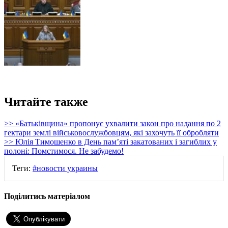
Читайте также
>> «Батьківщина» пропонує ухвалити закон про надання по 2
гектари землі військовослужбовцям, які захочуть її обробляти
>> Юлія Тимошенко в День памʼяті закатованих і загиблих у
полоні: Помстимося. Не забудемо!
Теги:
#новости украины
Поділитись матеріалом