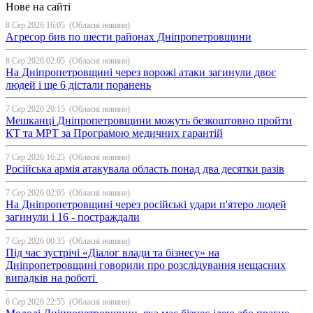
Нове на сайті
8 Сер 2026 16:05
(Обласні новини)
Агресор бив по шести районах Дніпропетровщини
8 Сер 2026 02:05
(Обласні новини)
На Дніпропетровщині через ворожі атаки загинули двоє
людей і ще 6 дістали поранень
7 Сер 2026 20:15
(Обласні новини)
Мешканці Дніпропетровщини можуть безкоштовно пройти
КТ та МРТ за Програмою медичних гарантій
7 Сер 2026 16:25
(Обласні новини)
Російська армія атакувала область понад два десятки разів
7 Сер 2026 02:05
(Обласні новини)
На Дніпропетровщині через російські удари п'ятеро людей
загинули і 16 - постраждали
7 Сер 2026 00:35
(Обласні новини)
Під час зустрічі «Діалог влади та бізнесу» на
Дніпропетровщині говорили про розслідування нещасних
випадків на роботі
6 Сер 2026 22:55
(Обласні новини)