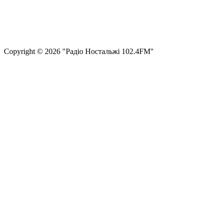
Правила користування сайтом та використання матеріалів
Політика конфіденційності та захисту персональних даних
Структура власності
Сopyright © 2026 "Радіо Ностальжі 102.4FM"