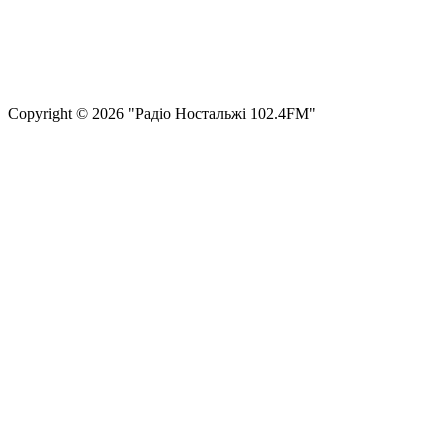
Правила користування сайтом та використання матеріалів
Політика конфіденційності та захисту персональних даних
Структура власності
Сopyright © 2026 "Радіо Ностальжі 102.4FM"