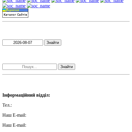
Пошук матеріалів за датою
Знайти
Пошук матеріалів за словами
Знайти
Наші контакти:
Інформаційний відділ:
Тел.:
+38 (050) 233-69-11
Наш E-mail:
ttradio@ukr.net
Наш E-mail:
radio102.4fm@gmail.com