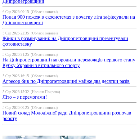
Дніпропетровщини
6 Сер 2026 00:15
(Обласні новини)
Понад 900 пожеж в екосистемах з початку літа зафіксували на
Дніпропетровщині
5 Сер 2026 22:35
(Обласні новини)
Жінки в розмінуванні: на Дніпропетровщині презентували
фотовиставку
5 Сер 2026 21:25
(Обласні новини)
На Дніпропетровщині нагородили переможців першого етапу
Кубку України з вітрильного спорту
5 Сер 2026 16:15
(Обласні новини)
Агресор бив по Дніпропетровщині майже два десятки разів
5 Сер 2026 15:32
(Новини Покрова)
Літо – з перемогами!
5 Сер 2026 00:25
(Обласні новини)
Новий склад Молодіжної ради Дніпропетровщини розпочав
роботу