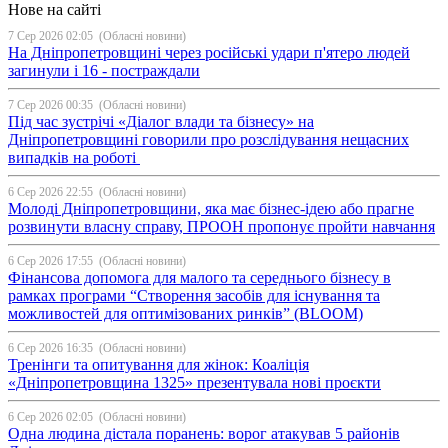
Нове на сайті
7 Сер 2026 02:05
(Обласні новини)
На Дніпропетровщині через російські удари п'ятеро людей
загинули і 16 - постраждали
7 Сер 2026 00:35
(Обласні новини)
Під час зустрічі «Діалог влади та бізнесу» на
Дніпропетровщині говорили про розслідування нещасних
випадків на роботі
6 Сер 2026 22:55
(Обласні новини)
Молоді Дніпропетровщини, яка має бізнес-ідею або прагне
розвинути власну справу, ПРООН пропонує пройти навчання
6 Сер 2026 17:55
(Обласні новини)
Фінансова допомога для малого та середнього бізнесу в
рамках програми “Створення засобів для існування та
можливостей для оптимізованих ринків” (BLOOM)
6 Сер 2026 16:35
(Обласні новини)
Тренінги та опитування для жінок: Коаліція
«Дніпропетровщина 1325» презентувала нові проєкти
6 Сер 2026 02:05
(Обласні новини)
Одна людина дістала поранень: ворог атакував 5 районів