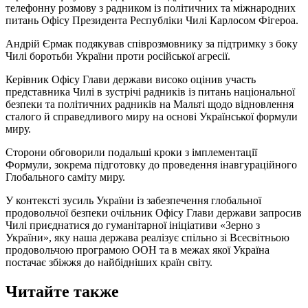
телефонну розмову з радником із політичних та міжнародних
питань Офісу Президента Республіки Чилі Карлосом Фігероа.
Андрій Єрмак подякував співрозмовнику за підтримку з боку
Чилі боротьби України проти російської агресії.
Керівник Офісу Глави держави високо оцінив участь
представника Чилі в зустрічі радників із питань національної
безпеки та політичних радників на Мальті щодо відновлення
сталого й справедливого миру на основі Української формули
миру.
Сторони обговорили подальші кроки з імплементації
Формули, зокрема підготовку до проведення інавгураційного
Глобального саміту миру.
У контексті зусиль України із забезпечення глобальної
продовольчої безпеки очільник Офісу Глави держави запросив
Чилі приєднатися до гуманітарної ініціативи «Зерно з
України», яку наша держава реалізує спільно зі Всесвітньою
продовольчою програмою ООН та в межах якої Україна
постачає збіжжя до найбідніших країн світу.
Читайте также