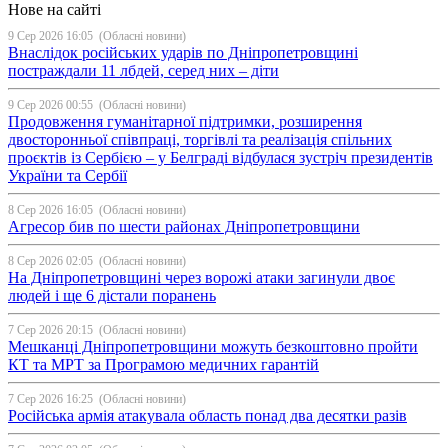
Нове на сайті
9 Сер 2026 16:05
(Обласні новини)
Внаслідок російських ударів по Дніпропетровщині
постраждали 11 лбдей, серед них – діти
9 Сер 2026 00:55
(Обласні новини)
Продовження гуманітарної підтримки, розширення
двосторонньої співпраці, торгівлі та реалізація спільних
проєктів із Сербією – у Белграді відбулася зустріч президентів
України та Сербії
8 Сер 2026 16:05
(Обласні новини)
Агресор бив по шести районах Дніпропетровщини
8 Сер 2026 02:05
(Обласні новини)
На Дніпропетровщині через ворожі атаки загинули двоє
людей і ще 6 дістали поранень
7 Сер 2026 20:15
(Обласні новини)
Мешканці Дніпропетровщини можуть безкоштовно пройти
КТ та МРТ за Програмою медичних гарантій
7 Сер 2026 16:25
(Обласні новини)
Російська армія атакувала область понад два десятки разів