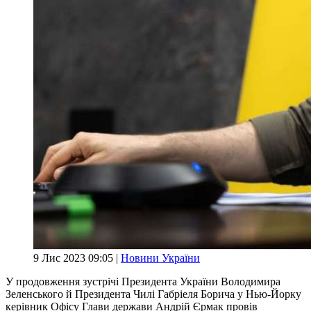
9 Лис 2023 09:05 |
Новини України
У продовження зустрічі Президента України Володимира
Зеленського й Президента Чилі Габріеля Борича у Нью-Йорку
керівник Офісу Глави держави Андрій Єрмак провів