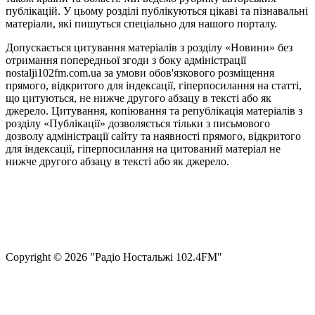
публікацій. У цьому розділі публікуються цікаві та пізнавальні
матеріали, які пишуться спеціально для нашого порталу.
Допускається цитування матеріалів з розділу «Новини» без
отримання попередньої згоди з боку адміністрації
nostalji102fm.com.ua за умови обов'язкового розміщення
прямого, відкритого для індексації, гіперпосилання на статті,
що цитуються, не нижче другого абзацу в тексті або як
джерело. Цитування, копіювання та републікація матеріалів з
розділу «Публікації» дозволяється тільки з письмового
дозволу адміністрації сайту та наявності прямого, відкритого
для індексації, гіперпосилання на цитований матеріал не
нижче другого абзацу в тексті або як джерело.
Правила користування сайтом та використання матеріалів
Політика конфіденційності та захисту персональних даних
Структура власності
Сopyright © 2026 "Радіо Ностальжі 102.4FM"