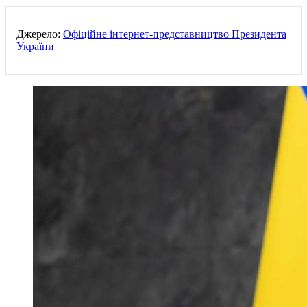
Джерело:
Офіційне інтернет-представництво Президента
України