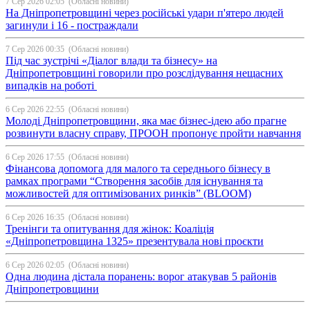
7 Сер 2026 02:05
(Обласні новини)
На Дніпропетровщині через російські удари п'ятеро людей
загинули і 16 - постраждали
7 Сер 2026 00:35
(Обласні новини)
Під час зустрічі «Діалог влади та бізнесу» на
Дніпропетровщині говорили про розслідування нещасних
випадків на роботі
6 Сер 2026 22:55
(Обласні новини)
Молоді Дніпропетровщини, яка має бізнес-ідею або прагне
розвинути власну справу, ПРООН пропонує пройти навчання
6 Сер 2026 17:55
(Обласні новини)
Фінансова допомога для малого та середнього бізнесу в
рамках програми “Створення засобів для існування та
можливостей для оптимізованих ринків” (BLOOM)
6 Сер 2026 16:35
(Обласні новини)
Тренінги та опитування для жінок: Коаліція
«Дніпропетровщина 1325» презентувала нові проєкти
6 Сер 2026 02:05
(Обласні новини)
Одна людина дістала поранень: ворог атакував 5 районів
Дніпропетровщини