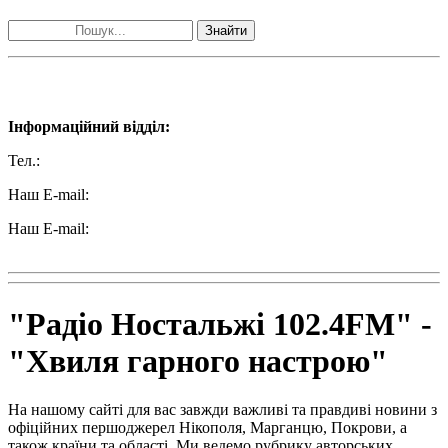
Знайти
Наші контакти:
Інформаційний відділ:
Тел.:
+38 (050) 233-69-11
Наш E-mail:
ttradio@ukr.net
Наш E-mail:
radio102.4fm@gmail.com
"Радіо Ностальжі 102.4FM" -
"Хвиля гарного настрою"
На нашому сайті для вас завжди важливі та правдиві новини з
офіційних першоджерел Нікополя, Марганцю, Покрови, а
також країни та області. Ми ведемо рубрику авторських