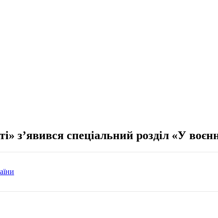
ті» з’явився спеціальний розділ «У воєн
аїни