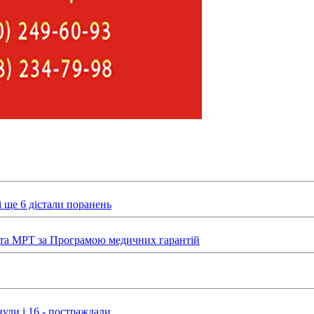
 ще 6 дістали поранень
та МРТ за Програмою медичних гарантій
ули і 16 - постраждали