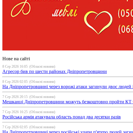
Нове на сайті
8 Сер 2026 16:05
(Обласні новини)
Агресор бив по шести районах Дніпропетровщини
8 Сер 2026 02:05
(Обласні новини)
На Дніпропетровщині через ворожі атаки загинули двоє людей і
7 Сер 2026 20:15
(Обласні новини)
Мешканці Дніпропетровщини можуть безкоштовно пройти КТ 
7 Сер 2026 16:25
(Обласні новини)
Російська армія атакувала область понад два десятки разів
7 Сер 2026 02:05
(Обласні новини)
На Дніпропетровщині через російські удари п'ятеро людей загин