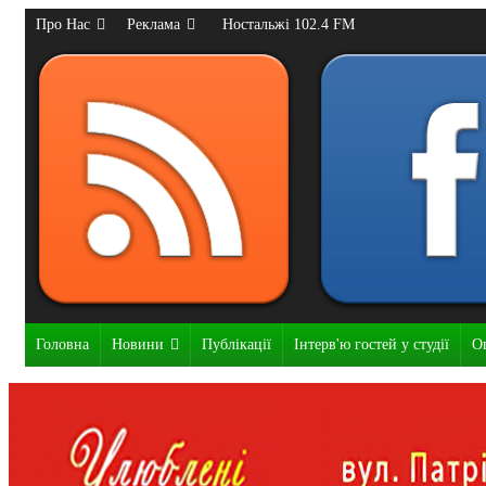
Про Нас
Реклама
Ностальжі 102.4 FM
Головна
Новини
Публікації
Інтерв'ю гостей у студії
О