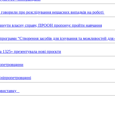
ні говорили про розслідування нещасних випадків на роботі
звинути власну справу, ПРООН пропонує пройти навчання
х програми “Створення засобів для існування та можливостей д
а 1325» презентувала нові проєкти
пропетровщини
 Дніпропетровщині
товиставку