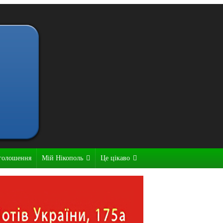
голошення
Мій Нікополь
Це цікаво