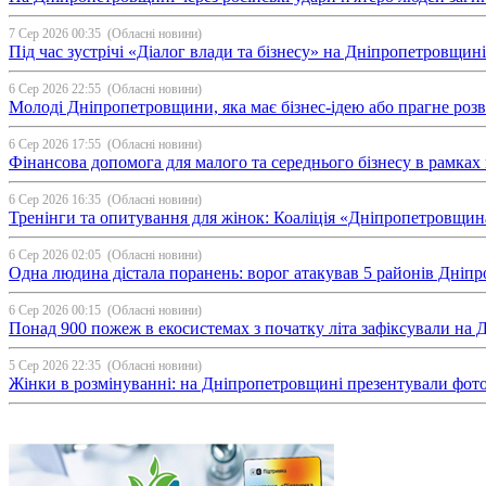
7 Сер 2026 00:35
(Обласні новини)
Під час зустрічі «Діалог влади та бізнесу» на Дніпропетровщи
6 Сер 2026 22:55
(Обласні новини)
Молоді Дніпропетровщини, яка має бізнес-ідею або прагне ро
6 Сер 2026 17:55
(Обласні новини)
Фінансова допомога для малого та середнього бізнесу в рамка
6 Сер 2026 16:35
(Обласні новини)
Тренінги та опитування для жінок: Коаліція «Дніпропетровщин
6 Сер 2026 02:05
(Обласні новини)
Одна людина дістала поранень: ворог атакував 5 районів Дні
6 Сер 2026 00:15
(Обласні новини)
Понад 900 пожеж в екосистемах з початку літа зафіксували на
5 Сер 2026 22:35
(Обласні новини)
Жінки в розмінуванні: на Дніпропетровщині презентували фо