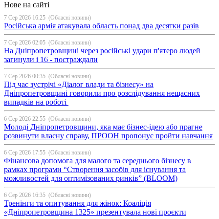
Нове на сайті
7 Сер 2026 16:25
(Обласні новини)
Російська армія атакувала область понад два десятки разів
7 Сер 2026 02:05
(Обласні новини)
На Дніпропетровщині через російські удари п'ятеро людей
загинули і 16 - постраждали
7 Сер 2026 00:35
(Обласні новини)
Під час зустрічі «Діалог влади та бізнесу» на
Дніпропетровщині говорили про розслідування нещасних
випадків на роботі
6 Сер 2026 22:55
(Обласні новини)
Молоді Дніпропетровщини, яка має бізнес-ідею або прагне
розвинути власну справу, ПРООН пропонує пройти навчання
6 Сер 2026 17:55
(Обласні новини)
Фінансова допомога для малого та середнього бізнесу в
рамках програми “Створення засобів для існування та
можливостей для оптимізованих ринків” (BLOOM)
6 Сер 2026 16:35
(Обласні новини)
Тренінги та опитування для жінок: Коаліція
«Дніпропетровщина 1325» презентувала нові проєкти