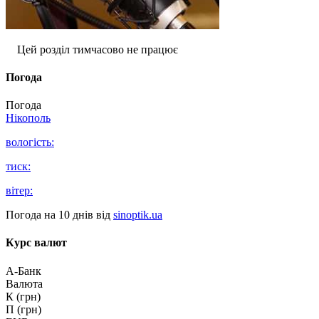
Цей розділ тимчасово не працює
Погода
Погода
Нікополь
вологість:
тиск:
вітер:
Погода на 10 днів від
sinoptik.ua
Курс валют
А-Банк
Валюта
К (грн)
П (грн)