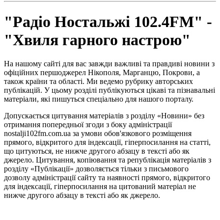
"Радіо Ностальжі 102.4FM" -
"Хвиля гарного настрою"
На нашому сайті для вас завжди важливі та правдиві новини з
офіційних першоджерел Нікополя, Марганцю, Покрови, а
також країни та області. Ми ведемо рубрику авторських
публікацій. У цьому розділі публікуються цікаві та пізнавальні
матеріали, які пишуться спеціально для нашого порталу.
Допускається цитування матеріалів з розділу «Новини» без
отримання попередньої згоди з боку адміністрації
nostalji102fm.com.ua за умови обов'язкового розміщення
прямого, відкритого для індексації, гіперпосилання на статті,
що цитуються, не нижче другого абзацу в тексті або як
джерело. Цитування, копіювання та републікація матеріалів з
розділу «Публікації» дозволяється тільки з письмового
дозволу адміністрації сайту та наявності прямого, відкритого
для індексації, гіперпосилання на цитований матеріал не
нижче другого абзацу в тексті або як джерело.
Правила користування сайтом та використання матеріалів