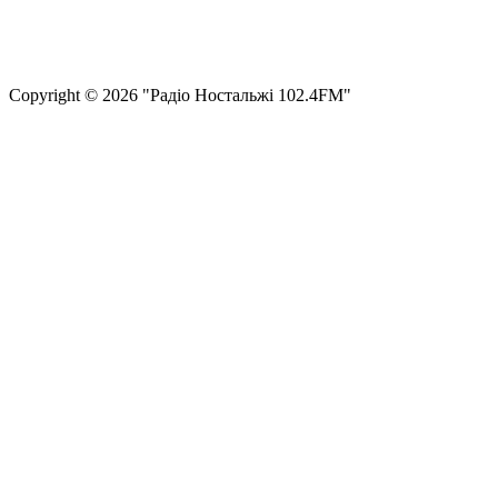
Політика конфіденційності та захисту персональних даних
Структура власності
Сopyright © 2026 "Радіо Ностальжі 102.4FM"