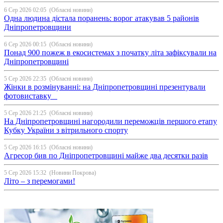
6 Сер 2026 02:05
(Обласні новини)
Одна людина дістала поранень: ворог атакував 5 районів
Дніпропетровщини
6 Сер 2026 00:15
(Обласні новини)
Понад 900 пожеж в екосистемах з початку літа зафіксували на
Дніпропетровщині
5 Сер 2026 22:35
(Обласні новини)
Жінки в розмінуванні: на Дніпропетровщині презентували
фотовиставку
5 Сер 2026 21:25
(Обласні новини)
На Дніпропетровщині нагородили переможців першого етапу
Кубку України з вітрильного спорту
5 Сер 2026 16:15
(Обласні новини)
Агресор бив по Дніпропетровщині майже два десятки разів
5 Сер 2026 15:32
(Новини Покрова)
Літо – з перемогами!