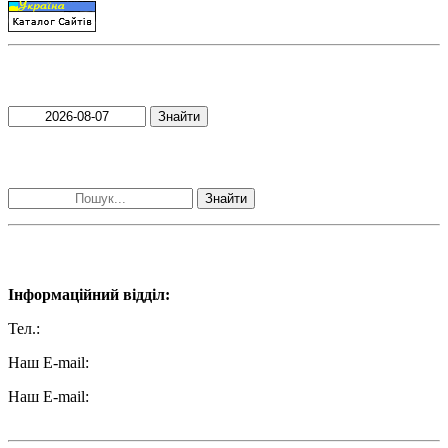
Пошук матеріалів за датою
Знайти
Пошук матеріалів за словами
Знайти
Наші контакти:
Інформаційний відділ:
Тел.:
+38 (050) 233-69-11
Наш E-mail:
ttradio@ukr.net
Наш E-mail:
radio102.4fm@gmail.com