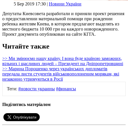
5 Бер 2019 17:30 |
Новини України
Депутаты Киевсовета разработали и приняли проект решения
о предоставлении материальной помощи при рождении
ребенка жителям Киева, в котором предлагают выделять из
местного бюджета 10 000 грн на каждого новорожденного.
Проект документа опубликован на сайте КГГА.
Читайте также
>> Ми змінюємо нашу країну. І вона буде країною заможних,
вільних і щасливих людей – Президент на Дніпропетровщині
>> Марина Порошенко через українських дипломатів
передала листи студентів військовополоненим морякам, які
незаконно утримуються в Росії
Теги:
#новости украины
#финансы
Поділитись матеріалом