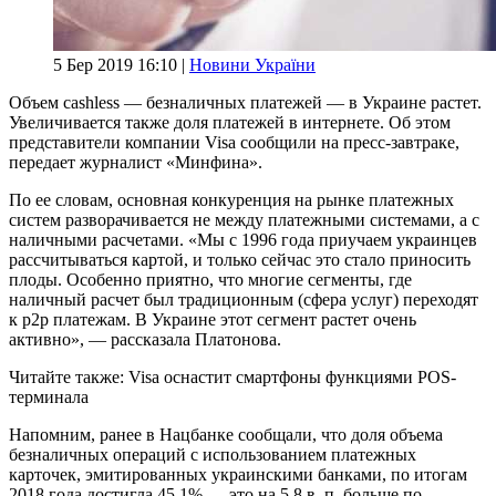
5 Бер 2019 16:10 |
Новини України
Объем cashless — безналичных платежей — в Украине растет.
Увеличивается также доля платежей в интернете. Об этом
представители компании Visa сообщили на пресс-завтраке,
передает журналист «Минфина».
По ее словам, основная конкуренция на рынке платежных
систем разворачивается не между платежными системами, а с
наличными расчетами. «Мы с 1996 года приучаем украинцев
рассчитываться картой, и только сейчас это стало приносить
плоды. Особенно приятно, что многие сегменты, где
наличный расчет был традиционным (сфера услуг) переходят
к p2p платежам. В Украине этот сегмент растет очень
активно», — рассказала Платонова.
Читайте также: Visa оснастит смартфоны функциями POS-
терминала
Напомним, ранее в Нацбанке сообщали, что доля объема
безналичных операций с использованием платежных
карточек, эмитированных украинскими банками, по итогам
2018 года достигла 45,1% — это на 5,8 в. п. больше по