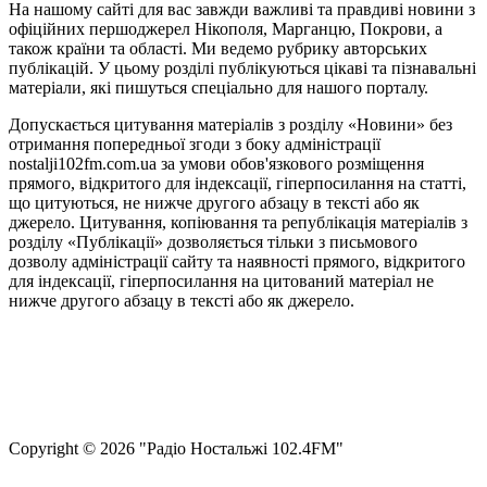
На нашому сайті для вас завжди важливі та правдиві новини з
офіційних першоджерел Нікополя, Марганцю, Покрови, а
також країни та області. Ми ведемо рубрику авторських
публікацій. У цьому розділі публікуються цікаві та пізнавальні
матеріали, які пишуться спеціально для нашого порталу.
Допускається цитування матеріалів з розділу «Новини» без
отримання попередньої згоди з боку адміністрації
nostalji102fm.com.ua за умови обов'язкового розміщення
прямого, відкритого для індексації, гіперпосилання на статті,
що цитуються, не нижче другого абзацу в тексті або як
джерело. Цитування, копіювання та републікація матеріалів з
розділу «Публікації» дозволяється тільки з письмового
дозволу адміністрації сайту та наявності прямого, відкритого
для індексації, гіперпосилання на цитований матеріал не
нижче другого абзацу в тексті або як джерело.
Правила користування сайтом та використання матеріалів
Політика конфіденційності та захисту персональних даних
Структура власності
Сopyright © 2026 "Радіо Ностальжі 102.4FM"