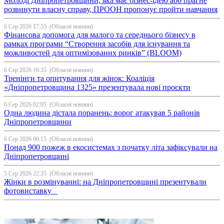
Молоді Дніпропетровщини, яка має бізнес-ідею або прагне
розвинути власну справу, ПРООН пропонує пройти навчання
6 Сер 2026 17:55
(Обласні новини)
Фінансова допомога для малого та середнього бізнесу в
рамках програми “Створення засобів для існування та
можливостей для оптимізованих ринків” (BLOOM)
6 Сер 2026 16:35
(Обласні новини)
Тренінги та опитування для жінок: Коаліція
«Дніпропетровщина 1325» презентувала нові проєкти
6 Сер 2026 02:05
(Обласні новини)
Одна людина дістала поранень: ворог атакував 5 районів
Дніпропетровщини
6 Сер 2026 00:15
(Обласні новини)
Понад 900 пожеж в екосистемах з початку літа зафіксували на
Дніпропетровщині
5 Сер 2026 22:35
(Обласні новини)
Жінки в розмінуванні: на Дніпропетровщині презентували
фотовиставку