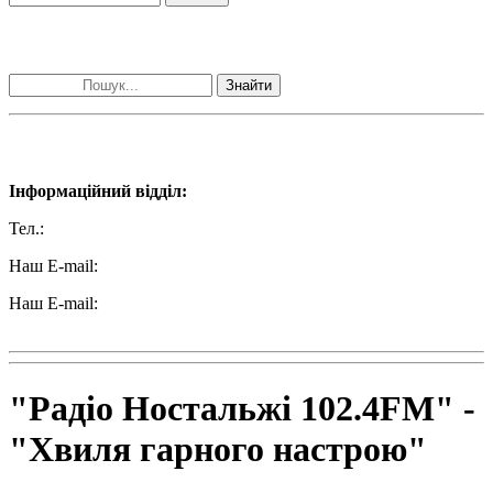
Пошук матеріалів за словами
Знайти
Наші контакти:
Інформаційний відділ:
Тел.:
+38 (050) 233-69-11
Наш E-mail:
ttradio@ukr.net
Наш E-mail:
radio102.4fm@gmail.com
"Радіо Ностальжі 102.4FM" -
"Хвиля гарного настрою"