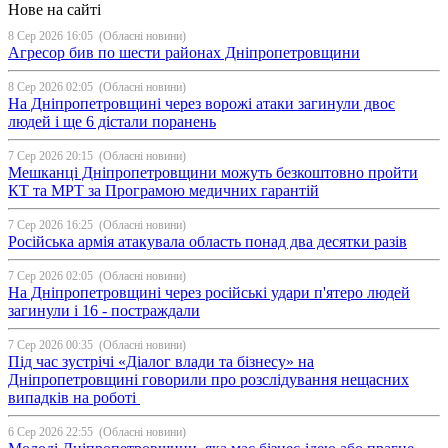
Нове на сайті
8 Сер 2026 16:05
(Обласні новини)
Агресор бив по шести районах Дніпропетровщини
8 Сер 2026 02:05
(Обласні новини)
На Дніпропетровщині через ворожі атаки загинули двоє
людей і ще 6 дістали поранень
7 Сер 2026 20:15
(Обласні новини)
Мешканці Дніпропетровщини можуть безкоштовно пройти
КТ та МРТ за Програмою медичних гарантій
7 Сер 2026 16:25
(Обласні новини)
Російська армія атакувала область понад два десятки разів
7 Сер 2026 02:05
(Обласні новини)
На Дніпропетровщині через російські удари п'ятеро людей
загинули і 16 - постраждали
7 Сер 2026 00:35
(Обласні новини)
Під час зустрічі «Діалог влади та бізнесу» на
Дніпропетровщині говорили про розслідування нещасних
випадків на роботі
6 Сер 2026 22:55
(Обласні новини)