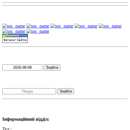
Наші партнери:
Пошук матеріалів за датою
Знайти
Пошук матеріалів за словами
Знайти
Наші контакти:
Інформаційний відділ:
Тел.:
+38 (050) 233-69-11