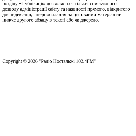
розділу «Публікації» дозволяється тільки з письмового
дозволу адміністрації сайту та наявності прямого, відкритого
для індексації, гіперпосилання на цитований матеріал не
нижче другого абзацу в тексті або як джерело.
Правила користування сайтом та використання матеріалів
Політика конфіденційності та захисту персональних даних
Структура власності
Сopyright © 2026 "Радіо Ностальжі 102.4FM"