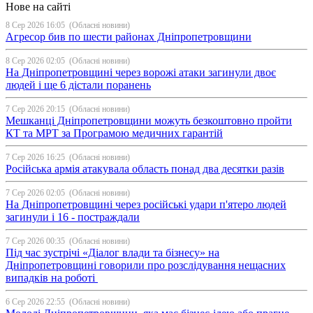
Нове на сайті
8 Сер 2026 16:05
(Обласні новини)
Агресор бив по шести районах Дніпропетровщини
8 Сер 2026 02:05
(Обласні новини)
На Дніпропетровщині через ворожі атаки загинули двоє
людей і ще 6 дістали поранень
7 Сер 2026 20:15
(Обласні новини)
Мешканці Дніпропетровщини можуть безкоштовно пройти
КТ та МРТ за Програмою медичних гарантій
7 Сер 2026 16:25
(Обласні новини)
Російська армія атакувала область понад два десятки разів
7 Сер 2026 02:05
(Обласні новини)
На Дніпропетровщині через російські удари п'ятеро людей
загинули і 16 - постраждали
7 Сер 2026 00:35
(Обласні новини)
Під час зустрічі «Діалог влади та бізнесу» на
Дніпропетровщині говорили про розслідування нещасних
випадків на роботі
6 Сер 2026 22:55
(Обласні новини)