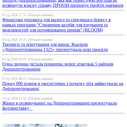
Молоді Дніпропетровщини, яка має бізнес-ідею або прагне
розвинути власну справу, ПРООН пропонує пройти навчання
6 Сер 2026 17:55
(Обласні новини)
Фінансова допомога для малого та середнього бізнесу в
рамках програми “Створення засобів для існування та
можливостей для оптимізованих ринків” (BLOOM)
6 Сер 2026 16:35
(Обласні новини)
Тренінги та опитування для жінок: Коаліція
«Дніпропетровщина 1325» презентувала нові проєкти
6 Сер 2026 02:05
(Обласні новини)
Одна людина дістала поранень: ворог атакував 5 районів
Дніпропетровщини
6 Сер 2026 00:15
(Обласні новини)
Понад 900 пожеж в екосистемах з початку літа зафіксували на
Дніпропетровщині
5 Сер 2026 22:35
(Обласні новини)
Жінки в розмінуванні: на Дніпропетровщині презентували
фотовиставку