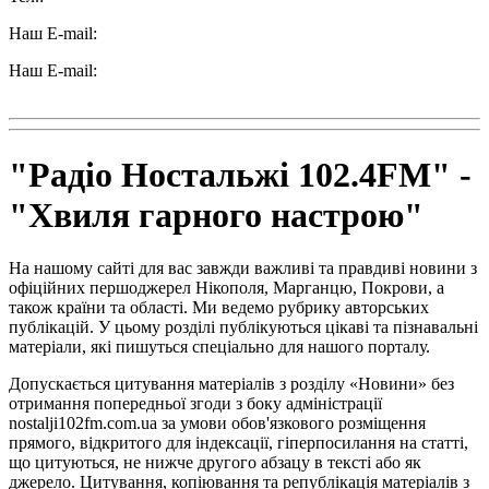
Наш E-mail:
ttradio@ukr.net
Наш E-mail:
radio102.4fm@gmail.com
"Радіо Ностальжі 102.4FM" -
"Хвиля гарного настрою"
На нашому сайті для вас завжди важливі та правдиві новини з
офіційних першоджерел Нікополя, Марганцю, Покрови, а
також країни та області. Ми ведемо рубрику авторських
публікацій. У цьому розділі публікуються цікаві та пізнавальні
матеріали, які пишуться спеціально для нашого порталу.
Допускається цитування матеріалів з розділу «Новини» без
отримання попередньої згоди з боку адміністрації
nostalji102fm.com.ua за умови обов'язкового розміщення
прямого, відкритого для індексації, гіперпосилання на статті,
що цитуються, не нижче другого абзацу в тексті або як
джерело. Цитування, копіювання та републікація матеріалів з