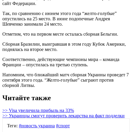
сайт Федерации.
Так, по сравнению с июнем этого года “желто-голубые”
опустились на 25 место. В июне подопечные Андрея
Шевченко занимали 24 место.
Отметим, что на первом месте осталась сборная Бельгии.
Сборная Бразилии, выигравшая в этом году Кубок Америки,
поднялась на второе место.
Соответственно, действующие чемпионы мира – команда
Франции – опустилась на третью ступень.
Напомним, что ближайший матч сборная Украины проведет 7
сентября этого года. “Желто-голубые” сыграют против
сборной Литвы.
Читайте также
>> Visa увеличила прибыль на 33%
>> Украинцы смогут проверить лекарства на факт подделки
Теги:
#новость украина
#спорт