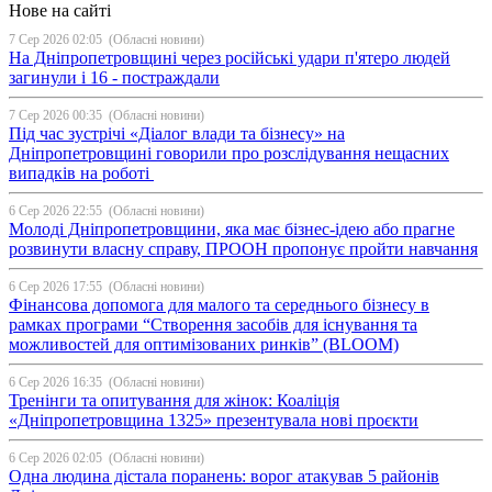
Нове на сайті
7 Сер 2026 02:05
(Обласні новини)
На Дніпропетровщині через російські удари п'ятеро людей
загинули і 16 - постраждали
7 Сер 2026 00:35
(Обласні новини)
Під час зустрічі «Діалог влади та бізнесу» на
Дніпропетровщині говорили про розслідування нещасних
випадків на роботі
6 Сер 2026 22:55
(Обласні новини)
Молоді Дніпропетровщини, яка має бізнес-ідею або прагне
розвинути власну справу, ПРООН пропонує пройти навчання
6 Сер 2026 17:55
(Обласні новини)
Фінансова допомога для малого та середнього бізнесу в
рамках програми “Створення засобів для існування та
можливостей для оптимізованих ринків” (BLOOM)
6 Сер 2026 16:35
(Обласні новини)
Тренінги та опитування для жінок: Коаліція
«Дніпропетровщина 1325» презентувала нові проєкти
6 Сер 2026 02:05
(Обласні новини)
Одна людина дістала поранень: ворог атакував 5 районів