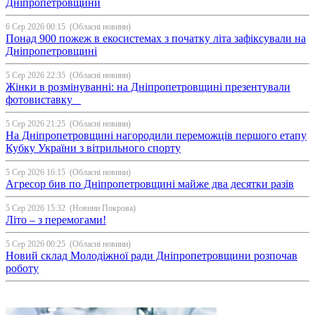
Дніпропетровщини
6 Сер 2026 00:15
(Обласні новини)
Понад 900 пожеж в екосистемах з початку літа зафіксували на
Дніпропетровщині
5 Сер 2026 22:35
(Обласні новини)
Жінки в розмінуванні: на Дніпропетровщині презентували
фотовиставку
5 Сер 2026 21:25
(Обласні новини)
На Дніпропетровщині нагородили переможців першого етапу
Кубку України з вітрильного спорту
5 Сер 2026 16:15
(Обласні новини)
Агресор бив по Дніпропетровщині майже два десятки разів
5 Сер 2026 15:32
(Новини Покрова)
Літо – з перемогами!
5 Сер 2026 00:25
(Обласні новини)
Новий склад Молодіжної ради Дніпропетровщини розпочав
роботу