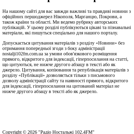
На нашому сайті для вас завжди важливі та правдиві новини з
офіційних першоджерел Нікополя, Марганцю, Покрови, а
також країни та області. Ми ведемо рубрику авторських
публікацій. У цьому розділі публікуються цікаві та пізнавальні
матеріали, які пишуться спеціально для нашого порталу.
Допускається цитування матеріалів з розділу «Новини» без
отримання попередньої згоди з боку адміністрації
nostalji102fm.com.ua за умови обов'язкового розміщення
прямого, відкритого для індексації, гіперпосилання на статті,
що цитуються, не нижче другого абзацу в тексті або як
джерело. Цитування, копіювання та републікація матеріалів з
розділу «Публікації» дозволяється тільки з письмового
дозволу адміністрації сайту та наявності прямого, відкритого
для індексації, гіперпосилання на цитований матеріал не
нижче другого абзацу в тексті або як джерело.
Правила користування сайтом та використання матеріалів
Політика конфіденційності та захисту персональних даних
Структура власності
Сopyright © 2026 "Радіо Ностальжі 102.4FM"