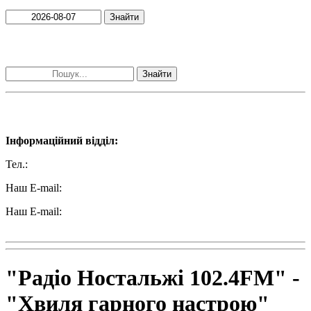
Знайти
Пошук матеріалів за словами
Знайти
Наші контакти:
Інформаційний відділ:
Тел.:
+38 (050) 233-69-11
Наш E-mail:
ttradio@ukr.net
Наш E-mail:
radio102.4fm@gmail.com
"Радіо Ностальжі 102.4FM" -
"Хвиля гарного настрою"