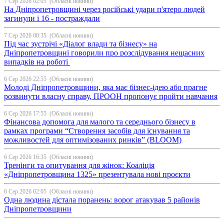
7 Сер 2026 02:05
(Обласні новини)
На Дніпропетровщині через російські удари п'ятеро людей
загинули і 16 - постраждали
7 Сер 2026 00:35
(Обласні новини)
Під час зустрічі «Діалог влади та бізнесу» на
Дніпропетровщині говорили про розслідування нещасних
випадків на роботі
6 Сер 2026 22:55
(Обласні новини)
Молоді Дніпропетровщини, яка має бізнес-ідею або прагне
розвинути власну справу, ПРООН пропонує пройти навчання
6 Сер 2026 17:55
(Обласні новини)
Фінансова допомога для малого та середнього бізнесу в
рамках програми “Створення засобів для існування та
можливостей для оптимізованих ринків” (BLOOM)
6 Сер 2026 16:35
(Обласні новини)
Тренінги та опитування для жінок: Коаліція
«Дніпропетровщина 1325» презентувала нові проєкти
6 Сер 2026 02:05
(Обласні новини)
Одна людина дістала поранень: ворог атакував 5 районів
Дніпропетровщини