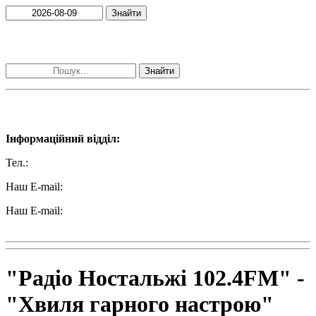
Знайти
Пошук матеріалів за словами
Знайти
Наші контакти:
Інформаційний відділ:
Тел.:
+38 (050) 233-69-11
Наш E-mail:
ttradio@ukr.net
Наш E-mail:
radio102.4fm@gmail.com
"Радіо Ностальжі 102.4FM" -
"Хвиля гарного настрою"