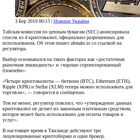
3 Бер 2019 00:15 |
Новини України
Тайская комиссия по ценным бумагам (SEC) анонсировала
список из 4 криптовалют, официально разрешенных для
использования. Об этом пишет altstake.io со ссылкой на
регулятора.
Выбор основывался на таких факторах как «достаточная
рыночная ликвидность» и «хорошо спроектированный
блокчейн».
«Четыре криптовалюты — биткоин (BTC), Ethereum (ETH),
Ripple (XPR) и Stellar (XLM) теперь можно использовать для
торговли», — говорится в сообщении.
Тем не менее, регулятор пояснил, что «утверждение данных
криптовалют не делает их законным платежным средством,
которое может быть использовано для оплаты товаров и
услуг».
В настоящее время в Таиланде действуют три
лицензированные криптобиржи и один брокер.