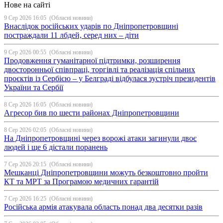
Нове на сайті
9 Сер 2026 16:05
(Обласні новини)
Внаслідок російських ударів по Дніпропетровщині
постраждали 11 лбдей, серед них – діти
9 Сер 2026 00:55
(Обласні новини)
Продовження гуманітарної підтримки, розширення
двосторонньої співпраці, торгівлі та реалізація спільних
проєктів із Сербією – у Белграді відбулася зустріч президентів
України та Сербії
8 Сер 2026 16:05
(Обласні новини)
Агресор бив по шести районах Дніпропетровщини
8 Сер 2026 02:05
(Обласні новини)
На Дніпропетровщині через ворожі атаки загинули двоє
людей і ще 6 дістали поранень
7 Сер 2026 20:15
(Обласні новини)
Мешканці Дніпропетровщини можуть безкоштовно пройти
КТ та МРТ за Програмою медичних гарантій
7 Сер 2026 16:25
(Обласні новини)
Російська армія атакувала область понад два десятки разів