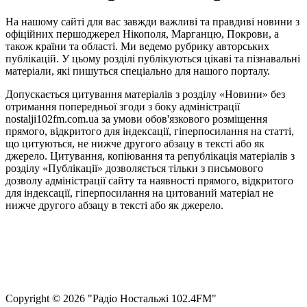
На нашому сайті для вас завжди важливі та правдиві новини з
офіційних першоджерел Нікополя, Марганцю, Покрови, а
також країни та області. Ми ведемо рубрику авторських
публікацій. У цьому розділі публікуються цікаві та пізнавальні
матеріали, які пишуться спеціально для нашого порталу.
Допускається цитування матеріалів з розділу «Новини» без
отримання попередньої згоди з боку адміністрації
nostalji102fm.com.ua за умови обов'язкового розміщення
прямого, відкритого для індексації, гіперпосилання на статті,
що цитуються, не нижче другого абзацу в тексті або як
джерело. Цитування, копіювання та републікація матеріалів з
розділу «Публікації» дозволяється тільки з письмового
дозволу адміністрації сайту та наявності прямого, відкритого
для індексації, гіперпосилання на цитований матеріал не
нижче другого абзацу в тексті або як джерело.
Правила користування сайтом та використання матеріалів
Політика конфіденційності та захисту персональних даних
Структура власності
Сopyright © 2026 "Радіо Ностальжі 102.4FM"