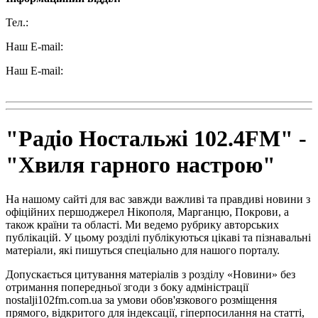
Тел.:
+38 (050) 233-69-11
Наш E-mail:
ttradio@ukr.net
Наш E-mail:
radio102.4fm@gmail.com
"Радіо Ностальжі 102.4FM" -
"Хвиля гарного настрою"
На нашому сайті для вас завжди важливі та правдиві новини з
офіційних першоджерел Нікополя, Марганцю, Покрови, а
також країни та області. Ми ведемо рубрику авторських
публікацій. У цьому розділі публікуються цікаві та пізнавальні
матеріали, які пишуться спеціально для нашого порталу.
Допускається цитування матеріалів з розділу «Новини» без
отримання попередньої згоди з боку адміністрації
nostalji102fm.com.ua за умови обов'язкового розміщення
прямого, відкритого для індексації, гіперпосилання на статті,