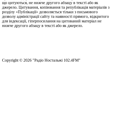
що цитуються, не нижче другого абзацу в тексті або як
джерело. Цитування, копіювання та републікація матеріалів з
розділу «Публікації» дозволяється тільки з письмового
дозволу адміністрації сайту та наявності прямого, відкритого
для індексації, гіперпосилання на цитований матеріал не
нижче другого абзацу в тексті або як джерело.
Правила користування сайтом та використання матеріалів
Політика конфіденційності та захисту персональних даних
Структура власності
Сopyright © 2026 "Радіо Ностальжі 102.4FM"