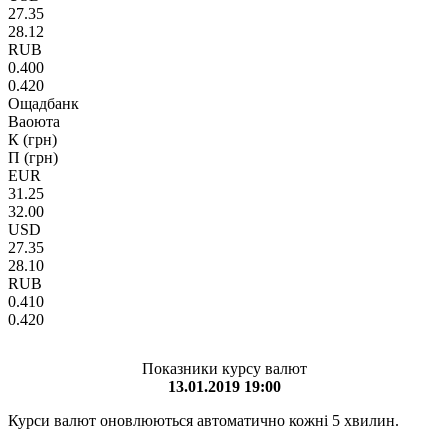
27.35
28.12
RUB
0.400
0.420
Ощадбанк
Ваоюта
К (грн)
П (грн)
EUR
31.25
32.00
USD
27.35
28.10
RUB
0.410
0.420
Показники курсу валют
13.01.2019 19:00
Курси валют оновлюються автоматично кожні 5 хвилин.