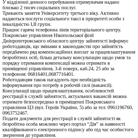
У відділенні денного перебування отримувачам надано
близько 2 тисяч соціальних послуг.
Тривають заняття Університету третього віку. Активно
надаються послуги соціального таксі в пріоритеті особи з
інвалідністю І,ІІ групи.
Працює гаряча телефонна лінія територіального центру.
Покровське управління Нікопольської філії
Дніпропетровського обласного центру зайнятості інформує
роботодавців, що змінами в законодавстві про зайнятість
передбачено ряд компенсаційних виплат за працевлаштування
безробітних осіб, більш детальну консультацію щодо умов та
порядку отримання компенсації можна отримати в
приміщенні управління, 3-й поверх, каб.24, 25 або за
телефоном: 06816401,0687716401.
Роботодавцям також нагадують про необхідність
інформування про потребу в робочій силі (вакансії).
Консультації щодо працевлаштування, особливостей
реєстрації в службі зайнятості, актуальних вакансій можна
отримати безпосередньо в приміщенні Покровського
управління ЦЗ (вул. Героїв України, 5) або за тел: 0961196760,
0963752467.
Подати документи для реєстрації в службі зайнятості як
безробітна особа можливо через портал “Дія” за наявності
кваліфікованого електронного підпису або під час особистого
звернення до управління.