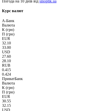
Погода на 10 днів від
sinoptik.ua
Курс валют
А-Банк
Валюта
К (грн)
П (грн)
EUR
32.10
33.00
USD
27.60
28.10
RUB
0.415
0.424
ПриватБанк
Валюта
К (грн)
П (грн)
EUR
30.55
32.15
USD