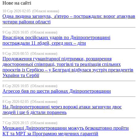
Нове на сайті
10 Сер 2026 02:05
(Обласні новини)
Одна людина загинула, а'ятеро – постраждали: ворог атакував
чотири райони області
9 Сер 2026 16:05
(Обласні новини)
Внаслідок російських ударів по Дніпропетровщині
постраждали 11 лбдей, серед них – діти
9 Сер 2026 00:55
(Обласні новини)
Продовження гуманітарної підтримки, розширення
двосторонньої співпраці, торгівлі та реалізація спільних
проєктів із Сербією – у Белграді відбулася зустріч президентів
України та Сербії
8 Сер 2026 16:05
(Обласні новини)
Агресор бив по шести районах Дніпропетровщини
8 Сер 2026 02:05
(Обласні новини)
На Дніпропетровщині через ворожі атаки загинули двоє
людей і ще 6 дістали поранень
7 Сер 2026 20:15
(Обласні новини)
Мешканці Дніпропетровщини можуть безкоштовно пройти
КТ та МРТ за Програмою медичних гарантій