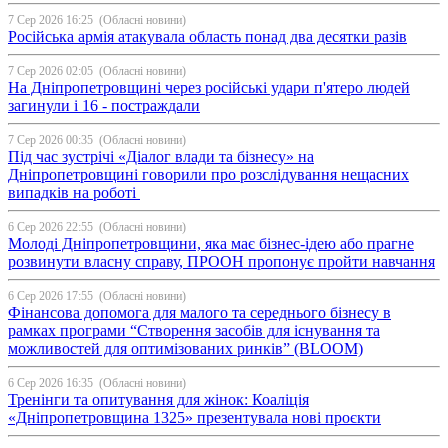
7 Сер 2026 16:25
(Обласні новини)
Російська армія атакувала область понад два десятки разів
7 Сер 2026 02:05
(Обласні новини)
На Дніпропетровщині через російські удари п'ятеро людей
загинули і 16 - постраждали
7 Сер 2026 00:35
(Обласні новини)
Під час зустрічі «Діалог влади та бізнесу» на
Дніпропетровщині говорили про розслідування нещасних
випадків на роботі
6 Сер 2026 22:55
(Обласні новини)
Молоді Дніпропетровщини, яка має бізнес-ідею або прагне
розвинути власну справу, ПРООН пропонує пройти навчання
6 Сер 2026 17:55
(Обласні новини)
Фінансова допомога для малого та середнього бізнесу в
рамках програми “Створення засобів для існування та
можливостей для оптимізованих ринків” (BLOOM)
6 Сер 2026 16:35
(Обласні новини)
Тренінги та опитування для жінок: Коаліція
«Дніпропетровщина 1325» презентувала нові проєкти