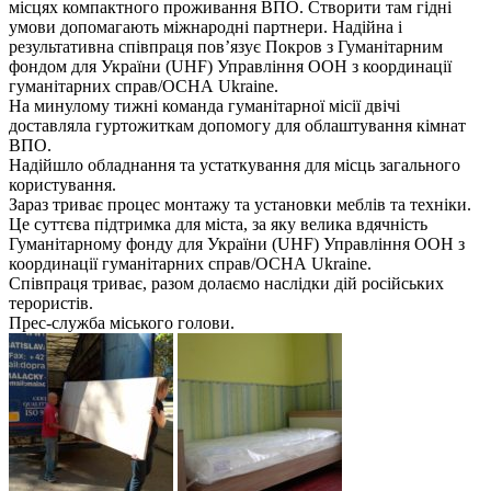
місцях компактного проживання ВПО. Створити там гідні
умови допомагають міжнародні партнери. Надійна і
результативна співпраця пов’язує Покров з Гуманітарним
фондом для України (UHF) Управління ООН з координації
гуманітарних справ/ОСНА Ukraine.
На минулому тижні команда гуманітарної місії двічі
доставляла гуртожиткам допомогу для облаштування кімнат
ВПО.
Надійшло обладнання та устаткування для місць загального
користування.
Зараз триває процес монтажу та установки меблів та техніки.
Це суттєва підтримка для міста, за яку велика вдячність
Гуманітарному фонду для України (UHF) Управління ООН з
координації гуманітарних справ/ОСНА Ukraine.
Співпраця триває, разом долаємо наслідки дій російських
терористів.
Прес-служба міського голови.