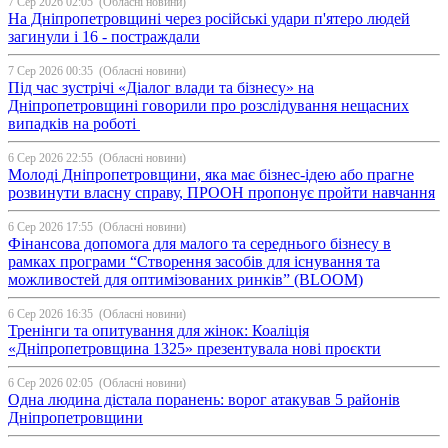
7 Сер 2026 02:05
(Обласні новини)
На Дніпропетровщині через російські удари п'ятеро людей
загинули і 16 - постраждали
7 Сер 2026 00:35
(Обласні новини)
Під час зустрічі «Діалог влади та бізнесу» на
Дніпропетровщині говорили про розслідування нещасних
випадків на роботі
6 Сер 2026 22:55
(Обласні новини)
Молоді Дніпропетровщини, яка має бізнес-ідею або прагне
розвинути власну справу, ПРООН пропонує пройти навчання
6 Сер 2026 17:55
(Обласні новини)
Фінансова допомога для малого та середнього бізнесу в
рамках програми “Створення засобів для існування та
можливостей для оптимізованих ринків” (BLOOM)
6 Сер 2026 16:35
(Обласні новини)
Тренінги та опитування для жінок: Коаліція
«Дніпропетровщина 1325» презентувала нові проєкти
6 Сер 2026 02:05
(Обласні новини)
Одна людина дістала поранень: ворог атакував 5 районів
Дніпропетровщини