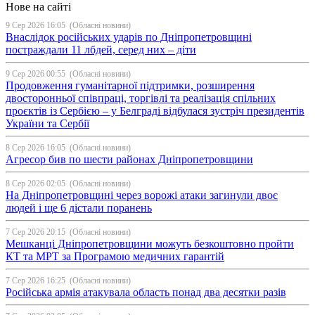
Нове на сайті
9 Сер 2026 16:05
(Обласні новини)
Внаслідок російських ударів по Дніпропетровщині
постраждали 11 лбдей, серед них – діти
9 Сер 2026 00:55
(Обласні новини)
Продовження гуманітарної підтримки, розширення
двосторонньої співпраці, торгівлі та реалізація спільних
проєктів із Сербією – у Белграді відбулася зустріч президентів
України та Сербії
8 Сер 2026 16:05
(Обласні новини)
Агресор бив по шести районах Дніпропетровщини
8 Сер 2026 02:05
(Обласні новини)
На Дніпропетровщині через ворожі атаки загинули двоє
людей і ще 6 дістали поранень
7 Сер 2026 20:15
(Обласні новини)
Мешканці Дніпропетровщини можуть безкоштовно пройти
КТ та МРТ за Програмою медичних гарантій
7 Сер 2026 16:25
(Обласні новини)
Російська армія атакувала область понад два десятки разів