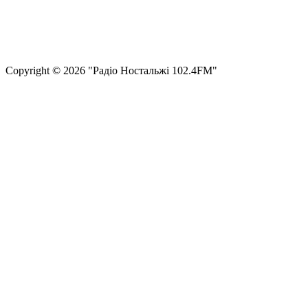
Правила користування сайтом та використання матеріалів
Політика конфіденційності та захисту персональних даних
Структура власності
Сopyright © 2026 "Радіо Ностальжі 102.4FM"