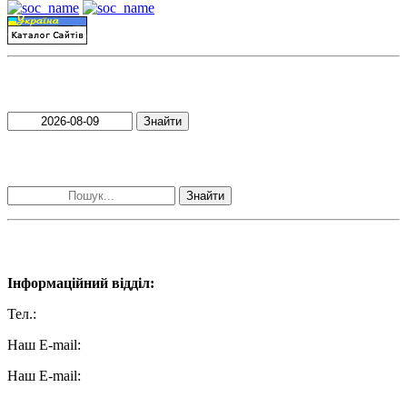
Пошук матеріалів за датою
Знайти
Пошук матеріалів за словами
Знайти
Наші контакти:
Інформаційний відділ:
Тел.:
+38 (050) 233-69-11
Наш E-mail:
ttradio@ukr.net
Наш E-mail:
radio102.4fm@gmail.com