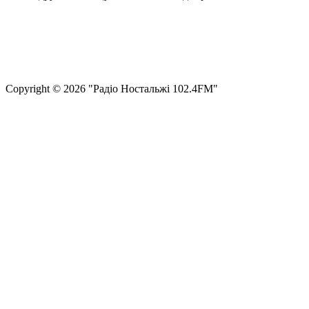
Правила користування сайтом та використання матеріалів
Політика конфіденційності та захисту персональних даних
Структура власності
Сopyright © 2026 "Радіо Ностальжі 102.4FM"