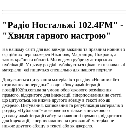
radio102.4fm@gmail.com
"Радіо Ностальжі 102.4FM" -
"Хвиля гарного настрою"
На нашому сайті для вас завжди важливі та правдиві новини з
офіційних першоджерел Нікополя, Марганцю, Покрови, а
також країни та області. Ми ведемо рубрику авторських
публікацій. У цьому розділі публікуються цікаві та пізнавальні
матеріали, які пишуться спеціально для нашого порталу.
Допускається цитування матеріалів з розділу «Новини» без
отримання попередньої згоди з боку адміністрації
nostalji102fm.com.ua за умови обов'язкового розміщення
прямого, відкритого для індексації, гіперпосилання на статті,
що цитуються, не нижче другого абзацу в тексті або як
джерело. Цитування, копіювання та републікація матеріалів з
розділу «Публікації» дозволяється тільки з письмового
дозволу адміністрації сайту та наявності прямого, відкритого
для індексації, гіперпосилання на цитований матеріал не
нижче другого абзацу в тексті або як джерело.