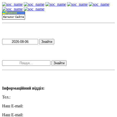
Пошук матеріалів за датою
Знайти
Пошук матеріалів за словами
Знайти
Наші контакти:
Інформаційний відділ:
Тел.:
+38 (050) 233-69-11
Наш E-mail:
ttradio@ukr.net
Наш E-mail: