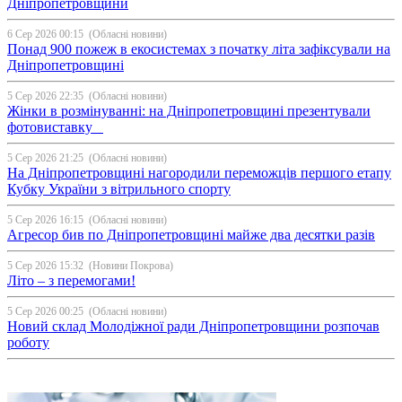
Дніпропетровщини
6 Сер 2026 00:15
(Обласні новини)
Понад 900 пожеж в екосистемах з початку літа зафіксували на
Дніпропетровщині
5 Сер 2026 22:35
(Обласні новини)
Жінки в розмінуванні: на Дніпропетровщині презентували
фотовиставку
5 Сер 2026 21:25
(Обласні новини)
На Дніпропетровщині нагородили переможців першого етапу
Кубку України з вітрильного спорту
5 Сер 2026 16:15
(Обласні новини)
Агресор бив по Дніпропетровщині майже два десятки разів
5 Сер 2026 15:32
(Новини Покрова)
Літо – з перемогами!
5 Сер 2026 00:25
(Обласні новини)
Новий склад Молодіжної ради Дніпропетровщини розпочав
роботу