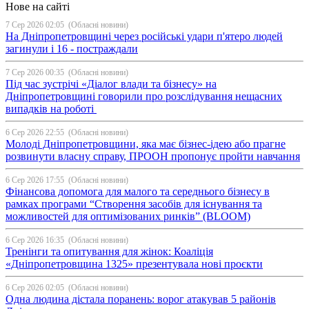
Нове на сайті
7 Сер 2026 02:05
(Обласні новини)
На Дніпропетровщині через російські удари п'ятеро людей
загинули і 16 - постраждали
7 Сер 2026 00:35
(Обласні новини)
Під час зустрічі «Діалог влади та бізнесу» на
Дніпропетровщині говорили про розслідування нещасних
випадків на роботі
6 Сер 2026 22:55
(Обласні новини)
Молоді Дніпропетровщини, яка має бізнес-ідею або прагне
розвинути власну справу, ПРООН пропонує пройти навчання
6 Сер 2026 17:55
(Обласні новини)
Фінансова допомога для малого та середнього бізнесу в
рамках програми “Створення засобів для існування та
можливостей для оптимізованих ринків” (BLOOM)
6 Сер 2026 16:35
(Обласні новини)
Тренінги та опитування для жінок: Коаліція
«Дніпропетровщина 1325» презентувала нові проєкти
6 Сер 2026 02:05
(Обласні новини)
Одна людина дістала поранень: ворог атакував 5 районів