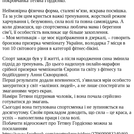
покровчанка Тетяна Гордієнко.
Неймовірна фізична форма, сталеві м’язи, яскрава посмішка.
Та за усім цим криється важкі тренування, жорсткий режим
харчування і, безумовно, сила волі та повна самовіддача. А
коли дізнаєшся, що спортсменка любляча мама і берегиня
сім’ї, її особистість викликає ще більше захоплення.
– Моя мотивація – це моє відображення в дзеркалі, – говорить
бронзова призерка чемпіонату України, володарка 7 місця в
топ 10 світового рівня в категорії фітнес-бікіні.
Спорт завжди був у її житті, а після народження сина змінила
підхід до тренувань. До цього надихнув онлайн-марафон
срібної призерки чемпіонатів Європи та світу з фітнесу та
бодібілдингу Анни Скворцової.
Перші результати додали впевненості, з’явилася мрія особисто
зануритися у світ «залізних людей», а не лише спостерігати за
змаганнями через екран.
Наміри Тетяни підтримав чоловік, і вона почала серйозно
готуватися до змагань.
Сьогодні вона титулована спортсменка і не зупиняється на
досягнутому. Своїм прикладом доводить, що сила – це краса, а
успіх – наполеглива праця і сила волі.
Побачити відеосюжет про Тетяну Гордієнко можна за
посиланням
https://www.facebook.com/sportpokrov/videos/279699083249460.