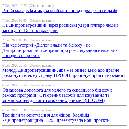
7 Сер 2026 16:25
(Обласні новини)
Російська армія атакувала область понад два десятки разів
7 Сер 2026 02:05
(Обласні новини)
На Дніпропетровщині через російські удари п'ятеро людей
загинули і 16 - постраждали
7 Сер 2026 00:35
(Обласні новини)
Під час зустрічі «Діалог влади та бізнесу» на
Дніпропетровщині говорили про розслідування нещасних
випадків на роботі
6 Сер 2026 22:55
(Обласні новини)
Молоді Дніпропетровщини, яка має бізнес-ідею або прагне
розвинути власну справу, ПРООН пропонує пройти навчання
6 Сер 2026 17:55
(Обласні новини)
Фінансова допомога для малого та середнього бізнесу в
рамках програми “Створення засобів для існування та
можливостей для оптимізованих ринків” (BLOOM)
6 Сер 2026 16:35
(Обласні новини)
Тренінги та опитування для жінок: Коаліція
«Дніпропетровщина 1325» презентувала нові проєкти