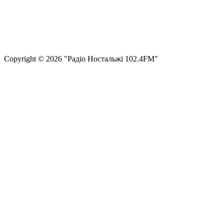
Правила користування сайтом та використання матеріалів
Політика конфіденційності та захисту персональних даних
Структура власності
Сopyright © 2026 "Радіо Ностальжі 102.4FM"