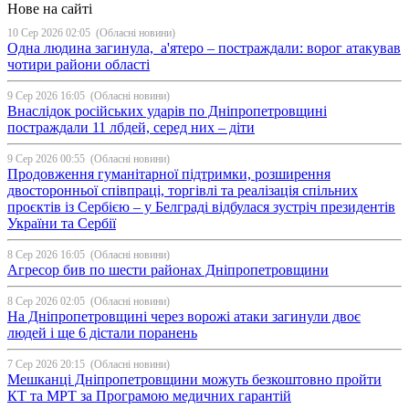
Нове на сайті
10 Сер 2026 02:05
(Обласні новини)
Одна людина загинула, а'ятеро – постраждали: ворог атакував
чотири райони області
9 Сер 2026 16:05
(Обласні новини)
Внаслідок російських ударів по Дніпропетровщині
постраждали 11 лбдей, серед них – діти
9 Сер 2026 00:55
(Обласні новини)
Продовження гуманітарної підтримки, розширення
двосторонньої співпраці, торгівлі та реалізація спільних
проєктів із Сербією – у Белграді відбулася зустріч президентів
України та Сербії
8 Сер 2026 16:05
(Обласні новини)
Агресор бив по шести районах Дніпропетровщини
8 Сер 2026 02:05
(Обласні новини)
На Дніпропетровщині через ворожі атаки загинули двоє
людей і ще 6 дістали поранень
7 Сер 2026 20:15
(Обласні новини)
Мешканці Дніпропетровщини можуть безкоштовно пройти
КТ та МРТ за Програмою медичних гарантій