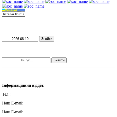
Пошук матеріалів за датою
Знайти
Пошук матеріалів за словами
Знайти
Наші контакти:
Інформаційний відділ:
Тел.:
+38 (050) 233-69-11
Наш E-mail:
ttradio@ukr.net
Наш E-mail:
radio102.4fm@gmail.com