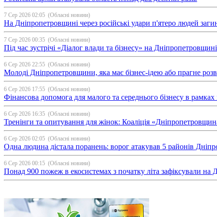
7 Сер 2026 02:05
(Обласні новини)
На Дніпропетровщині через російські удари п'ятеро людей загин
7 Сер 2026 00:35
(Обласні новини)
Під час зустрічі «Діалог влади та бізнесу» на Дніпропетровщи
6 Сер 2026 22:55
(Обласні новини)
Молоді Дніпропетровщини, яка має бізнес-ідею або прагне ро
6 Сер 2026 17:55
(Обласні новини)
Фінансова допомога для малого та середнього бізнесу в рамка
6 Сер 2026 16:35
(Обласні новини)
Тренінги та опитування для жінок: Коаліція «Дніпропетровщин
6 Сер 2026 02:05
(Обласні новини)
Одна людина дістала поранень: ворог атакував 5 районів Дні
6 Сер 2026 00:15
(Обласні новини)
Понад 900 пожеж в екосистемах з початку літа зафіксували на