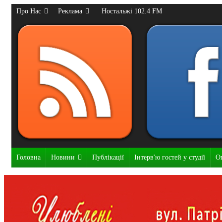
Про Нас
Реклама
Ностальжі 102.4 FM
Головна
Новини
Публікації
Інтерв'ю гостей у студії
О