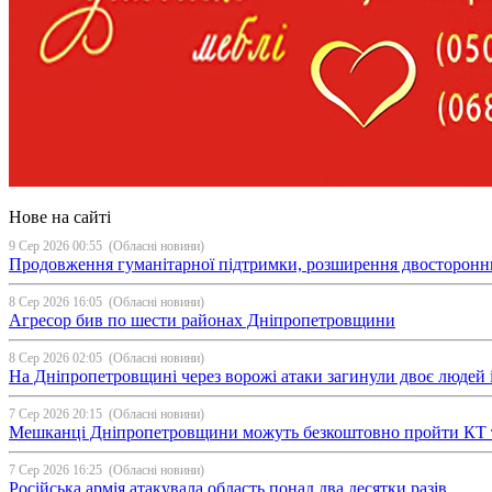
Нове на сайті
9 Сер 2026 00:55
(Обласні новини)
Продовження гуманітарної підтримки, розширення двосторонньої с
8 Сер 2026 16:05
(Обласні новини)
Агресор бив по шести районах Дніпропетровщини
8 Сер 2026 02:05
(Обласні новини)
На Дніпропетровщині через ворожі атаки загинули двоє людей і
7 Сер 2026 20:15
(Обласні новини)
Мешканці Дніпропетровщини можуть безкоштовно пройти КТ 
7 Сер 2026 16:25
(Обласні новини)
Російська армія атакувала область понад два десятки разів