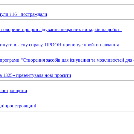
ули і 16 - постраждали
ні говорили про розслідування нещасних випадків на роботі
звинути власну справу, ПРООН пропонує пройти навчання
х програми “Створення засобів для існування та можливостей д
а 1325» презентувала нові проєкти
пропетровщини
 Дніпропетровщині