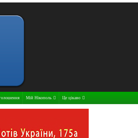
голошення
Мій Нікополь
Це цікаво