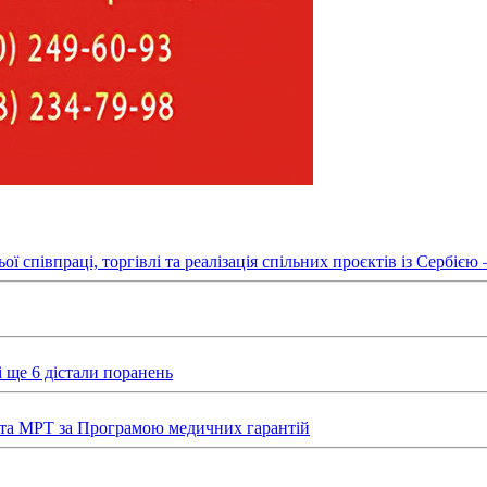
півпраці, торгівлі та реалізація спільних проєктів із Сербією – 
 ще 6 дістали поранень
та МРТ за Програмою медичних гарантій