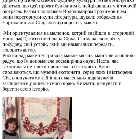
Директор Шолохівського будинку культури Тетяна Алілуєнко
ділиться, що цей проект був одним із найцікавіших у її творчій
біографії. Разом з чоловіком Володимиром Трохимовичем
вони перегорнули купи літератури, шукали зображення
Чортомлицької Січі, аби відтворити у макеті.
-Ми орієнтувалися на малюнок, котрий знайшли в історичній
монографії, життєписі Івана Сірка. Січ мала свою чітку
побудову, свій устрій, який ми намагалися передати, —
говорить автор.
Робота над макетом тривала майже місяць, майстрів особливо
радує, що їм допомагала восьмирічна онука Настя, яка
захопилася не тільки процесом, а й історією. Вони
сподіваються, що музейні експонати, серед яких і відтворена
Січ, спонукатимуть й інших маленьких відвідувачів
заглибитись у минуле свого краю. Вивчати, шанувати й
берегти свою історію.