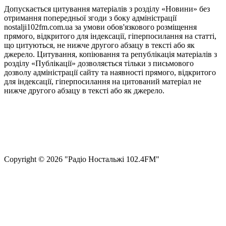
Допускається цитування матеріалів з розділу «Новини» без
отримання попередньої згоди з боку адміністрації
nostalji102fm.com.ua за умови обов'язкового розміщення
прямого, відкритого для індексації, гіперпосилання на статті,
що цитуються, не нижче другого абзацу в тексті або як
джерело. Цитування, копіювання та републікація матеріалів з
розділу «Публікації» дозволяється тільки з письмового
дозволу адміністрації сайту та наявності прямого, відкритого
для індексації, гіперпосилання на цитований матеріал не
нижче другого абзацу в тексті або як джерело.
Правила користування сайтом та використання матеріалів
Політика конфіденційності та захисту персональних даних
Структура власності
Сopyright © 2026 "Радіо Ностальжі 102.4FM"