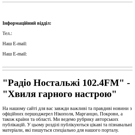
Наші контакти:
Інформаційний відділ:
Тел.:
+38 (050) 233-69-11
Наш E-mail:
ttradio@ukr.net
Наш E-mail:
radio102.4fm@gmail.com
"Радіо Ностальжі 102.4FM" -
"Хвиля гарного настрою"
На нашому сайті для вас завжди важливі та правдиві новини з
офіційних першоджерел Нікополя, Марганцю, Покрови, а
також країни та області. Ми ведемо рубрику авторських
публікацій. У цьому розділі публікуються цікаві та пізнавальні
матеріали, які пишуться спеціально для нашого порталу.