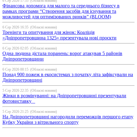
6 Сер 2026 17:55
(Обласні новини)
Фінансова допомога для малого та середнього бізнесу в
рамках програми “Створення засобів для існування та
можливостей для оптимізованих ринків” (BLOOM)
6 Сер 2026 16:35
(Обласні новини)
Тренінги та опитування для жінок: Коаліція
«Дніпропетровщина 1325» презентувала нові проєкти
6 Сер 2026 02:05
(Обласні новини)
Одна людина дістала поранень: ворог атакував 5 районів
Дніпропетровщини
6 Сер 2026 00:15
(Обласні новини)
Понад 900 пожеж в екосистемах з початку літа зафіксували на
Дніпропетровщині
5 Сер 2026 22:35
(Обласні новини)
Жінки в розмінуванні: на Дніпропетровщині презентували
фотовиставку
5 Сер 2026 21:25
(Обласні новини)
На Дніпропетровщині нагородили переможців першого етапу
Кубку України з вітрильного спорту