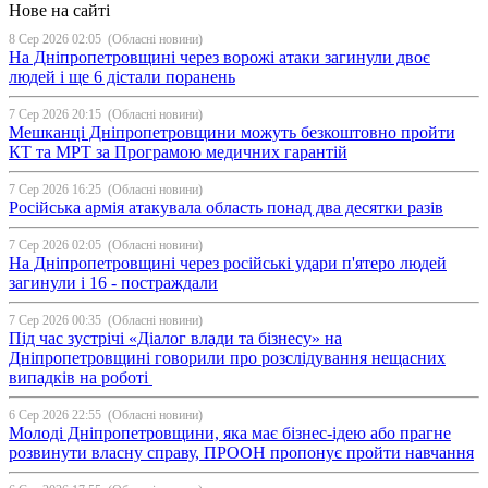
Нове на сайті
8 Сер 2026 02:05
(Обласні новини)
На Дніпропетровщині через ворожі атаки загинули двоє
людей і ще 6 дістали поранень
7 Сер 2026 20:15
(Обласні новини)
Мешканці Дніпропетровщини можуть безкоштовно пройти
КТ та МРТ за Програмою медичних гарантій
7 Сер 2026 16:25
(Обласні новини)
Російська армія атакувала область понад два десятки разів
7 Сер 2026 02:05
(Обласні новини)
На Дніпропетровщині через російські удари п'ятеро людей
загинули і 16 - постраждали
7 Сер 2026 00:35
(Обласні новини)
Під час зустрічі «Діалог влади та бізнесу» на
Дніпропетровщині говорили про розслідування нещасних
випадків на роботі
6 Сер 2026 22:55
(Обласні новини)
Молоді Дніпропетровщини, яка має бізнес-ідею або прагне
розвинути власну справу, ПРООН пропонує пройти навчання