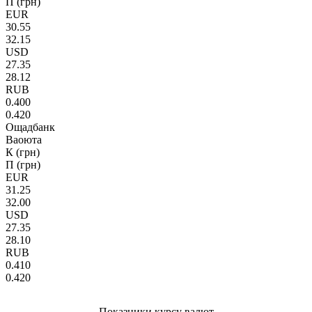
П (грн)
EUR
30.55
32.15
USD
27.35
28.12
RUB
0.400
0.420
Ощадбанк
Ваоюта
К (грн)
П (грн)
EUR
31.25
32.00
USD
27.35
28.10
RUB
0.410
0.420
Показники курсу валют