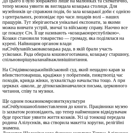
До цього її було зображено лише на малюнках та схематично,
тепер можна уявити як виглядала козацька столиця. Для
музейників це справжня подія, бо зала козацької доби є однією
з центральних, розповідає про часи лицарів волі – наших
пращурів. Тут зберігаються унікальні експонати, за якими
можна вивчати устрій, звичаї та військову справу. Наочно все
це показує Січ. Її ще називають «козацькоюреспублікою».
Козаки становили товариство — громаду, яка поділялася на
курені. Найвищим органом влади
наСічібулавійськовакозацька рада, в якій брали участь
усікозаки. Рада обирала кошовогоотамана, козацьку старшину,
спільновирішуваланайважливішіпитання.
На Січідіявкозацькийвійськовий суд, який нещадно карав за
вбивствотовариша, крадіжки у побратимів, пияцтвопід час
походів, кривда жінки, зухвалістьдо начальства тощо. А при
церквах -школи, де дітикозаківнавчалися письма, церковного
читання, співу та музики.
Ще одним показникомрозвиткукультури
наСічібулошанобливеставлення до книги. Працівники музею
із захватом розповідають, що тепер найменшим відвідувачам
буде простіше уявити життя козаків. Усі ці тонкощі передала
родина Алілуєнків, яка створила макетта хоругви, релігійні
знамена.