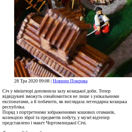
28 Тра 2020 09:08 |
Новини Покрова
Січ у мініатюрі доповнила залу козацької доби. Тепер
відвідувачі зможуть ознайомитися не лише з унікальними
експонатами, а й побачити, як виглядала легендарна козацька
республіка.
Поряд з портретними зображеннями кошових отаманів,
колекцією зброї та предметів побуту, у музеї відтепер
представлено і макет Чортомлицької Січі.