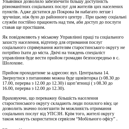
Ульянівки дозволило забезпечити більшу доступність
різноманітних соціальних послуг для жителів цих населених
пунктів. Адже дістатися до Покрова їм набагато легше і
зручніше, ніж було до районного центру . При цьому соціальні
служби постійно працюють над тим, аби доступ до послуги
ставав ще простішим.
Як повідомляють у міському Управлінні праці та соціального
захисту населення, відтепер для отримання послуг
соціального спрямування жителям старостинського округу не
потрібно їхати до міста. Двічі на тиждень спеціаліст
управління буде вести прийом громадян безпосередньо в с.
Шолохове.
Прийом проходитиме за адресою: вул. Центральна 14.
Звернутися з питаннями можна буде щовівторка (з 08.30 до
17.00, перерва з 12.00 до 12.30) і щоп’ятниці ( з 08.30 до
16.00, перерва з 12.00 до 12.30).
Враховуючи, що переважну більшість населення
старостинського округу складають люди похилого віку, це
дозволить значно полегшити їм можливість отримання
соціальних послуг від УПСЗН. Крім того, жителі округу
також можуть скористатися сервісом “Мобільного офісу” .