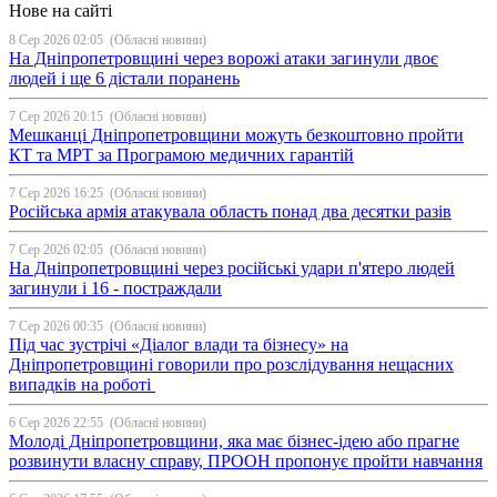
Нове на сайті
8 Сер 2026 02:05
(Обласні новини)
На Дніпропетровщині через ворожі атаки загинули двоє
людей і ще 6 дістали поранень
7 Сер 2026 20:15
(Обласні новини)
Мешканці Дніпропетровщини можуть безкоштовно пройти
КТ та МРТ за Програмою медичних гарантій
7 Сер 2026 16:25
(Обласні новини)
Російська армія атакувала область понад два десятки разів
7 Сер 2026 02:05
(Обласні новини)
На Дніпропетровщині через російські удари п'ятеро людей
загинули і 16 - постраждали
7 Сер 2026 00:35
(Обласні новини)
Під час зустрічі «Діалог влади та бізнесу» на
Дніпропетровщині говорили про розслідування нещасних
випадків на роботі
6 Сер 2026 22:55
(Обласні новини)
Молоді Дніпропетровщини, яка має бізнес-ідею або прагне
розвинути власну справу, ПРООН пропонує пройти навчання