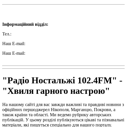
Наші контакти:
Інформаційний відділ:
Тел.:
+38 (050) 233-69-11
Наш E-mail:
ttradio@ukr.net
Наш E-mail:
radio102.4fm@gmail.com
"Радіо Ностальжі 102.4FM" -
"Хвиля гарного настрою"
На нашому сайті для вас завжди важливі та правдиві новини з
офіційних першоджерел Нікополя, Марганцю, Покрови, а
також країни та області. Ми ведемо рубрику авторських
публікацій. У цьому розділі публікуються цікаві та пізнавальні
матеріали, які пишуться спеціально для нашого порталу.