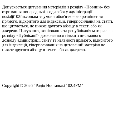
Допускається цитування матеріалів з розділу «Новини» без
отримання попередньої згоди з боку адміністрації
nostalji102fm.com.ua за умови обов'язкового розміщення
прямого, відкритого для індексації, гіперпосилання на статті,
що цитуються, не нижче другого абзацу в тексті або як
джерело. Цитування, копіювання та републікація матеріалів з
розділу «Публікації» дозволяється тільки з письмового
дозволу адміністрації сайту та наявності прямого, відкритого
для індексації, гіперпосилання на цитований матеріал не
нижче другого абзацу в тексті або як джерело.
Правила користування сайтом та використання матеріалів
Політика конфіденційності та захисту персональних даних
Структура власності
Сopyright © 2026 "Радіо Ностальжі 102.4FM"