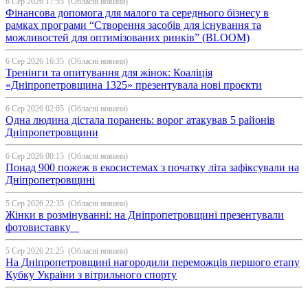
6 Сер 2026 17:55
(Обласні новини)
Фінансова допомога для малого та середнього бізнесу в
рамках програми “Створення засобів для існування та
можливостей для оптимізованих ринків” (BLOOM)
6 Сер 2026 16:35
(Обласні новини)
Тренінги та опитування для жінок: Коаліція
«Дніпропетровщина 1325» презентувала нові проєкти
6 Сер 2026 02:05
(Обласні новини)
Одна людина дістала поранень: ворог атакував 5 районів
Дніпропетровщини
6 Сер 2026 00:15
(Обласні новини)
Понад 900 пожеж в екосистемах з початку літа зафіксували на
Дніпропетровщині
5 Сер 2026 22:35
(Обласні новини)
Жінки в розмінуванні: на Дніпропетровщині презентували
фотовиставку
5 Сер 2026 21:25
(Обласні новини)
На Дніпропетровщині нагородили переможців першого етапу
Кубку України з вітрильного спорту