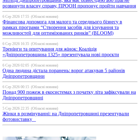
Молоді Дніпропетровщини, яка має бізнес-ідею або прагне
розвинути власну справу, ПРООН пропонує пройти навчання
6 Сер 2026 17:55
(Обласні новини)
Фінансова допомога для малого та середнього бізнесу в
рамках програми “Створення засобів для існування та
можливостей для оптимізованих ринків” (BLOOM)
6 Сер 2026 16:35
(Обласні новини)
Тренінги та опитування для жінок: Коаліція
«Дніпропетровщина 1325» презентувала нові проєкти
6 Сер 2026 02:05
(Обласні новини)
Одна людина дістала поранень: ворог атакував 5 районів
Дніпропетровщини
6 Сер 2026 00:15
(Обласні новини)
Понад 900 пожеж в екосистемах з початку літа зафіксували на
Дніпропетровщині
5 Сер 2026 22:35
(Обласні новини)
Жінки в розмінуванні: на Дніпропетровщині презентували
фотовиставку