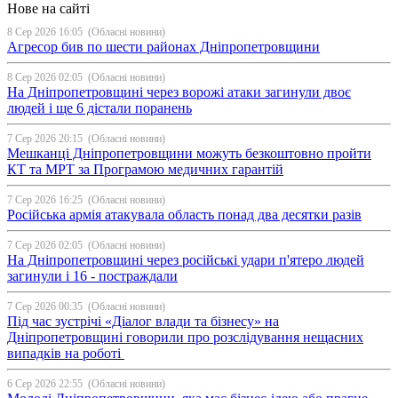
Нове на сайті
8 Сер 2026 16:05
(Обласні новини)
Агресор бив по шести районах Дніпропетровщини
8 Сер 2026 02:05
(Обласні новини)
На Дніпропетровщині через ворожі атаки загинули двоє
людей і ще 6 дістали поранень
7 Сер 2026 20:15
(Обласні новини)
Мешканці Дніпропетровщини можуть безкоштовно пройти
КТ та МРТ за Програмою медичних гарантій
7 Сер 2026 16:25
(Обласні новини)
Російська армія атакувала область понад два десятки разів
7 Сер 2026 02:05
(Обласні новини)
На Дніпропетровщині через російські удари п'ятеро людей
загинули і 16 - постраждали
7 Сер 2026 00:35
(Обласні новини)
Під час зустрічі «Діалог влади та бізнесу» на
Дніпропетровщині говорили про розслідування нещасних
випадків на роботі
6 Сер 2026 22:55
(Обласні новини)