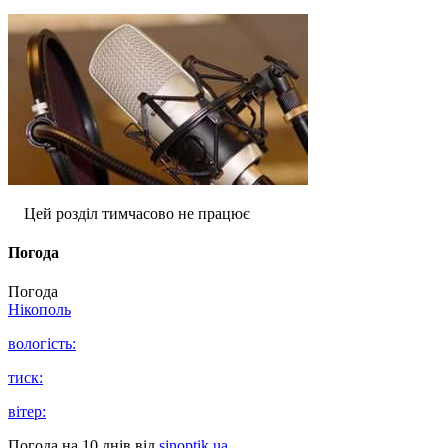
Цей розділ тимчасово не працює
Погода
Погода
Нікополь
вологість:
тиск:
вітер:
Погода на 10 днів від
sinoptik.ua