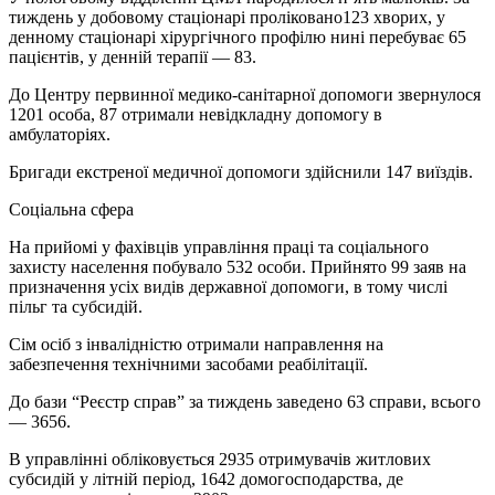
тиждень у добовому стаціонарі проліковано123 хворих, у
денному стаціонарі хірургічного профілю нині перебуває 65
пацієнтів, у денній терапії — 83.
До Центру первинної медико-санітарної допомоги звернулося
1201 особа, 87 отримали невідкладну допомогу в
амбулаторіях.
Бригади екстреної медичної допомоги здійснили 147 виїздів.
Соціальна сфера
На прийомі у фахівців управління праці та соціального
захисту населення побувало 532 особи. Прийнято 99 заяв на
призначення усіх видів державної допомоги, в тому числі
пільг та субсидій.
Сім осіб з інвалідністю отримали направлення на
забезпечення технічними засобами реабілітації.
До бази “Реєстр справ” за тиждень заведено 63 справи, всього
— 3656.
В управлінні обліковується 2935 отримувачів житлових
субсидій у літній період, 1642 домогосподарства, де