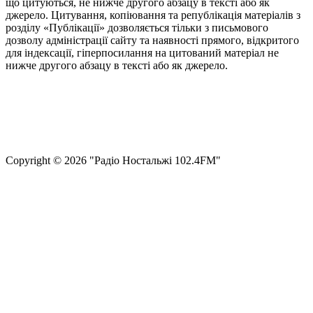
що цитуються, не нижче другого абзацу в тексті або як
джерело. Цитування, копіювання та републікація матеріалів з
розділу «Публікації» дозволяється тільки з письмового
дозволу адміністрації сайту та наявності прямого, відкритого
для індексації, гіперпосилання на цитований матеріал не
нижче другого абзацу в тексті або як джерело.
Правила користування сайтом та використання матеріалів
Політика конфіденційності та захисту персональних даних
Структура власності
Сopyright © 2026 "Радіо Ностальжі 102.4FM"