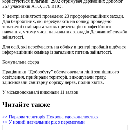
користуються пільгами, 2902 отримувач державних допомог,
267 учасників АТО, 376 ВПО.
У центрі зайнятості проведено 23 профорієнтаційних заходи.
Для безробітних, які перебувають на обліку, проведено
тематичні семінари а також презентацію професійного
навчання, у тому числі навчальних закладів Державної служби
зайнятості.
Для осіб, які перебувають на обліку в центрі пробації відбувся
інформаційний семінар із загальних питань зайнятості.
Комунальна сфера
Працівники “Добробуту” обслуговували лінії зовнішнього
освітлення, прибирали території, викошували траву,
здійснювали санітарну обрізку дерев, полив квітів.
У міськводоканалі виконали 11 заявок.
Читайте также
>> Паркова територія Покрова удосконалюється
>> У новий навчальний рік з перемогами