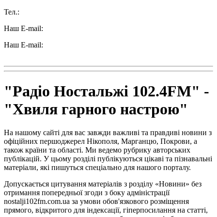
Тел.:
+38 (050) 233-69-11
Наш E-mail:
ttradio@ukr.net
Наш E-mail:
radio102.4fm@gmail.com
"Радіо Ностальжі 102.4FM" -
"Хвиля гарного настрою"
На нашому сайті для вас завжди важливі та правдиві новини з
офіційних першоджерел Нікополя, Марганцю, Покрови, а
також країни та області. Ми ведемо рубрику авторських
публікацій. У цьому розділі публікуються цікаві та пізнавальні
матеріали, які пишуться спеціально для нашого порталу.
Допускається цитування матеріалів з розділу «Новини» без
отримання попередньої згоди з боку адміністрації
nostalji102fm.com.ua за умови обов'язкового розміщення
прямого, відкритого для індексації, гіперпосилання на статті,