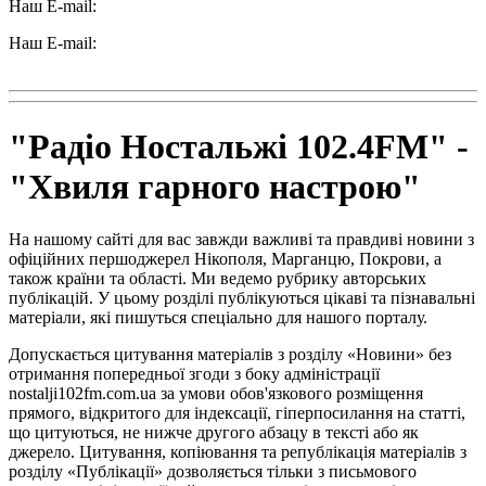
Наш E-mail:
ttradio@ukr.net
Наш E-mail:
radio102.4fm@gmail.com
"Радіо Ностальжі 102.4FM" -
"Хвиля гарного настрою"
На нашому сайті для вас завжди важливі та правдиві новини з
офіційних першоджерел Нікополя, Марганцю, Покрови, а
також країни та області. Ми ведемо рубрику авторських
публікацій. У цьому розділі публікуються цікаві та пізнавальні
матеріали, які пишуться спеціально для нашого порталу.
Допускається цитування матеріалів з розділу «Новини» без
отримання попередньої згоди з боку адміністрації
nostalji102fm.com.ua за умови обов'язкового розміщення
прямого, відкритого для індексації, гіперпосилання на статті,
що цитуються, не нижче другого абзацу в тексті або як
джерело. Цитування, копіювання та републікація матеріалів з
розділу «Публікації» дозволяється тільки з письмового