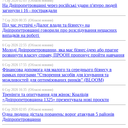
7 Сер 2026 02:05
(Обласні новини)
На Дніпропетровщині через російські удари п'ятеро людей
загинули і 16 - постраждали
7 Сер 2026 00:35
(Обласні новини)
Під час зустрічі «Діалог влади та бізнесу» на
Дніпропетровщині говорили про розслідування нещасних
випадків на роботі
6 Сер 2026 22:55
(Обласні новини)
Молоді Дніпропетровщини, яка має бізнес-ідею або прагне
розвинути власну справу, ПРООН пропонує пройти навчання
6 Сер 2026 17:55
(Обласні новини)
Фінансова допомога для малого та середнього бізнесу в
рамках програми “Створення засобів для існування та
можливостей для оптимізованих ринків” (BLOOM)
6 Сер 2026 16:35
(Обласні новини)
Тренінги та опитування для жінок: Коаліція
«Дніпропетровщина 1325» презентувала нові проєкти
6 Сер 2026 02:05
(Обласні новини)
Одна людина дістала поранень: ворог атакував 5 районів
Дніпропетровщини