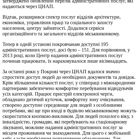
затверджено оновлений перелік адміністративних послуг, які
надаються через ЦНАП.
Відтак, розширився спектр послуг відділів архітектури,
економіки, управління праці та соціального захисту
населення, центру зайнятості. Додалися сервіси
організаційного та загального відділів міськвиконкому.
Тепер в одній установі покровчанам доступні 195
адміністративних послуг, досі було – 151. Для порівняння, у
2013 році, коли Центр надання адміністративних послуг
починав працювати, їх нараховувалося лише вісімнадцять.
За останні роки у Покрові через ЦНАП вдалося значно
спростити доступ людей до необхідних документів та довідок.
Крім збільшення кількості послуг, у співпраці з міжнародними
партнерами забезпечено комфортне перебування відвідувачів
усіх категорій. Працює пристрій електронної черги,
обладнано дитячий куточок, комфортну зону очікування,
створено доступне середовище для людей з особливими
потребами, які ще при вході в будівлю міськвиконкому можуть
скористатися кнопкою-викликом. Для людей похилого віку, з
інвалідністю, громадян, які перебувають на стаціонарному
лікуванні, можливе надання адміністративних послуг за
місцем проживання чи знаходження. Для цього є мобільний
кейс з усім необхідним портативним обладнанням. Для