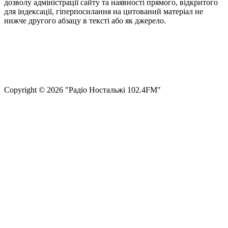
дозволу адміністрації сайту та наявності прямого, відкритого
для індексації, гіперпосилання на цитований матеріал не
нижче другого абзацу в тексті або як джерело.
Правила користування сайтом та використання матеріалів
Політика конфіденційності та захисту персональних даних
Структура власності
Сopyright © 2026 "Радіо Ностальжі 102.4FM"