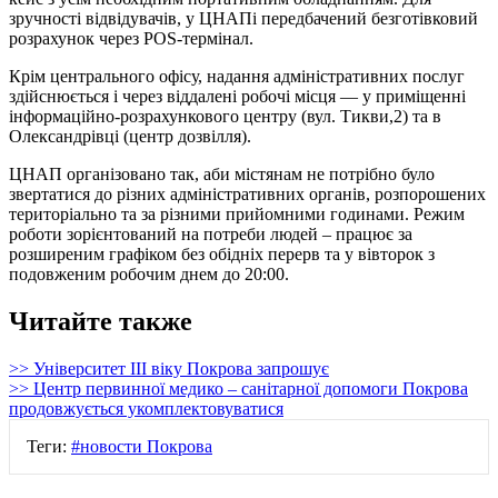
зручності відвідувачів, у ЦНАПі передбачений безготівковий
розрахунок через POS-термінал.
Крім центрального офісу, надання адміністративних послуг
здійснюється і через віддалені робочі місця — у приміщенні
інформаційно-розрахункового центру (вул. Тикви,2) та в
Олександрівці (центр дозвілля).
ЦНАП організовано так, аби містянам не потрібно було
звертатися до різних адміністративних органів, розпорошених
територіально та за різними прийомними годинами. Режим
роботи зорієнтований на потреби людей – працює за
розширеним графіком без обідніх перерв та у вівторок з
подовженим робочим днем до 20:00.
Читайте также
>> Університет ІІІ віку Покрова запрошує
>> Центр первинної медико – санітарної допомоги Покрова
продовжується укомплектовуватися
Теги:
#новости Покрова