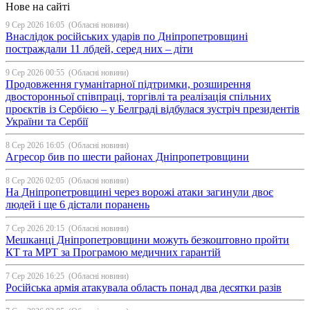
Нове на сайті
9 Сер 2026 16:05
(Обласні новини)
Внаслідок російських ударів по Дніпропетровщині
постраждали 11 лбдей, серед них – діти
9 Сер 2026 00:55
(Обласні новини)
Продовження гуманітарної підтримки, розширення
двосторонньої співпраці, торгівлі та реалізація спільних
проєктів із Сербією – у Белграді відбулася зустріч президентів
України та Сербії
8 Сер 2026 16:05
(Обласні новини)
Агресор бив по шести районах Дніпропетровщини
8 Сер 2026 02:05
(Обласні новини)
На Дніпропетровщині через ворожі атаки загинули двоє
людей і ще 6 дістали поранень
7 Сер 2026 20:15
(Обласні новини)
Мешканці Дніпропетровщини можуть безкоштовно пройти
КТ та МРТ за Програмою медичних гарантій
7 Сер 2026 16:25
(Обласні новини)
Російська армія атакувала область понад два десятки разів