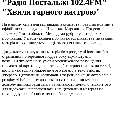
"Радіо Ностальжі 102.4FM" -
"Хвиля гарного настрою"
На нашому сайті для вас завжди важливі та правдиві новини з
офіційних першоджерел Нікополя, Марганцю, Покрови, а
також країни та області. Ми ведемо рубрику авторських
публікацій. У цьому розділі публікуються цікаві та пізнавальні
матеріали, які пишуться спеціально для нашого порталу.
Допускається цитування матеріалів з розділу «Новини» без
отримання попередньої згоди з боку адміністрації
nostalji102fm.com.ua за умови обов'язкового розміщення
прямого, відкритого для індексації, гіперпосилання на статті,
що цитуються, не нижче другого абзацу в тексті або як
джерело. Цитування, копіювання та републікація матеріалів з
розділу «Публікації» дозволяється тільки з письмового
дозволу адміністрації сайту та наявності прямого, відкритого
для індексації, гіперпосилання на цитований матеріал не
нижче другого абзацу в тексті або як джерело.
Правила користування сайтом та використання матеріалів
Політика конфіденційності та захисту персональних даних