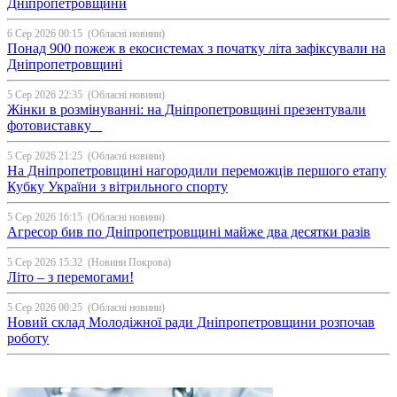
Дніпропетровщини
6 Сер 2026 00:15
(Обласні новини)
Понад 900 пожеж в екосистемах з початку літа зафіксували на
Дніпропетровщині
5 Сер 2026 22:35
(Обласні новини)
Жінки в розмінуванні: на Дніпропетровщині презентували
фотовиставку
5 Сер 2026 21:25
(Обласні новини)
На Дніпропетровщині нагородили переможців першого етапу
Кубку України з вітрильного спорту
5 Сер 2026 16:15
(Обласні новини)
Агресор бив по Дніпропетровщині майже два десятки разів
5 Сер 2026 15:32
(Новини Покрова)
Літо – з перемогами!
5 Сер 2026 00:25
(Обласні новини)
Новий склад Молодіжної ради Дніпропетровщини розпочав
роботу