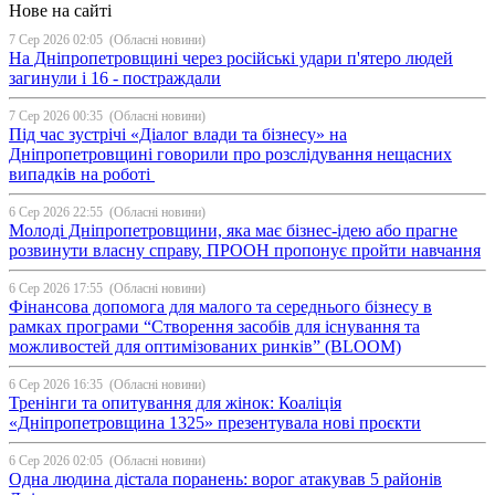
Нове на сайті
7 Сер 2026 02:05
(Обласні новини)
На Дніпропетровщині через російські удари п'ятеро людей
загинули і 16 - постраждали
7 Сер 2026 00:35
(Обласні новини)
Під час зустрічі «Діалог влади та бізнесу» на
Дніпропетровщині говорили про розслідування нещасних
випадків на роботі
6 Сер 2026 22:55
(Обласні новини)
Молоді Дніпропетровщини, яка має бізнес-ідею або прагне
розвинути власну справу, ПРООН пропонує пройти навчання
6 Сер 2026 17:55
(Обласні новини)
Фінансова допомога для малого та середнього бізнесу в
рамках програми “Створення засобів для існування та
можливостей для оптимізованих ринків” (BLOOM)
6 Сер 2026 16:35
(Обласні новини)
Тренінги та опитування для жінок: Коаліція
«Дніпропетровщина 1325» презентувала нові проєкти
6 Сер 2026 02:05
(Обласні новини)
Одна людина дістала поранень: ворог атакував 5 районів