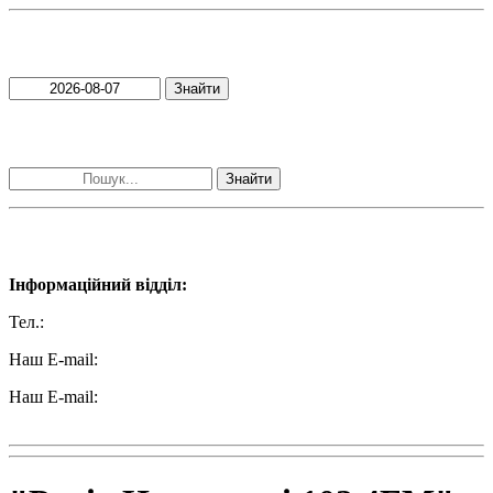
Пошук матеріалів за датою
Знайти
Пошук матеріалів за словами
Знайти
Наші контакти:
Інформаційний відділ:
Тел.:
+38 (050) 233-69-11
Наш E-mail:
ttradio@ukr.net
Наш E-mail:
radio102.4fm@gmail.com