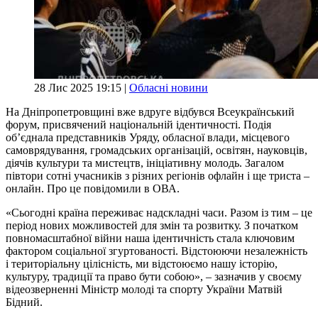
28 Лис 2025 19:15 |
Обласні новини
На Дніпропетровщині вже вдруге відбувся Всеукраїнський
форум, присвячений національній ідентичності. Подія
об’єднала представників Уряду, обласної влади, місцевого
самоврядування, громадських організацій, освітян, науковців,
діячів культури та мистецтв, ініціативну молодь. Загалом
півтори сотні учасників з різних регіонів офлайн і ще триста –
онлайн. Про це повідомили в ОВА.
«Сьогодні країна переживає надскладні часи. Разом із тим – це
період нових можливостей для змін та розвитку. З початком
повномасштабної війни наша ідентичність стала ключовим
фактором соціальної згуртованості. Відстоюючи незалежність
і територіальну цілісність, ми відстоюємо нашу історію,
культуру, традиції та право бути собою», – зазначив у своєму
відеозверненні Міністр молоді та спорту України Матвій
Бідний.