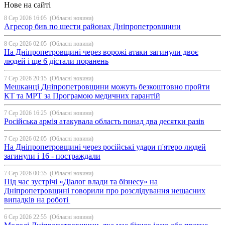
Нове на сайті
8 Сер 2026 16:05
(Обласні новини)
Агресор бив по шести районах Дніпропетровщини
8 Сер 2026 02:05
(Обласні новини)
На Дніпропетровщині через ворожі атаки загинули двоє
людей і ще 6 дістали поранень
7 Сер 2026 20:15
(Обласні новини)
Мешканці Дніпропетровщини можуть безкоштовно пройти
КТ та МРТ за Програмою медичних гарантій
7 Сер 2026 16:25
(Обласні новини)
Російська армія атакувала область понад два десятки разів
7 Сер 2026 02:05
(Обласні новини)
На Дніпропетровщині через російські удари п'ятеро людей
загинули і 16 - постраждали
7 Сер 2026 00:35
(Обласні новини)
Під час зустрічі «Діалог влади та бізнесу» на
Дніпропетровщині говорили про розслідування нещасних
випадків на роботі
6 Сер 2026 22:55
(Обласні новини)