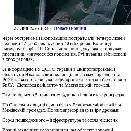
27 Лип 2025 15:35 |
Обласні новини
Через обстріли на Нікопольщині постраждали четверо людей –
чоловіки 47 та 60 років, жінки 40 й 58 років. Вони під
наглядом лікарів. На Синельниківщині, яку також атакував
противник, минулося без поранених. Руйнування зафіксовані
в обох районах.
За інформацією ГУ ДСНС України в Дніпропетровській
області, по Нікопольщині ворог цілив з важкої артилерії та
РСЗВ «Град». Скеровували fpv-дрони та скидали боєприпас з
БпЛА. Дісталося райцентру та Марганецькій громаді.
Там понівечено 5 приватних будинків і лінія електропередач.
На Синельниківщині гучно було у Великомихайлівській та
Межівській громадах. По них агресор вдарив fpv-дронами.
Серед пошкодженого – інфраструктура та оселя місцевих.
Вранці захисники неба знищили над областю ворожий