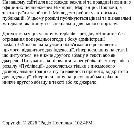
На нашому сайті для вас завжди важливі та правдиві новини з
офіційних першоджерел Нікополя, Марганцю, Покрови, а
також країни та області. Ми ведемо рубрику авторських
публікацій. У цьому розділі публікуються цікаві та пізнавальні
матеріали, які пишуться спеціально для нашого порталу.
Допускається цитування матеріалів з розділу «Новини» без
отримання попередньої згоди з боку адміністрації
nostalji102fm.com.ua за умови обов'язкового розміщення
прямого, відкритого для індексації, гіперпосилання на статті,
що цитуються, не нижче другого абзацу в тексті або як
джерело. Цитування, копіювання та републікація матеріалів з
розділу «Публікації» дозволяється тільки з письмового
дозволу адміністрації сайту та наявності прямого, відкритого
для індексації, гіперпосилання на цитований матеріал не
нижче другого абзацу в тексті або як джерело.
Правила користування сайтом та використання матеріалів
Політика конфіденційності та захисту персональних даних
Структура власності
Сopyright © 2026 "Радіо Ностальжі 102.4FM"