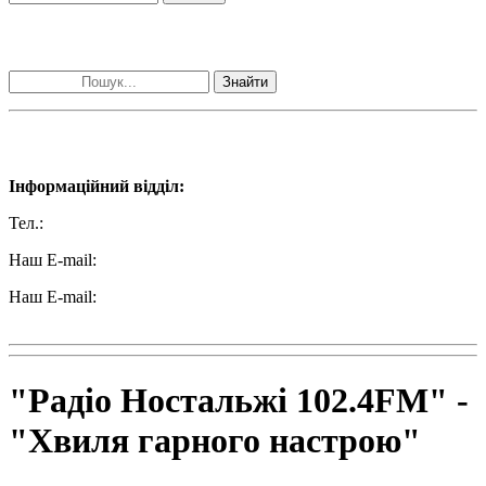
Пошук матеріалів за словами
Знайти
Наші контакти:
Інформаційний відділ:
Тел.:
+38 (050) 233-69-11
Наш E-mail:
ttradio@ukr.net
Наш E-mail:
radio102.4fm@gmail.com
"Радіо Ностальжі 102.4FM" -
"Хвиля гарного настрою"