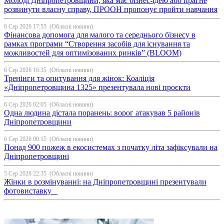
Молоді Дніпропетровщини, яка має бізнес-ідею або прагне
розвинути власну справу, ПРООН пропонує пройти навчання
6 Сер 2026 17:55
(Обласні новини)
Фінансова допомога для малого та середнього бізнесу в
рамках програми “Створення засобів для існування та
можливостей для оптимізованих ринків” (BLOOM)
6 Сер 2026 16:35
(Обласні новини)
Тренінги та опитування для жінок: Коаліція
«Дніпропетровщина 1325» презентувала нові проєкти
6 Сер 2026 02:05
(Обласні новини)
Одна людина дістала поранень: ворог атакував 5 районів
Дніпропетровщини
6 Сер 2026 00:15
(Обласні новини)
Понад 900 пожеж в екосистемах з початку літа зафіксували на
Дніпропетровщині
5 Сер 2026 22:35
(Обласні новини)
Жінки в розмінуванні: на Дніпропетровщині презентували
фотовиставку