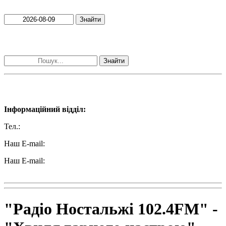
Знайти
Пошук матеріалів за словами
Знайти
Наші контакти:
Інформаційний відділ:
Тел.:
+38 (050) 233-69-11
Наш E-mail:
ttradio@ukr.net
Наш E-mail:
radio102.4fm@gmail.com
"Радіо Ностальжі 102.4FM" -