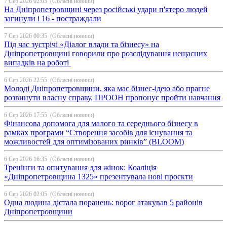
7 Сер 2026 02:05
(Обласні новини)
На Дніпропетровщині через російські удари п'ятеро людей
загинули і 16 - постраждали
7 Сер 2026 00:35
(Обласні новини)
Під час зустрічі «Діалог влади та бізнесу» на
Дніпропетровщині говорили про розслідування нещасних
випадків на роботі
6 Сер 2026 22:55
(Обласні новини)
Молоді Дніпропетровщини, яка має бізнес-ідею або прагне
розвинути власну справу, ПРООН пропонує пройти навчання
6 Сер 2026 17:55
(Обласні новини)
Фінансова допомога для малого та середнього бізнесу в
рамках програми “Створення засобів для існування та
можливостей для оптимізованих ринків” (BLOOM)
6 Сер 2026 16:35
(Обласні новини)
Тренінги та опитування для жінок: Коаліція
«Дніпропетровщина 1325» презентувала нові проєкти
6 Сер 2026 02:05
(Обласні новини)
Одна людина дістала поранень: ворог атакував 5 районів
Дніпропетровщини