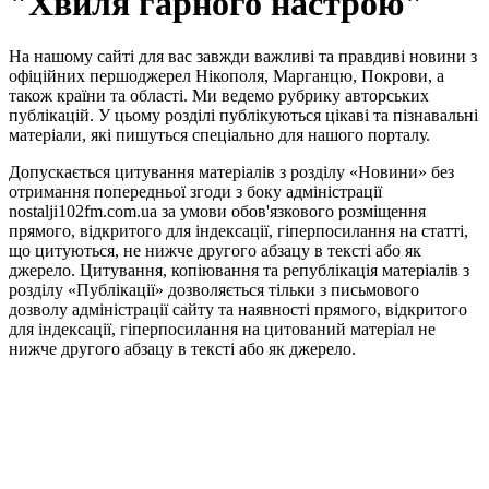
"Хвиля гарного настрою"
На нашому сайті для вас завжди важливі та правдиві новини з
офіційних першоджерел Нікополя, Марганцю, Покрови, а
також країни та області. Ми ведемо рубрику авторських
публікацій. У цьому розділі публікуються цікаві та пізнавальні
матеріали, які пишуться спеціально для нашого порталу.
Допускається цитування матеріалів з розділу «Новини» без
отримання попередньої згоди з боку адміністрації
nostalji102fm.com.ua за умови обов'язкового розміщення
прямого, відкритого для індексації, гіперпосилання на статті,
що цитуються, не нижче другого абзацу в тексті або як
джерело. Цитування, копіювання та републікація матеріалів з
розділу «Публікації» дозволяється тільки з письмового
дозволу адміністрації сайту та наявності прямого, відкритого
для індексації, гіперпосилання на цитований матеріал не
нижче другого абзацу в тексті або як джерело.
Правила користування сайтом та використання матеріалів
Політика конфіденційності та захисту персональних даних
Структура власності