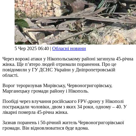
5 Чер 2025 06:40 |
Обласні новини
Через ворожі атаки у Нікопольському районі загинула 45-річна
жінка. Ще пʼятеро людей отримали поранення. Про це
повідомили у ГУ ДСНС України у Дніпропетровській
області.
Ворог тероризував Мирівську, Червоногригорівську,
Марганецьку громади району і Нікополь.
Пообіді через влучання російського FPV-дрону у Нікополі
постраждали чоловіки, двом з яких 34 роки, одному – 40. У
лікарні померла 45-річна жінка.
Зазнав поранень і 50-річний житель Червоногригорівської
громади. Він відновлюватися буде вдома.