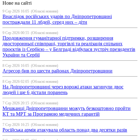
Нове на сайті
9 Сер 2026 16:05
(Обласні новини)
Внаслідок російських ударів по Дніпропетровщині
постраждали 11 лбдей, серед них – діти
9 Сер 2026 00:55
(Обласні новини)
Продовження гуманітарної підтримки, розширення
двосторонньої співпраці, торгівлі та реалізація спільних
проєктів із Сербією – у Белграді відбулася зустріч президентів
України та Сербії
8 Сер 2026 16:05
(Обласні новини)
Агресор бив по шести районах Дніпропетровщини
8 Сер 2026 02:05
(Обласні новини)
На Дніпропетровщині через ворожі атаки загинули двоє
людей і ще 6 дістали поранень
7 Сер 2026 20:15
(Обласні новини)
Мешканці Дніпропетровщини можуть безкоштовно пройти
КТ та МРТ за Програмою медичних гарантій
7 Сер 2026 16:25
(Обласні новини)
Російська армія атакувала область понад два десятки разів