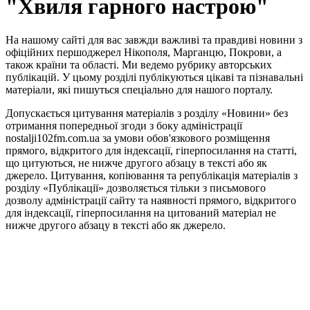
"Хвиля гарного настрою"
На нашому сайті для вас завжди важливі та правдиві новини з
офіційних першоджерел Нікополя, Марганцю, Покрови, а
також країни та області. Ми ведемо рубрику авторських
публікацій. У цьому розділі публікуються цікаві та пізнавальні
матеріали, які пишуться спеціально для нашого порталу.
Допускається цитування матеріалів з розділу «Новини» без
отримання попередньої згоди з боку адміністрації
nostalji102fm.com.ua за умови обов'язкового розміщення
прямого, відкритого для індексації, гіперпосилання на статті,
що цитуються, не нижче другого абзацу в тексті або як
джерело. Цитування, копіювання та републікація матеріалів з
розділу «Публікації» дозволяється тільки з письмового
дозволу адміністрації сайту та наявності прямого, відкритого
для індексації, гіперпосилання на цитований матеріал не
нижче другого абзацу в тексті або як джерело.
Правила користування сайтом та використання матеріалів
Політика конфіденційності та захисту персональних даних
Структура власності