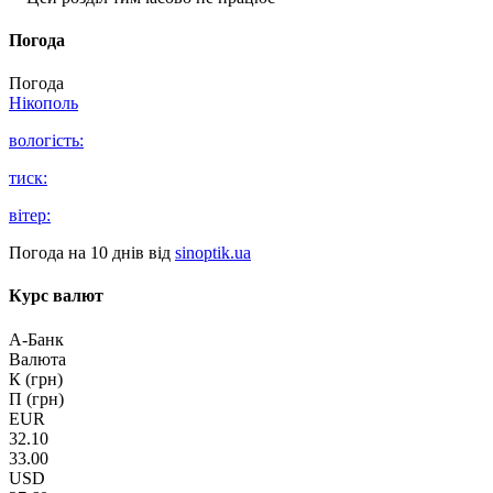
Погода
Погода
Нікополь
вологість:
тиск:
вітер:
Погода на 10 днів від
sinoptik.ua
Курс валют
А-Банк
Валюта
К (грн)
П (грн)
EUR
32.10
33.00
USD