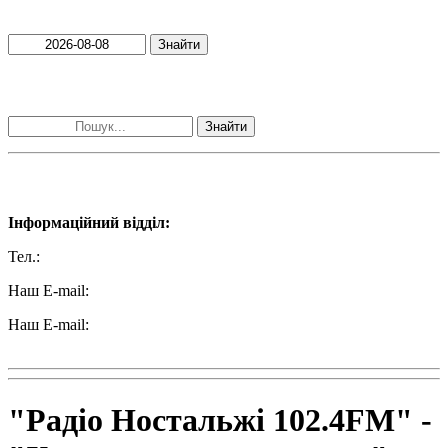
Пошук матеріалів за датою
Знайти
Пошук матеріалів за словами
Знайти
Наші контакти:
Інформаційний відділ:
Тел.:
+38 (050) 233-69-11
Наш E-mail:
ttradio@ukr.net
Наш E-mail:
radio102.4fm@gmail.com
"Радіо Ностальжі 102.4FM" -