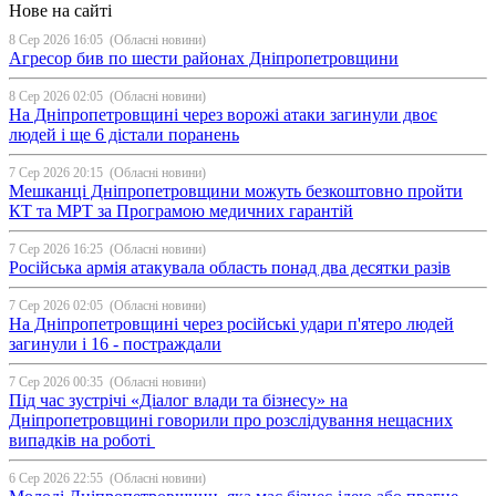
Нове на сайті
8 Сер 2026 16:05
(Обласні новини)
Агресор бив по шести районах Дніпропетровщини
8 Сер 2026 02:05
(Обласні новини)
На Дніпропетровщині через ворожі атаки загинули двоє
людей і ще 6 дістали поранень
7 Сер 2026 20:15
(Обласні новини)
Мешканці Дніпропетровщини можуть безкоштовно пройти
КТ та МРТ за Програмою медичних гарантій
7 Сер 2026 16:25
(Обласні новини)
Російська армія атакувала область понад два десятки разів
7 Сер 2026 02:05
(Обласні новини)
На Дніпропетровщині через російські удари п'ятеро людей
загинули і 16 - постраждали
7 Сер 2026 00:35
(Обласні новини)
Під час зустрічі «Діалог влади та бізнесу» на
Дніпропетровщині говорили про розслідування нещасних
випадків на роботі
6 Сер 2026 22:55
(Обласні новини)